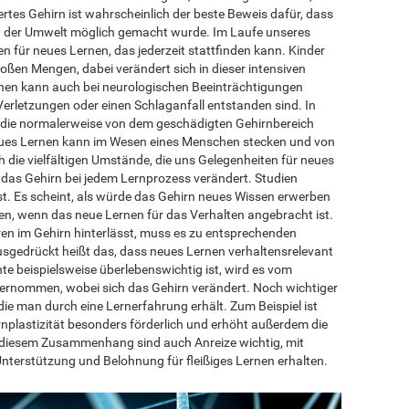
ertes Gehirn ist wahrscheinlich der beste Beweis dafür, dass
n der Umwelt möglich gemacht wurde. Im Laufe unseres
n für neues Lernen, das jederzeit stattfinden kann. Kinder
oßen Mengen, dabei verändert sich in dieser intensiven
rnen kann auch bei neurologischen Beeinträchtigungen
erletzungen oder einen Schlaganfall entstanden sind. In
, die normalerweise von dem geschädigten Gehirnbereich
eues Lernen kann im Wesen eines Menschen stecken und von
 die vielfältigen Umstände, die uns Gelegenheiten für neues
ch das Gehirn bei jedem Lernprozess verändert. Studien
 ist. Es scheint, als würde das Gehirn neues Wissen erwerben
zen, wenn das neue Lernen für das Verhalten angebracht ist.
ren im Gehirn hinterlässt, muss es zu entsprechenden
edrückt heißt das, dass neues Lernen verhaltensrelevant
e beispielsweise überlebenswichtig ist, wird es vom
bernommen, wobei sich das Gehirn verändert. Noch wichtiger
ie man durch eine Lernerfahrung erhält. Zum Beispiel ist
irnplastizität besonders förderlich und erhöht außerdem die
In diesem Zusammenhang sind auch Anreize wichtig, mit
nterstützung und Belohnung für fleißiges Lernen erhalten.