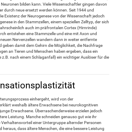
h Neuronen bilden kann. Viele Wissenschaftler gingen davon
er durch neue ersetzt werden können. Seit 1944 und
die Existenz der Neurogenese von der Wissenschaft jedoch
genese in den Stammzellen, einem speziellen Zelltyp, der sich
rscheinlich auch im präfrontalen Cortex (Hirnrinde)
adurch entstehen eine Stammzelle und eine mit Axon und
 neuen Nervenzellen wandern dann in weiter entfernte
d geben damit dem Gehirn die Möglichkeit, die Nachfrage
ungen an Tieren und Menschen haben ergeben, dass ein
 z.B. nach einem Schlaganfall) ein wichtiger Auslöser für die
sationsplastizität
Alterungsprozess einhergeht, wird von der
erklärt weshalb ältere Erwachsene bei neurokognitiven
 junge Erwachsene. Überraschenderweise erzielen jedoch
htere Leistung. Manche schneiden genauso gut wie ihr
 Verhaltensvorteil einer Untergruppe alternder Personen
 heraus, dass ältere Menschen, die eine bessere Leistung