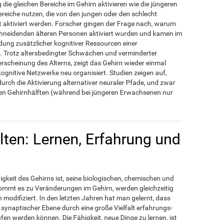
 die gleichen Bereiche im Gehirn aktivieren wie die jüngeren
reiche nutzen, die von den jungen oder den schlecht
 aktiviert werden. Forscher gingen der Frage nach, warum
chneidenden älteren Personen aktiviert wurden und kamen im
ung zusätzlicher kognitiver Ressourcen einer
. Trotz altersbedingter Schwächen und verminderter
eerscheinung des Alterns, zeigt das Gehirn wieder einmal
okognitive Netzwerke neu organisiert. Studien zeigen auf,
urch die Aktivierung alternativer neuraler Pfade, und zwar
iden Gehirnhälften (während bei jüngeren Erwachsenen nur
lten: Lernen, Erfahrung und
igkeit des Gehirns ist, seine biologischen, chemischen und
ommt es zu Veränderungen im Gehirn, werden gleichzeitig
modifiziert. In den letzten Jahren hat man gelernt, dass
synaptischer Ebene durch eine große Vielfalt erfahrungs-
n werden können. Die Fähigkeit, neue Dinge zu lernen, ist