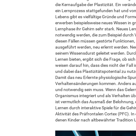
die Kernaufgabe der Plastizität. Ein veränd
ein Lernprozess stattgefunden hat und vo
Lebens gibt es vielfältige Gründe und Forme
erwerben beispielsweise neues Wissen in gr
Lernphase ihr Gehirn sehr stark. Neues Le
notwendig werden, die zum Beispiel durch V
diesen Fällen müssen gestörte Funktionen
ausgeführt werden, neu erlernt werden. N
seinem Wissensdurst geleitet werden. Durch
Lernen bieten, ergibt sich die Frage, ob si
weisen darauf hin, dass dies nicht der Fall
und dabei das Plastizitätspotential zu nut
Damit das neu Erlernte physiologische Spu
Verhaltensänderungen kommen. Anders ausg
und notwendig sein muss. Wenn das Gelernt
Organismus integriert und als Verhalten ü
ist vermutlich das Ausmaß der Belohnung, d
Lernen durch interaktive Spiele für die Geh
Aktivität des Präfrontalen Cortex (PFC). 
denen Kinder nach altbewährter Tradition U