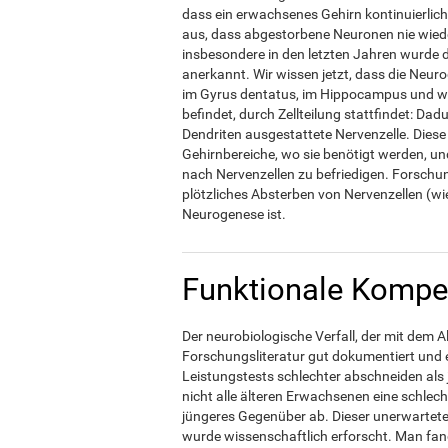
dass ein erwachsenes Gehirn kontinuierlic
aus, dass abgestorbene Neuronen nie wied
insbesondere in den letzten Jahren wurde 
anerkannt. Wir wissen jetzt, dass die Neuro
im Gyrus dentatus, im Hippocampus und wah
befindet, durch Zellteilung stattfindet: D
Dendriten ausgestattete Nervenzelle. Diese
Gehirnbereiche, wo sie benötigt werden, un
nach Nervenzellen zu befriedigen. Forsch
plötzliches Absterben von Nervenzellen (wie
Neurogenese ist.
Funktionale Kompen
Der neurobiologische Verfall, der mit dem 
Forschungsliteratur gut dokumentiert und 
Leistungstests schlechter abschneiden als
nicht alle älteren Erwachsenen eine schlec
jüngeres Gegenüber ab. Dieser unerwartete
wurde wissenschaftlich erforscht. Man fand