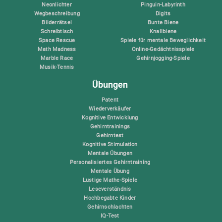
Neonlichter
Pinguin-Labyrinth
Wegbeschreibung
Digits
Bilderrätsel
Bunte Biene
Schreibtisch
Knallbiene
Space Rescue
Spiele für mentale Beweglichkeit
Math Madness
Online-Gedächtnisspiele
Marble Race
Gehirnjogging-Spiele
Musik-Tennis
Übungen
Patent
Wiederverkäufer
Kognitive Entwicklung
Gehirntrainings
Gehirntest
Kognitive Stimulation
Mentale Übungen
Personalisiertes Gehirntraining
Mentale Übung
Lustige Mathe-Spiele
Leseverständnis
Hochbegabte Kinder
Gehirnschlachten
IQ-Test