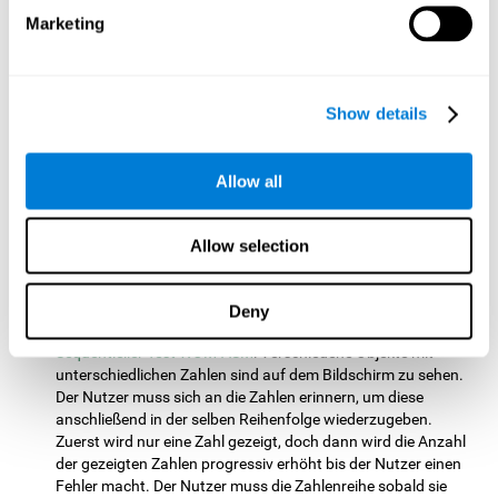
die Größe und Form beobachten und die größere Figur
Marketing
wählen. Anschließend muss er die höhere Zahl auswählen.
Äquivalenzentest INH-REST
: Auf dem Bildschirm sind die
Namen von Farben zu sehen, der Nutzer muss so schnell wie
Show details
möglich reagieren, wenn die Farbe des Wortes mit dem Text
übereinstimmt. Wenn Farbe und Text nicht übereinstimmen,
reagiert der Nutzer nicht.
Allow all
Erkennungstest WOM-REST
: Drei gewöhnliche Objekte
erscheinen auf dem Bildschirm. Der Nutzer muss sich so
schnell wie möglich an die Reihenfolge, in der diese Objekte
Allow selection
gezeigt werden, erinnern. Danach sind vier Serien mit drei
unterschiedlichen Objekten zu sehen, der Nutzer muss jene
Serie identifizieren, die dieselbe Reihenfolge wie die
Deny
anfänglich gezeigten Objekte aufweist.
Sequentieller Test WOM-ASM
: Verschiedene Objekte mit
unterschiedlichen Zahlen sind auf dem Bildschirm zu sehen.
Der Nutzer muss sich an die Zahlen erinnern, um diese
anschließend in der selben Reihenfolge wiederzugeben.
Zuerst wird nur eine Zahl gezeigt, doch dann wird die Anzahl
der gezeigten Zahlen progressiv erhöht bis der Nutzer einen
Fehler macht. Der Nutzer muss die Zahlenreihe sobald sie