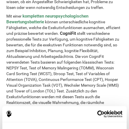
wissen, ob ein Angestellter Schwierigkeiten hat, Probleme zu
lösen oder wenn notwendig Entscheidungen zu treffen.
kompletten neuropsychologischen
Mit einer
Bewertungsbatterie
können unterschiedliche kognitive
Fähigkeiten, welche die Exekutivfunktionen ausmachen, effizient
CogniFit
und präzise bewertet werden.
stellt verschiedene
professionelle Tests zur Verfügung, um kognitive Fähigkeiten zu
bewerten, die für die exekutiven Funktionen notwendig sind, so
zum Beispiel Inhibition, Planung, kognitie Flexibilität,
Aktualisierung und Arbeitsgedächtnis. Die von CogniFit
verwendeten Tests basieren auf folgenden klassischen Tests:
NEPSY Test, Test of Memory Malingering (TOMM), Wisconsin
Card Sorting Test (WCST), Stroop Test, Test of Variables of
Attention (TOVA), Continuous Performance Test (CPT), Hooper
Visual Organization Task (VOT), Wechsler Memory Scale (WMS)
und Tower of London (TOL) Test. Zusätzlich zu den
Exekutivfunktionen werden mit diesen Tests auch die
Reaktionszeit, die visuelle Wahrnehmung, die räumliche
Wahrnehmung, die Benennung, das kontextuelle Gedächtnis, das
visuelle Kurzzeitgedächtnis, das phonologische
Kurzzeitgedächtnis, das Kurzzeitgedächtnis, die Erkennung, die
Verarbeitungsgeschwindigkeit, das visuelle Scannen, die Auge-