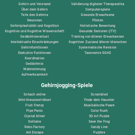
Gehirn und Verstand
Validierung digitaler Therapeutika
Über dein Gehirn
Computerspiele
Teile des Gehirns
Gesunde Erwachsene
Neuronen
Piloten
Gehirnplastizität und Kognition
Holistische Bewertung
Kognition und Kognitive Wissenschaft
Gesunde Senioren (iTV)
Gedächtnisverlust
Training von älteren Erwachsenen
Intellektuelle Einschränkungen
Kognitiver Zustand älterer Menschen
Gehirnfunktionen
Systematische Revision
Exekutive Funktionen
Taxonomie SG4D
Koordination
Gedächtnis
Wahrnehmung
Aufmerksamkeit
Gehirnjogging-Spiele
Schach online
Scrambled
Mini-Kreuzworträtsel
Finde dein Haustier
Fruit Frenzy
Musikalische Paare
Pipe Panic
Color Rush
Crystal Miner
3D Art Puzzle
Solitaire
Save the Frog
Robo Factory
Candy Line
Ant Escape
Puzzles