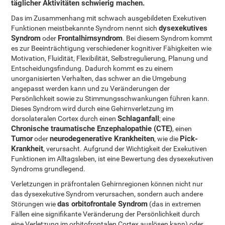
täglicher Aktivitäten schwierig machen.
Das im Zusammenhang mit schwach ausgebildeten Exekutiven
dysexekutives
Funktionen meistbekannte Syndrom nennt sich
Syndrom
Frontalhirnsyndrom
oder
. Bei diesem Syndrom kommt
es zur Beeinträchtigung verschiedener kognitiver Fähigkeiten wie
Motivation, Fluidität, Flexibilität, Selbstregulierung, Planung und
Entscheidungsfindung. Dadurch kommt es zu einem
unorganisierten Verhalten, das schwer an die Umgebung
angepasst werden kann und zu Veränderungen der
Persönlichkeit sowie zu Stimmungsschwankungen führen kann.
Dieses Syndrom wird durch eine Gehirnverletzung im
Schlaganfall
dorsolateralen Cortex durch einen
; eine
Chronische traumatische Enzephalopathie (CTE)
, einen
Tumor
neurodegenerative Krankheiten
Pick-
oder
, wie die
Krankheit
, verursacht. Aufgrund der Wichtigkeit der Exekutiven
Funktionen im Alltagsleben, ist eine Bewertung des dysexekutiven
Syndroms grundlegend.
Verletzungen in präfrontalen Gehirnregionen können nicht nur
das dysexekutive Syndrom verursachen, sondern auch andere
das orbitofrontale Syndrom
Störungen wie
(das in extremen
Fällen eine signifikante Veränderung der Persönlichkeit durch
eine Verletzung im orbitofrontalen Cortex auslösen kann) oder