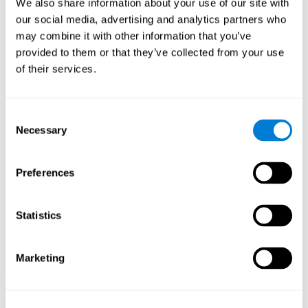
We also share information about your use of our site with
Durch wiederholtes Spielen und das konsequente Training mit
our social media, advertising and analytics partners who
Spielen wie "Musikalische Paare" von CogniFit werden spezifische
neuronale Aktivierungsmuster stimuliert, die den neuronalen
may combine it with other information that you’ve
Schaltkreisen helfen, sich neu zu organisieren und geschwächte
provided to them or that they’ve collected from your use
oder beschädigte kognitive Funktionen wiederherzustellen.
of their services.
Die regelmäßige Stimulierung unserer Fähigkeiten kann dazu
beitragen, neue Synapsen zu bilden, die neuronalen Schaltkreise
neu zu organisieren und die kognitiven Funktionen zu verbessern.
Das Spiel "Musikalische Paare" soll die Fähigkeiten zur
Consent
phonologischen Erkennung und zum phonologischen
Necessary
Selection
Kurzzeitgedächtnis fördern.
1. WOCHE
2. WOCHE
3. WOCHE
Preferences
Statistics
Marketing
Indikative grafische Projektion der neuronalen Netze nach 3