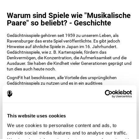
Warum sind Spiele wie "Musikalische
Paare" so beliebt? - Geschichte
Gedächtnisspiele gehören seit 1959 zu unserem Leben, als
Ravensburger das erste Spiel veröffentlichte. Es gibt jedoch
Hinweise auf ähnliche Spiele in Japan im 16. Jahrhundert.
Gedächtnisspiele, wie z. B. Kartenspiele, fördern das
Denkvermögen, die Konzentration, die Aufmerksamkeit und die
Ausdauer. Sie haben die Kindheit vieler Generationen geprägt und
tun dies auch heute noch.
CogniFit hat beschlossen, alle Vorteile des ursprünglichen
Gedächtnisspiels zu nutzen und es in ein auditives
Wahrnehmungsspiel wie "Musikalische Paare" zu verwandeln.
Unsere Neuropsychologen haben damit das Spiel erneuert und
ermöglichen es den Nutzern, die mit dem Hören verbundenen
kognitiven Fähigkeiten zu trainieren.
Wie kann ich mit "Musikalische
This website uses cookies
Paare" meine kognitiven Fähigkeiten
We use cookies to personalise content and ads, to
verbessern?
provide social media features and to analyse our traffic.