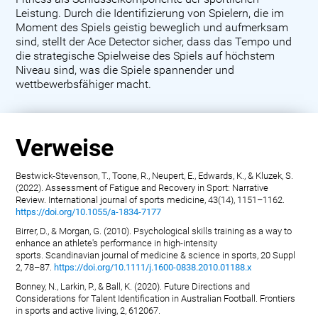
Leistung. Durch die Identifizierung von Spielern, die im
Moment des Spiels geistig beweglich und aufmerksam
sind, stellt der Ace Detector sicher, dass das Tempo und
die strategische Spielweise des Spiels auf höchstem
Niveau sind, was die Spiele spannender und
wettbewerbsfähiger macht.
Verweise
Bestwick-Stevenson, T., Toone, R., Neupert, E., Edwards, K., & Kluzek, S.
(2022). Assessment of Fatigue and Recovery in Sport: Narrative
Review. International journal of sports medicine, 43(14), 1151–1162.
https://doi.org/10.1055/a-1834-7177
Birrer, D., & Morgan, G. (2010). Psychological skills training as a way to
enhance an athlete's performance in high-intensity
sports. Scandinavian journal of medicine & science in sports, 20 Suppl
2, 78–87.
https://doi.org/10.1111/j.1600-0838.2010.01188.x
Bonney, N., Larkin, P., & Ball, K. (2020). Future Directions and
Considerations for Talent Identification in Australian Football. Frontiers
in sports and active living, 2, 612067.