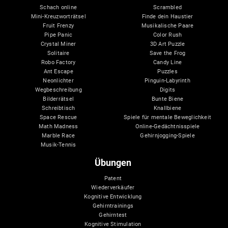
Schach online
Scrambled
Mini-Kreuzworträtsel
Finde dein Haustier
Fruit Frenzy
Musikalische Paare
Pipe Panic
Color Rush
Crystal Miner
3D Art Puzzle
Solitaire
Save the Frog
Robo Factory
Candy Line
Ant Escape
Puzzles
Neonlichter
Pinguin-Labyrinth
Wegbeschreibung
Digits
Bilderrätsel
Bunte Biene
Schreibtisch
Knallbiene
Space Rescue
Spiele für mentale Beweglichkeit
Math Madness
Online-Gedächtnisspiele
Marble Race
Gehirnjogging-Spiele
Musik-Tennis
Übungen
Patent
Wiederverkäufer
Kognitive Entwicklung
Gehirntrainings
Gehirntest
Kognitive Stimulation