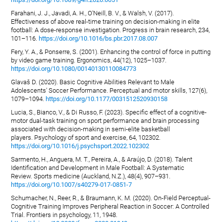
Farahani, J. J., Javadi, A. H., O'Neill, B. V., & Walsh, V. (2017).
Effectiveness of above real-time training on decision-making in elite
football: A dose-response investigation. Progress in brain research, 234,
101–116.
https://doi.org/10.1016/bs.pbr.2017.08.007
Fery, Y. A., & Ponserre, S. (2001). Enhancing the control of force in putting
by video game training. Ergonomics, 44(12), 1025–1037.
https://doi.org/10.1080/00140130110084773
Glavaš D. (2020). Basic Cognitive Abilities Relevant to Male
Adolescents' Soccer Performance. Perceptual and motor skills, 127(6),
1079–1094.
https://doi.org/10.1177/0031512520930158
Lucia, S., Bianco, V., & Di Russo, F. (2023). Specific effect of a cognitive-
motor dual-task training on sport performance and brain processing
associated with decision-making in semi-elite basketball
players. Psychology of sport and exercise, 64, 102302.
https://doi.org/10.1016/j.psychsport.2022.102302
Sarmento, H., Anguera, M. T., Pereira, A., & Araújo, D. (2018). Talent
Identification and Development in Male Football: A Systematic
Review. Sports medicine (Auckland, N.Z.), 48(4), 907–931.
https://doi.org/10.1007/s40279-017-0851-7
Schumacher, N., Reer, R., & Braumann, K. M. (2020). On-Field Perceptual-
Cognitive Training Improves Peripheral Reaction in Soccer: A Controlled
Trial. Frontiers in psychology, 11, 1948.