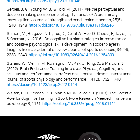
https://doi.org/10.3389/fpsyg.2020.01948
Serpell, B. G., Young, W. B., & Ford, M. (2011). Are the perceptual and
decision-making components of agility trainable? A preliminary
investigation. Journal of strength and conditioning research, 25(5),
1240–1248.
https://doi.org/10.1519/JSC.0b013e3181d682e6
Slimani, M., Bragazzi, N. L., Tod, D., Dellal, A., Hue, O., Cheour, F., Taylor, L.,
& Chamari, K. (2016). Do cognitive training strategies improve motor
and positive psychological skills development in soccer players?
Insights from a systematic review. Journal of sports sciences, 34(24),
2338–2349.
https://doi.org/10.1080/02640414.2016.1254809
Staiano, W., Merlini, M., Romagnoli, M., Kirk, U., Ring, C., & Marcora, S.
(2022). Brain Endurance Training Improves Physical, Cognitive, and
Multitasking Performance in Professional Football Players. International
journal of sports physiology and performance, 17(12), 1732–1740.
https://doi.org/10.1123/ijspp.2022-0144
Walton, C. C., Keegan, R. J., Martin, M., & Hallock, H. (2018). The Potential
Role for Cognitive Training in Sport: More Research Needed. Frontiers in
psychology, 9, 1121.
https://doi.org/10.3389/fpsyg.2018.01121