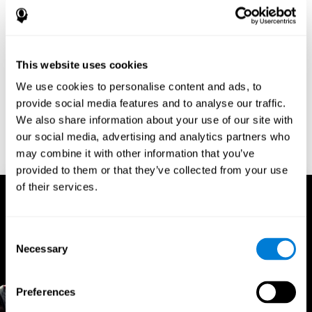
Forschungsbasierter Ansatz
This website uses cookies
Die Tools von CogniFit werden auf der Grundlage
We use cookies to personalise content and ads, to
neuropsychologischer Forschung entwickelt und stellen
provide social media features and to analyse our traffic.
sicher, dass die Beurteilungen und Trainingsprogramme auf
wissenschaftlichen Erkenntnissen über das Gehirn und die
We also share information about your use of our site with
Kognition basieren.
our social media, advertising and analytics partners who
may combine it with other information that you’ve
provided to them or that they’ve collected from your use
of their services.
Consent
Necessary
Selection
Preferences