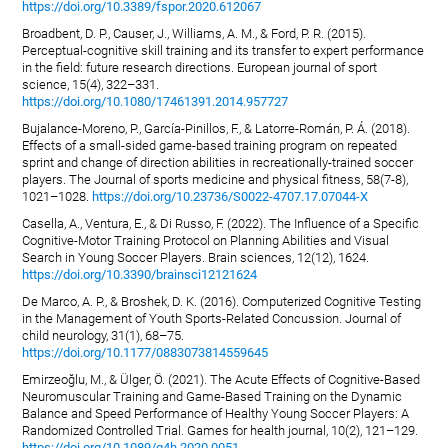
https://doi.org/10.3389/fspor.2020.612067
Broadbent, D. P., Causer, J., Williams, A. M., & Ford, P. R. (2015).
Perceptual-cognitive skill training and its transfer to expert performance
in the field: future research directions. European journal of sport
science, 15(4), 322–331.
https://doi.org/10.1080/17461391.2014.957727
Bujalance-Moreno, P., García-Pinillos, F., & Latorre-Román, P. Á. (2018).
Effects of a small-sided game-based training program on repeated
sprint and change of direction abilities in recreationally-trained soccer
players. The Journal of sports medicine and physical fitness, 58(7-8),
1021–1028.
https://doi.org/10.23736/S0022-4707.17.07044-X
Casella, A., Ventura, E., & Di Russo, F. (2022). The Influence of a Specific
Cognitive-Motor Training Protocol on Planning Abilities and Visual
Search in Young Soccer Players. Brain sciences, 12(12), 1624.
https://doi.org/10.3390/brainsci12121624
De Marco, A. P., & Broshek, D. K. (2016). Computerized Cognitive Testing
in the Management of Youth Sports-Related Concussion. Journal of
child neurology, 31(1), 68–75.
https://doi.org/10.1177/0883073814559645
Emirzeoğlu, M., & Ülger, Ö. (2021). The Acute Effects of Cognitive-Based
Neuromuscular Training and Game-Based Training on the Dynamic
Balance and Speed Performance of Healthy Young Soccer Players: A
Randomized Controlled Trial. Games for health journal, 10(2), 121–129.
https://doi.org/10.1089/g4h.2020.0051