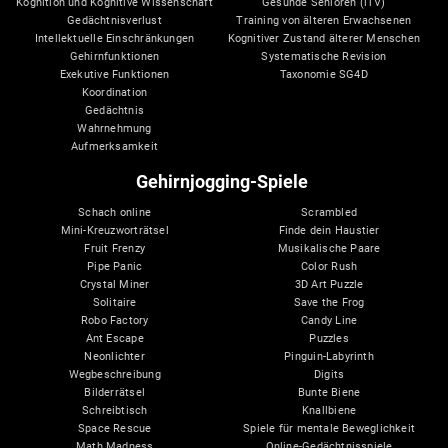
Kognition und Kognitive Wissenschaft
Gesunde Senioren (iTV)
Gedächtnisverlust
Training von älteren Erwachsenen
Intellektuelle Einschränkungen
Kognitiver Zustand älterer Menschen
Gehirnfunktionen
Systematische Revision
Exekutive Funktionen
Taxonomie SG4D
Koordination
Gedächtnis
Wahrnehmung
Aufmerksamkeit
Gehirnjogging-Spiele
Schach online
Scrambled
Mini-Kreuzworträtsel
Finde dein Haustier
Fruit Frenzy
Musikalische Paare
Pipe Panic
Color Rush
Crystal Miner
3D Art Puzzle
Solitaire
Save the Frog
Robo Factory
Candy Line
Ant Escape
Puzzles
Neonlichter
Pinguin-Labyrinth
Wegbeschreibung
Digits
Bilderrätsel
Bunte Biene
Schreibtisch
Knallbiene
Space Rescue
Spiele für mentale Beweglichkeit
Math Madness
Online-Gedächtnisspiele