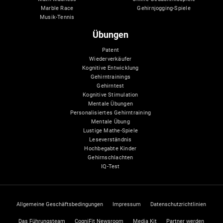
Marble Race
Gehirnjogging-Spiele
Musik-Tennis
Übungen
Patent
Wiederverkäufer
Kognitive Entwicklung
Gehirntrainings
Gehirntest
Kognitive Stimulation
Mentale Übungen
Personalisiertes Gehirntraining
Mentale Übung
Lustige Mathe-Spiele
Leseverständnis
Hochbegabte Kinder
Gehirnschlachten
IQ-Test
Allgemeine Geschäftsbedingungen
Impressum
Datenschutzrichtlinien
Das Führungsteam
CogniFit Newsroom
Media Kit
Partner werden