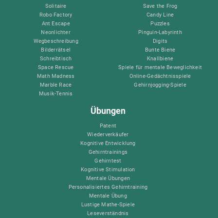
Solitaire
Save the Frog
Robo Factory
Candy Line
Ant Escape
Puzzles
Neonlichter
Pinguin-Labyrinth
Wegbeschreibung
Digits
Bilderrätsel
Bunte Biene
Schreibtisch
Knallbiene
Space Rescue
Spiele für mentale Beweglichkeit
Math Madness
Online-Gedächtnisspiele
Marble Race
Gehirnjogging-Spiele
Musik-Tennis
Übungen
Patent
Wiederverkäufer
Kognitive Entwicklung
Gehirntrainings
Gehirntest
Kognitive Stimulation
Mentale Übungen
Personalisiertes Gehirntraining
Mentale Übung
Lustige Mathe-Spiele
Leseverständnis