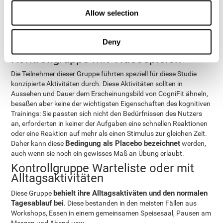
Im Anschluss wurden die Interventionen durchgeführt. Sie
Allow selection
wurden im Rehabilitationszentrum abgehalten, jede Gruppe
realisierte sie in einem anderen Raum. Die Interventionen
dauerten 10 Wochen
3 wöchentlichen
und bestanden aus
Deny
Sitzungen à 20-30 Minuten
.
Kontrollgruppe mit Videospielen
Die Teilnehmer dieser Gruppe führten speziell für diese Studie
konzipierte Aktivitäten durch. Diese Aktivitäten sollten in
Aussehen und Dauer dem Erscheinungsbild von CogniFit ähneln,
besaßen aber keine der wichtigsten Eigenschaften des kognitiven
Trainings: Sie passten sich nicht den Bedürfnissen des Nutzers
an, erforderten in keiner der Aufgaben eine schnellen Reaktionen
oder eine Reaktion auf mehr als einen Stimulus zur gleichen Zeit.
Bedingung als Placebo bezeichnet
Daher kann diese
werden,
auch wenn sie noch ein gewisses Maß an Übung erlaubt.
Kontrollgruppe Warteliste oder mit
Alltagsaktivitäten
behielt ihre Alltagsaktiväten und den normalen
Diese Gruppe
Tagesablauf bei
. Diese bestanden in den meisten Fällen aus
Workshops, Essen in einem gemeinsamen Speisesaal, Pausen am