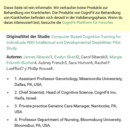
Diese Seite ist rein informativ. Wir verkaufen keine Produkte zur
Behandlung von Krankheiten. Die Produkte von CogniFit zur Behandlung
von Krankheiten befinden sich derzeit in der Validierungsphase. Wenn du
daran interessiert bist, besuche die
CogniFit-Plattform für Forscher
.
Originaltitel der Studie
:
Computer-Based Cognitive Training for
Individuals With Intellectual and Developmental Disabilities: Pilot
Study
.
Autoren
:
James Siberski
1,
Evelyn Shatil
2, Carol Siberski3,
Margie
Eckroth-Bucher
4, Aubrey French5, Sara Horton6, Rachel F.
Loefflad7 y Phillip Rouse8.
1. Assistant Professor Gerontology, Misericordia Univesristy,
Dallas, PA, USA.
2. Chief Scientist, Head of Cognitive Science, CogniFit Inc,
Haifa, Israel.
3. Private practice Geriatric Care Manager, Nanticoke, PA,
USA.
4. Professor Department of Nursing, Bloomsburg University,
Bloomsbur, PA, USA.