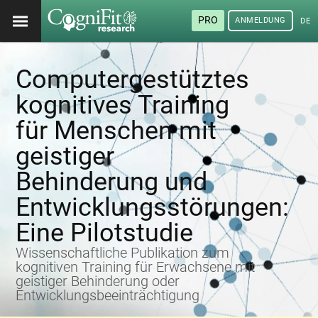
PRO
ANMELDUNG
DEU
Computergestütztes
kognitives Training
für Menschen mit
geistiger
Behinderung und
Entwicklungsstörungen:
Eine Pilotstudie
Wissenschaftliche Publikation zum
kognitiven Training für Erwachsene mit
geistiger Behinderung oder
Entwicklungsbeeinträchtigung