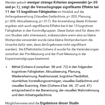
weniger strenge Kriterien angewendet (p<.05
Werden jedoch
und p<.1), zeigt die Versuchsgruppe signifikante Effekte bei
11 der 15 kognitiven Fähigkeiten
im Hinblick auf die
Anfangsbewertung (Visuelles Gedächtnis, p=.003; Planung,
p=.009; Aktualisierung, p=.017). Bei Anwendung dieser Kriterien
ergaben sich auch signifikante Effekte bei 4 der 15 kognitiven
Fähigkeiten in den Kontrollgruppen. Diese Daten sind für diese Art
von Studien sehr interessant, insbesondere wenn eine so kleine
Stichprobe verwendet wurde (eine kleine Stichprobe kann die
Ursache dafür sein, dass die Ergebnisse nicht signifikant
werden). Die Effektstärke Cohens d wurde für die Veränderungen
zwischen der Pre-Messung und der Post-Messung in der
Experimentalgruppe bestimmt:
Mittel (Cohens d zwischen .58 und .72) in den folgenden
kognitiven Fähigkeiten: Aktualisierung, Planung,
Wiedererkennung, Reaktionszeit, kognitive Flexibilität,
räumliches Vorstellungsvermögen, visuelles Gedächtnis und
visuelles Scanning. Klein (Cohens d bei .44, .37 und .41)
entsprechend in der Benennung, der visuellen Wahrnehmung
und dem Arbeitsgedächtnis.
Ergebnisse dieser Studie
Möglicherweise sind die