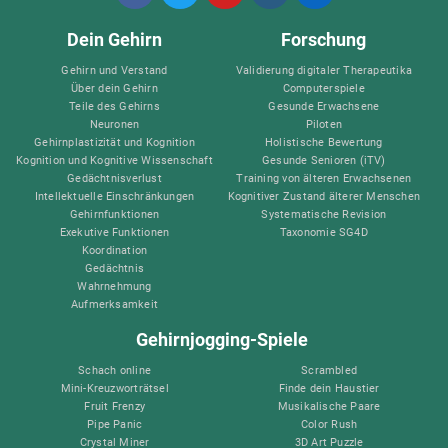
Dein Gehirn
Forschung
Gehirn und Verstand
Validierung digitaler Therapeutika
Über dein Gehirn
Computerspiele
Teile des Gehirns
Gesunde Erwachsene
Neuronen
Piloten
Gehirnplastizität und Kognition
Holistische Bewertung
Kognition und Kognitive Wissenschaft
Gesunde Senioren (iTV)
Gedächtnisverlust
Training von älteren Erwachsenen
Intellektuelle Einschränkungen
Kognitiver Zustand älterer Menschen
Gehirnfunktionen
Systematische Revision
Exekutive Funktionen
Taxonomie SG4D
Koordination
Gedächtnis
Wahrnehmung
Aufmerksamkeit
Gehirnjogging-Spiele
Schach online
Scrambled
Mini-Kreuzworträtsel
Finde dein Haustier
Fruit Frenzy
Musikalische Paare
Pipe Panic
Color Rush
Crystal Miner
3D Art Puzzle