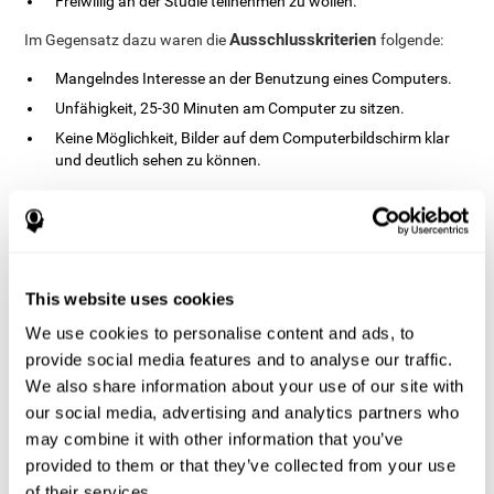
Freiwillig an der Studie teilnehmen zu wollen.
Ausschlusskriterien
Im Gegensatz dazu waren die
folgende:
Mangelndes Interesse an der Benutzung eines Computers.
Unfähigkeit, 25-30 Minuten am Computer zu sitzen.
Keine Möglichkeit, Bilder auf dem Computerbildschirm klar
und deutlich sehen zu können.
Die Teilnehmer wurden über die Ziele und Anforderungen der
Studie informiert. Die Einverständniserklärung wurde von den
Erziehungsberechtigten der Teilnehmer unterschrieben. Der
Vorstand der Misericordia University hat das Verfahren für diese
Studie genehmigt.
This website uses cookies
Studiendesign
We use cookies to personalise content and ads, to
verblindetes randomisiertes
Für diese Studie wurde ein
provide social media features and to analyse our traffic.
Interventionsdesign
verwendet. Die Teilnehmer wurden zufällig
We also share information about your use of our site with
einer der drei Gruppen zugeordnet:
our social media, advertising and analytics partners who
Gruppe mit computergestütztem kognitiven Training (mit
may combine it with other information that you’ve
CogniFit).
provided to them or that they’ve collected from your use
Kontrollgruppe mit Videospielen.
of their services.