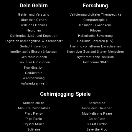
Dein Gehirn
Forschung
Gehirn und Verstand
Validierung digitaler Therapeutika
Über dein Gehirn
Computerspiele
Teile des Gehirns
Gesunde Erwachsene
Neuronen
Piloten
Gehirnplastizität und Kognition
Holistische Bewertung
Kognition und Kognitive Wissenschaft
Gesunde Senioren (iTV)
Gedächtnisverlust
Training von älteren Erwachsenen
Intellektuelle Einschränkungen
Kognitiver Zustand älterer Menschen
Gehirnfunktionen
Systematische Revision
Exekutive Funktionen
Taxonomie SG4D
Koordination
Gedächtnis
Wahrnehmung
Aufmerksamkeit
Gehirnjogging-Spiele
Schach online
Scrambled
Mini-Kreuzworträtsel
Finde dein Haustier
Fruit Frenzy
Musikalische Paare
Pipe Panic
Color Rush
Crystal Miner
3D Art Puzzle
Solitaire
Save the Frog