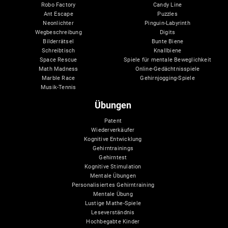
Robo Factory
Candy Line
Ant Escape
Puzzles
Neonlichter
Pinguin-Labyrinth
Wegbeschreibung
Digits
Bilderrätsel
Bunte Biene
Schreibtisch
Knallbiene
Space Rescue
Spiele für mentale Beweglichkeit
Math Madness
Online-Gedächtnisspiele
Marble Race
Gehirnjogging-Spiele
Musik-Tennis
Übungen
Patent
Wiederverkäufer
Kognitive Entwicklung
Gehirntrainings
Gehirntest
Kognitive Stimulation
Mentale Übungen
Personalisiertes Gehirntraining
Mentale Übung
Lustige Mathe-Spiele
Leseverständnis
Hochbegabte Kinder