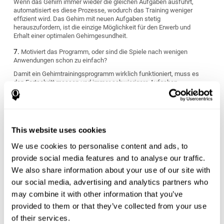
Wenn das Gehirn immer wieder die gleichen Aufgaben ausführt,
automatisiert es diese Prozesse, wodurch das Training weniger
effizient wird. Das Gehirn mit neuen Aufgaben stetig
herauszufordern, ist die einzige Möglichkeit für den Erwerb und
Erhalt einer optimalen Gehirngesundheit.
Motiviert das Programm, oder sind die Spiele nach wenigen
Anwendungen schon zu einfach?
Damit ein Gehirntrainingsprogramm wirklich funktioniert, muss es
den Fortschritt messen und immer schwierigere Aufgaben
präsentieren, um die kognitiven Fähigkeiten zu verbessern.
Passt es sich an die persönlichen Ziele an?
Jeder hat seine persönlichen Ziele und Bedürfnisse, wenn es um
den Erhalt und die Verbesserung der Gehirngesundheit geht.
This website uses cookies
Deswegen sollte man ein Gehirntrainingsprogramm wählen, das
We use cookies to personalise content and ads, to
die kognitiven Fähigkeiten misst und dann ein personalisiertes
Trainingsprogramm erstellt, das an die persönlichen
provide social media features and to analyse our traffic.
Eigenschaften und Bedürfnisse angepasst ist.
We also share information about your use of our site with
Passt das Programm zu deinem Lebensstil?
our social media, advertising and analytics partners who
may combine it with other information that you’ve
Manche Gehirntrainingsprogramme produzieren kurzfristige
provided to them or that they’ve collected from your use
Verbesserungen, die jedoch nicht andauern und folglich wenig
of their services.
nützlich sind. Es lohnt sich also, ein Programm zu wählen, das von