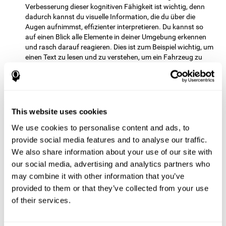
Verbesserung dieser kognitiven Fähigkeit ist wichtig, denn
dadurch kannst du visuelle Information, die du über die
Augen aufnimmst, effizienter interpretieren. Du kannst so
auf einen Blick alle Elemente in deiner Umgebung erkennen
und rasch darauf reagieren. Dies ist zum Beispiel wichtig, um
einen Text zu lesen und zu verstehen, um ein Fahrzeug zu
fahren oder schnell und präzise mit unterschiedlichen
Elementen zu arbeiten.
Planung:
Um das nächste Niveau dieses Spiels zu erreichen,
musst du fähig sein, die richtige Reihenfolge der
This website uses cookies
Bewegungen vorauszusehen und festzulegen. Es geht
nämlich darum, die Buchstaben so zu ordnen, dass sie das
We use cookies to personalise content and ads, to
Zielwort ergeben, wobei du jedoch nur eine möglichst geringe
provide social media features and to analyse our traffic.
Anzahl an Bewegungen verwenden darfst. Mit diesem Spiel
We also share information about your use of our site with
aktivierst und stärkst du dein Planungsvermögen. Es ist sehr
our social media, advertising and analytics partners who
wichtig, diese kognitive Fähigkeit zu verbessern, denn sie
may combine it with other information that you’ve
erlaubt es dir im Alltag an die Zukunft zu denken und mental
die richtige Ausführung einer Aufgabe vorherzusehen, oder
provided to them or that they’ve collected from your use
ein spezifisches Ziel zu erreichen. Dies ist zum Beispiel
of their services.
notwendig, wenn du planst, wie du eine Schulaufgabe lösen
kannst, wie du zu einem bestimmten Ort gelangst, wie du