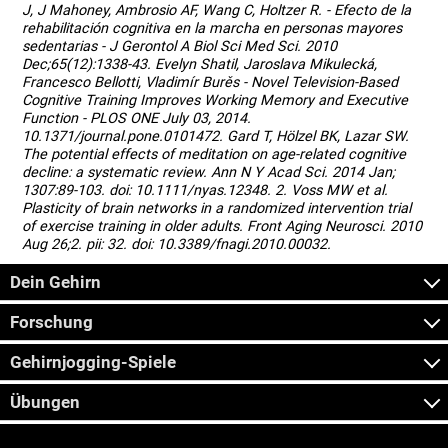
J, J Mahoney, Ambrosio AF, Wang C, Holtzer R. - Efecto de la
rehabilitación cognitiva en la marcha en personas mayores
sedentarias - J Gerontol A Biol Sci Med Sci. 2010
Dec;65(12):1338-43. Evelyn Shatil, Jaroslava Mikulecká,
Francesco Bellotti, Vladimír Burěs - Novel Television-Based
Cognitive Training Improves Working Memory and Executive
Function - PLOS ONE July 03, 2014.
10.1371/journal.pone.0101472. Gard T, Hölzel BK, Lazar SW.
The potential effects of meditation on age-related cognitive
decline: a systematic review. Ann N Y Acad Sci. 2014 Jan;
1307:89-103. doi: 10.1111/nyas.12348. 2. Voss MW et al.
Plasticity of brain networks in a randomized intervention trial
of exercise training in older adults. Front Aging Neurosci. 2010
Aug 26;2. pii: 32. doi: 10.3389/fnagi.2010.00032.
Dein Gehirn
Forschung
Gehirnjogging-Spiele
Übungen