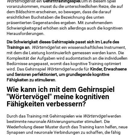
Wörtervögel
ist ein
Gehirntrainingsspiel.
Um in diesem Spiel
voranzukommen, musst du die unterschiedlichen Reize, die auf
dem Bildschirm erscheinen, so bewegen, dass die darauf
ersichtlichen Buchstaben die Bezeichnung des unten
präsentierten Gegenstandes ergeben. Mit zunehmendem
Schwierigkeitsgrad erhöhen sich allerdings auch die kognitiven
Herausforderungen.
Die Schwierigkeit dieses Gehirnspiels passt sich im Laufe des
Trainings an
.
Wörtervögel
ist ein wissenschaftliches Instrument,
mit dem die Leistung kontinuierlich gemessen werden kann. Die
Komplexität der Aufgaben wird audomtatisch an die individuellen
Bedürnisse angepasst, womit das kognitive Training optimiert
wird. Das Gehirnspiel
Wörtervögel
wurde für
Kinder, Erwachsene
und Senioren perfektioniert, um grundlegende kognitive
Fähigkeiten zu stimulieren
.
Wie kann ich mit dem Gehirnspiel
"Wörtervögel" meine kognitiven
Fähigkeiten verbessern?
Durch das Training mit Gehirnspielen wie
Wörtervögel
werden
bestimmte neuronale Aktivierungsmuster stimuliert. Die
Wiederholung dieser Muster durch das Training kann helfen, neue
Synapsen und neuronale Verbindungen zu schaffen, die fähig