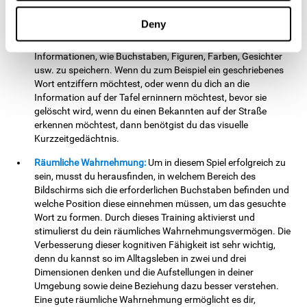
schnell identifizieren. Durch das Training mit diesem Spiel
stimulierst und stärkst du dein visuelles Kurzzeitgedächtnis.
Deny
Die Verbesserung dieser kognitiven Fähigkeiten ist im Alltag
grundlegend, denn sie ermöglicht es dir, wichtige
Informationen, wie Buchstaben, Figuren, Farben, Gesichter
usw. zu speichern. Wenn du zum Beispiel ein geschriebenes
Wort entziffern möchtest, oder wenn du dich an die
Information auf der Tafel erninnern möchtest, bevor sie
gelöscht wird, wenn du einen Bekannten auf der Straße
erkennen möchtest, dann benötgist du das visuelle
Kurzzeitgedächtnis.
Räumliche Wahrnehmung:
Um in diesem Spiel erfolgreich zu
sein, musst du herausfinden, in welchem Bereich des
Bildschirms sich die erforderlichen Buchstaben befinden und
welche Position diese einnehmen müssen, um das gesuchte
Wort zu formen. Durch dieses Training aktivierst und
stimulierst du dein räumliches Wahrnehmungsvermögen. Die
Verbesserung dieser kognitiven Fähigkeit ist sehr wichtig,
denn du kannst so im Alltagsleben in zwei und drei
Dimensionen denken und die Aufstellungen in deiner
Umgebung sowie deine Beziehung dazu besser verstehen.
Eine gute räumliche Wahrnehmung ermöglicht es dir,