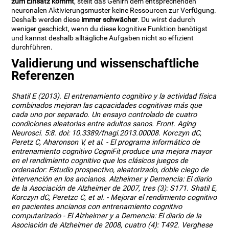
zum Einsatz kommt
, stellt das Gehirn dem entsprechenden
neuronalen Aktivierungsmuster keine Ressourcen zur Verfügung.
Deshalb werden diese
immer schwächer
. Du wirst dadurch
weniger geschickt, wenn du diese kognitive Funktion benötigst
und kannst deshalb alltägliche Aufgaben nicht so effizient
durchführen.
Validierung und wissenschaftliche
Referenzen
Shatil E (2013). El entrenamiento cognitivo y la actividad física
combinados mejoran las capacidades cognitivas más que
cada uno por separado. Un ensayo controlado de cuatro
condiciones aleatorias entre adultos sanos. Front. Aging
Neurosci. 5:8. doi: 10.3389/fnagi.2013.00008. Korczyn dC,
Peretz C, Aharonson V, et al. - El programa informático de
entrenamiento cognitivo CogniFit produce una mejora mayor
en el rendimiento cognitivo que los clásicos juegos de
ordenador: Estudio prospectivo, aleatorizado, doble ciego de
intervención en los ancianos. Alzheimer y Demencia: El diario
de la Asociación de Alzheimer de 2007, tres (3): S171. Shatil E,
Korczyn dC, Peretzc C, et al. - Mejorar el rendimiento cognitivo
en pacientes ancianos con entrenamiento cognitivo
computarizado - El Alzheimer y a Demencia: El diario de la
Asociación de Alzheimer de 2008, cuatro (4): T492. Verghese