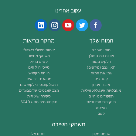
עקוב אחרינו
המוח שלך
מחקר בריאות
מוח וחשיבה
אימות טיפולי דיגיטלי
אודות המוח שלך
משחקי מחשב
חלקים במוח
קשיש בריא
תאי עצב (נוירונים)
טייסי חיל הים
גמישות המוח
רווחת הקשיש
קוגניציה
מבוגרים בריאים
אובדן זיכרון
תרגול קוגנטיבי לקשישים
מוגבלויות אינטלקטואליות
מצב קוגנטיבי של מבוגרים
תפקודים מוחיים
סקירה שיטתית
פונקציות תפקודיות
טוקסונומיה מסוג SG4D
תפיסה
קשב
משחקי חשיבה
שחמט מקוון
טניס מלודי