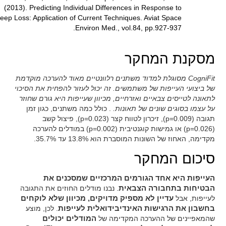
(2013). Predicting Individual Differences in Response to
leep Loss: Application of Current Techniques. Aviat Space
Environ Med., vol.84, pp.927-937.
מסקנת המחקר
CogniFit מסוגלת למדוד משתנים רלוונטיים מאוד להערכה מוקדמת
של ביצועי העייפות של משתמשים. זה יכול לעזור להפחית את הסיכוי
לתאונה לטייסים צבאיים ואזרחיים, מכיוון שעייפות היא גורם שחוזר
על עצמו בסוגים שונים של תאונות.
. כולל כמה משתנים, כגון זמן
תגובה (p=0.009), זיכרון לטווח קצר (p=0.023), פיצול קשב
(p=0.026) או גמישות קוגנטיבית (p=0.002) במודלים להערכה
מקדימה, האחוז של השונות המוסברת הוא 13.8% עד 35.7%.
סיכום המחקר
העייפות היא אחד הגורמים המרכזיים שמסכנים את
הבטיחות בתחבורה הצבאית
. נבנו מודלים החוזים את התגובה
לעייפות, אבל
עדיין לא מספיק מדויקים, מכיוון שלא לוקחים
בחשבון את הרגישות האינדיבידואלית לעייפות
. לכן, מוצע
שהמאפיינים של ההערכה המקדימה של
המודלים יכולים