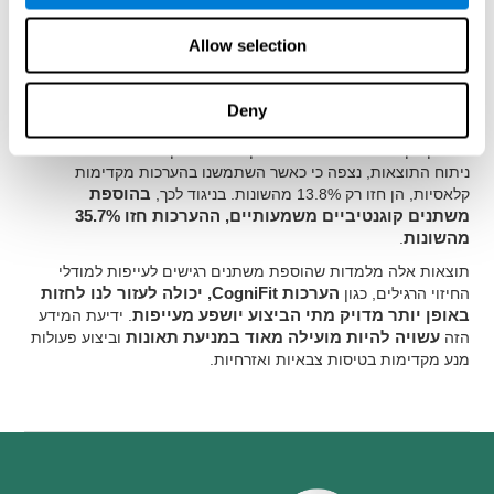
בשלב 1 של ניתוח התוצאות, השפעות הקבוצה נקבעו
. נמצא
כי היו השפעות מובהקות על זמן התגובה (p=0.009), זיכרון לטווח
Allow selection
קצר (p=0.023), חלוקת קשב (p=0.026) וגמישות קוגנטיבית
(p=0.002). במצב עייפות הייתה הדרדרות בביצוע של יכולות
קוגנטיביות אלה, אז הן נקלחו כמשתני צפי בשלב הבא.
בשלב 2 של
Deny
ניתוח התוצאות, ההבדלים האינדיבידואליים נקבעו
דרך יחס
מובהק בין משתנים עם השפעות קבועות או אקראיות.
שלב 3
של
ניתוח התוצאות, נצפה כי כאשר השתמשנו בהערכות מקדימות
קלאסיות, הן חזו רק 13.8% מהשונות. בניגוד לכך,
בהוספת
משתנים קוגנטיביים משמעותיים, ההערכות חזו 35.7%
מהשונות
.
תוצאות אלה מלמדות שהוספת משתנים רגישים לעייפות למודלי
החיזוי הרגילים, כגון
הערכות CogniFit, יכולה לעזור לנו לחזות
באופן יותר מדויק מתי הביצוע יושפע מעייפות
. ידיעת המידע
הזה
עשויה להיות מועילה מאוד במניעת תאונות
וביצוע פעולות
מנע מקדימות בטיסות צבאיות ואזרחיות.