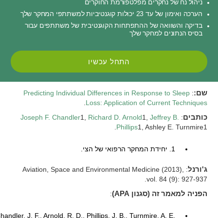
ניהול נח של נחקרים מפלטפורמת החוקרים
הערכה ואימון של עד 23 יכולות קוגנטיביות למשתתפי המחקר שלך
בדיקה והשוואה של ההתפתחות הקוגנטיבית של משתתפים עבור
בסיס הנתונים למחקר שלך
התחל עכשיו
שם:
:
Predicting Individual Differences in Response to Sleep
.
Loss: Application of Current Techniques
כותבים
:
Jeffrey B.
1,
Richard D. Arnold
1,
Joseph F. Chandler
Phillips
1, Ashley E. Turnmire1.
1. יחידת המחקר הרפואי של הצי.
ג'ורנל
: Aviation, Space and Environmental Medicine (2013),
vol. 84 (9): 927-937.
הפניה למאמר זה (סגנון APA)
:
handler, J. F., Arnold, R. D., Phillips, J. B., Turnmire, A. E.