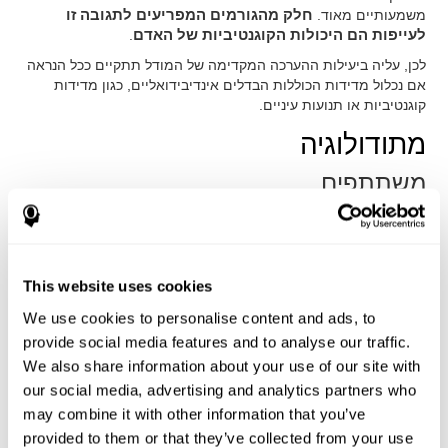
משמעותיים מאוד.
חלק מהגורמים המפריעים לתגובה זו
לעייפות הם היכולות הקוגנטיביות של האדם
.
לכן, עליה ביעילות ההערכה המקדימה של המודל תתקיים ככל הנראה
אם נכלול מדידות הכוללות הבדלים אינדיבידואליים, כגון מדידות
קוגנטיביות או תנועות עיניים.
מתודולוגיה
משתתפים
המשתתפים הם
15 מתנדבים מתכנית האינדוקרינציה הטרום
תעופתית של צי ארה"ב (API) בתחנת הצי האוירי פנסקולה,
משרתים כאנשי צבא
(13 גברים ו-2 נשים, עם גיל ממוצע של 24.7
ו-21.5 בהתאמה). על מנת להשתתף במחקר, השימוש באלכוהול,
This website uses cookies
קפאין וטבק היו בבקרה, והם היו חייבים להיות נקיים מבעיות
נוירולוגיות, פסיכיאטריות או הקשורות לשינה.
We use cookies to personalise content and ads, to
פרוצדורה
provide social media features and to analyse our traffic.
We also share information about your use of our site with
תכנית למדידות חוזרות
הופעלה על מנת ללמוד אודות ההשפעות
our social media, advertising and analytics partners who
של חוסר שינה על פעילות קוגנטיבית ושל תנועת עיניים, ברמת
הקבוצה והאינדיבידואל. ראשית, מצב ההתחלה תועד ואז המידע
may combine it with other information that you’ve
נאסף תוך כדי מניעת השינה.
provided to them or that they’ve collected from your use