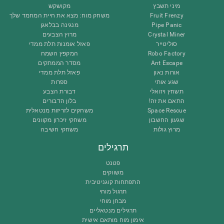
מיני תשבץ
מקושקש
Fruit Frenzy
משחק מוח: מצא את חיית המחמד שלך
Pipe Panic
מנגינה בבלאגן
Crystal Miner
מרוץ הצבעים
סוליטייר
פאזל אומנות תלת ממדי
Robo Factory
המקפץ השמח
Ant Escape
מסדר הממתקים
אורות נאון
פאזל תלת ממדי
שגע אותי
ספרות
תשחץ ויזואלי
דבורת הצבע
התאם את זה!
בלון הדבורים
Space Rescue
משחקים לזריזות מנטאלית
שגעון החשבון
משחקי זיכרון מקוונים
מרוץ גולות
משחקי חשיבה
תרגילים
פטנט
משווקים
התפתחות קוגניטיבית
תרגול מוחי
מבחן מוחי
תרגילים מנטאליים
אימון מוח מותאם אישית