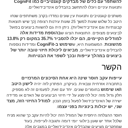
להשתפר עם כלים של מבדקים קוגנטיביים כמו CogniFit
ותנועות עיניים ויוכלו להתחשב בהבדלים אינדיבידואליים.
משתנים קוגנטיבים ותנועות עין שונים נמדדו בקרב משתתפים שנחו
היטב כל שלוש שעות למשך 25 שעות עירנות רצופה (כך שיש תוצאות
קבוצתיות וגם אינדיבידואליות). ניתן היה גם להשוות ביצועים בפועל
לביצועים מצופים. התוצאות הציגו ש
בהוספת מדידות אלה
למודלים הקיימים, הם יכלו להסביר 35.7% במקום רק 13.8%
מהשונות
. המשמעות היא, ש
שימוש ב-CogniFit
ומדידות נוספות
להבדלים אינדיבידואליים,
מביאים ליכולת חיזוי טובה יותר של
ביצועים במהלך עייפות ובכך לשפר את הבטיחות
.
הקשר
עייפות עקב חוסר שינה היא אחת הסיכונים המרכזיים
בתחבורה אזרחית וצבאית. בעיקרון, הפתרון לזה יהיה
לישון היטב
ו/או שימוש
בחומרים שונים. יחד עם זאת, לפעמים זה לא מספיק.
חלק גדול מזה יכול להימנע על ידי חיזוי הביצועים של האדם או מדידה
ישירה של האינדיבידואל לפעול בזמן הנכון.
למודל החיזוי הזה, מצד
שני, יש יכולות בינוניות בפני עצמו
.
חוסר ההצלחה היחסית של המודל הזה יכול להיות עקב כך שהוא מניח
שלכל אחד יש שעון ביולוגי יומי דומה ותגובה לעייפות, בעוד
שמחקרים מציעים שהבדלים אינדיבידואליים במצבים אלה