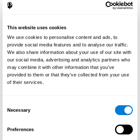
הקוגניטיביות שלי?
משחק משחקים כמו דבורת הצבע של CogniFit מגרה דפוס הפעלה
עצבי ספציפי. חזרה ואימון דפוס זה באופן עקבי יכולה לעזור ביצירת
This website uses cookies
סינפסות חדשות, ולעזור למסלולים עצביים לארגן מחדש ולהשיב
לתפקודים קוגניטיביים מוחלשים או פגומים.
We use cookies to personalise content and ads, to
המשחק דבורת הצבע עוזר להפעיל תשומת לב. גירוי קשב באופן עקבי
provide social media features and to analyse our traffic.
יכול לעזור ליצור סינפסות חדשות, לארגן מחדש מסלולים עצביים ולשפר
We also share information about your use of our site with
את תפקודים קוגניטיביים.
our social media, advertising and analytics partners who
שבוע ראשון
שבוע שני
שבוע שלישי
may combine it with other information that you’ve
provided to them or that they’ve collected from your use
of their services.
Consent
Necessary
Selection
Preferences
הקרנה גרפית של רשתות עצביות לאחר 3 שבועות.