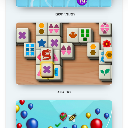
תאומי חשבון
מה-ג'ונג