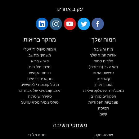
עקוב אחרינו
המוח שלך
מחקר בריאות
מוח וחשיבה
אימות טיפולי דיגיטלי
אודות המוח שלך
משחקי מחשב
חלקים במוח
קשיש בריא
תאי עצב (נוירונים)
טייסי חיל הים
גמישות המוח
רווחת הקשיש
קוגניציה
מבוגרים בריאים
אובדן זיכרון
תרגול קוגנטיבי לקשישים
מוגבלויות אינטלקטואליות
מצב קוגנטיבי של מבוגרים
תפקודים מוחיים
סקירה שיטתית
פונקציות תפקודיות
טוקסונומיה מסוג SG4D
תפיסה
קשב
משחקי חשיבה
שחמט מקוון
טניס מלודי