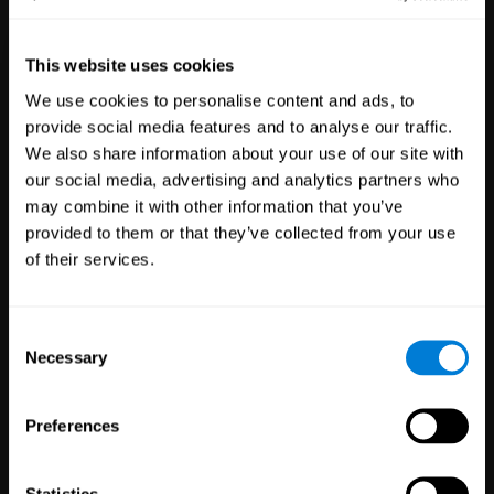
This website uses cookies
לְגַלוֹת CogniFit
We use cookies to personalise content and ads, to
provide social media features and to analyse our traffic.
We also share information about your use of our site with
הציעו את טכנולוגיית בריאות המוח שלנו
our social media, advertising and analytics partners who
למטופלים, לסטודנטים, לעובדים או
may combine it with other information that you’ve
ללקוחות שלכם
provided to them or that they’ve collected from your use
of their services.
בעלי מקצועות
מחקר
Consent
הבריאות
מדעי
Necessary
Selection
3,617
קלינאים
784
חוקרים
102,771
מטופלים
72,891
משתתפים
Preferences
Statistics