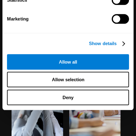
Marketing
Show details
בעלי מקצועות
רווחת
Allow all
החינוך
עובדים
1,067
בתי ספר
51
חברות
Allow selection
19,741
תלמידים
298
עובדים
Deny