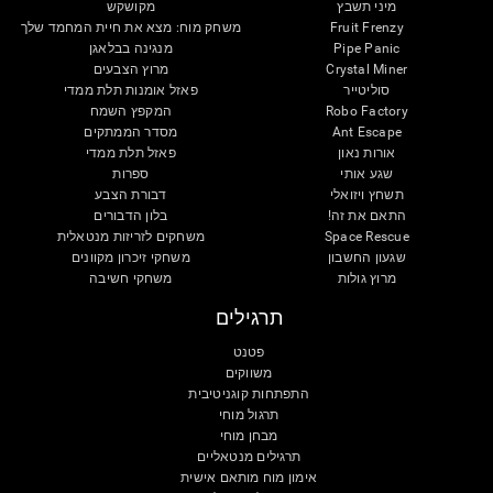
מיני תשבץ
מקושקש
Fruit Frenzy
משחק מוח: מצא את חיית המחמד שלך
Pipe Panic
מנגינה בבלאגן
Crystal Miner
מרוץ הצבעים
סוליטייר
פאזל אומנות תלת ממדי
Robo Factory
המקפץ השמח
Ant Escape
מסדר הממתקים
אורות נאון
פאזל תלת ממדי
שגע אותי
ספרות
תשחץ ויזואלי
דבורת הצבע
התאם את זה!
בלון הדבורים
Space Rescue
משחקים לזריזות מנטאלית
שגעון החשבון
משחקי זיכרון מקוונים
מרוץ גולות
משחקי חשיבה
תרגילים
פטנט
משווקים
התפתחות קוגניטיבית
תרגול מוחי
מבחן מוחי
תרגילים מנטאליים
אימון מוח מותאם אישית