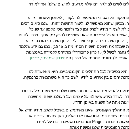
ם לשים לב לגירויים שלא מגיעים לחושים שלנו) ועד למידה
 התפקוד הקונגטיבי המאפשר לנו לקודד, לאחסן ולשחזר מידע
ה, מכיוון שהוא מאפשר לנו ליצור תחושת זהות. ישנם סוגים רבים
כולת לשמור מידע לפרק זמן קצר (לזכור מס' טלפון עד שנוכל
, אשר הוא כל הזיכרונות שאנו שומרים לפרק זמן ארוך. זיכרון לטווח
זיכרון הצהרתי וזיכרון פרוצודרלי. זיכרון הצהרתי מורכב מידע
שנרכש באמצעות שפה וחינוך (כגון לדעת שמלחמת העולם השניה הסתיימה ב-1945), כמו גם ידע שנלמד
י נהגה לבשל לי). זיכרון פרוצודרלי מתייחס ללמידה באמצעות
 אופניים). סוגים נוספים של זיכרון הם
זיכרון שמיעתי
,
זיכרון
א בסיסית לכל התהליכים הקוגנטיביים. היא מאפשרת לנו
רכת יחסים בין אירועים לידע. לשם כך היא משתמשת בהנמקה,
ולת להביע את המחשבות והרגשות שלנו באמצעות מילה דבורה.
ר ולשדר מידע שיש לנו על עצמנו ועל העולם. שפה ומחשבה
עות אחת על השניה באופן הדדי.
 התהליך הקוגנטיבי שאנו משתמשים בשביל לשלב מידע חדש אל
רים שונים כמו התנהגות או הרגלים, כגון צחצוח שיניים או
למידה ללכת, וכן ידע שאנו לומדים באמצעות חיברות. Piaget ומחברים נוספים דיברו על למידה
רכת הקוגנטיבית שלנו ומשנה אותה.