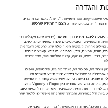
ות והגדרה
יני
cognoscere
, אשר משמעותו "לדעת". כאשר אנו מדברים
 הקשור לידע. במילים אחרות,
מצבור המידע שרכשנו
 היכולת לעבד מידע דרך תפיסה
(גירויים שאנו מקבלים דרך
ויה, והמאפיינים הסובייקטיביים שלנו המאפשרים לנו לשלב
במילים אחרות, קוגניציה היא היכולת שלנו להטמיע ולעבד את
 חוויה, אמונות, וכד') ולהמיר אותו לידע. קוגניציה כוללת
ת לב, זיכרון, שפה, הנמקה, קבלת החלטות ועוד, אשר יוצרים
נו.
 נוירולוגיה, פסיכולוגיה, אנתרופולוגיה, פילוסופיה, ואפילו
בית שהתחילה להתסכל על
כיצד עיבוד מידע משפיע על
יים שונים ברכישת הידע.
פסיכולוגיה קוגנטיבית הופיעה
בשלהי 1950 כמתנגדת לביהביוריזם אשר היה נפוץ באותה התקופה. סופרים כגון Piaget ו- Vigotsky ביצעו
על למידה התפתחותית וקוגנטיבית, אשר עדיין רלוונטיות כיום.
נויות קוגנטיביות גדל במהירות, והמחקר שהתפתח איפשר לנו ללמוד יותר
ת פסיכולוגיות ונוירו-אנטומיות (חקר הארגון המבני של