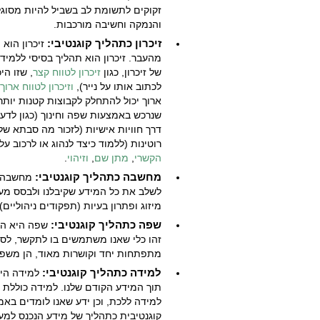
זקוקים לתשומת לב בשביל להיות מסוגלי
והנמקה וחשיבה מורכבות.
זיכרון כתהליך קוגנטיבי:
זיכרון הוא
מהעבר. זיכרון הוא תהליך בסיסי ללמיד
של זיכרון, כגון
זיכרון לטווח קצר
, שזו הי
לכתוב אותו על נייר),
וזיכרון לטווח ארוך
ארוך יכול להתחלק לקבוצות קטנות יותר, 
דרך חוויות אישיות (לזכור מה סבתא של
רוטינות (ללמוד כיצד לנהוג או לרכוב על
הקשרי
,
מתן שם
,
וזיהוי
.
מחשבה כתהליך קוגנטיבי:
מחשבה הי
לשלב את כל המידע שקיבלנו ולבסס מע
מיזוג ופתרון בעיות (תפקודים ניהוליים).
שפה כתהליך קוגנטיבי:
שפה היא היכ
זהו כלי שאנו משתמשים בו לתקשר, לסד
מתפתחות יחד וקושרות מאוד, הן משפי
למידה כתהליך קוגנטיבי:
למידה היא
תוך המידע הקודם שלנו. למידה כוללת דב
קוגנטיבית כתהליך של מידע הנכנס למע