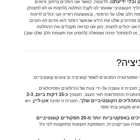
ובלי ידיעתנו.
לדוגמה, כאשר אנו הולכים ברחוב ורואים
ך הקוגנטיבי שאומר לנו לקבל החלטה (לחצות או לא לחצות).
 הלב שלנו על הרמזור, ובאמצעות ראייה אנו יכולים לראות
 מהזיכרון שלנו את הידע שכאשר רמזור הוא אדום לא חוצים;
ות אנו יכולים לחצות. כאן אנו כנראה מקבלים את ההחלטה
, או להסתכל ימינה ושמאלה (להסיט את תשומת הלב שלנו שוב)
יציה?
 ואסטרטגיה המכוונים לשפר קוגניציה וביצועים קוגנטיביים:
תוכנית זו עוצבה על-ידי צוות של נוירולוגים ופסיכולוגים
 סינפטית והתחדשות תאי העצב. תצטרך
כ-15 דקות ביום, 2-3
תהליכים הקוגנטיביים שלך.
תוכנית זו זמינה
און-ליין
, ויש
 איש מקצוע ובתי-ספר.
מעריכים באפקטיביות יותר מ-20 תפקודים קוגנטיביים
טרה אובייקטיבית, המספקת תוצאות מתוקננות לפי גיל