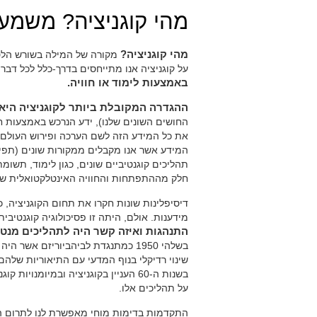
מהי קוגניציה? משמע
מהי קוגניציה?
מקורה של המילה בשורש הלט
על קוגניציה אנו מתייחסים בדרך-כלל לכל דבר
באמצעות לימוד או חוויה.
ההגדרה המקובלת ביותר לקוגניציה היא
החושים השונים שלנו), ידע הנרכש באמצעות חו
את כל המידע הזה לשם הערכה ופירוש העולם. 
המידע אשר אנו מקבלים ממקורות שונים (תפיסה,
תהליכים קוגנטיביים שונים, כגון לימוד, תשומ
חלק מההתפתחות והחוויה האינטלקטואלית של
דיסיפלינות שונות חקרו את תחום הקוגניציה, כגון
מידענות. אולם, היתה זו פסיכולוגיה קוגנטי
התנהגות ואיזה קשר היה לתהליכים מנטל
שינוי רדיקלי בנוף המדעי עם התיאוריות שלהם 
בשנות ה-60 העניין בקוגניציה ובמיומ
על תהליכים אלו.
התקדמות בדימות מוחי מאפשרת לנו לתרום הבנו