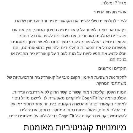
מגיל 7 ומעלה.
אנשי מקצוע החינוך
לעזור לתלמידים שלי לשפר את הקואורדינציה והתנועתיות שלהם
בין אם אנו רוצים לעבוד על קואורדינציה בחינוך הגופני, ובין אם אנו
מכשירים אתלטים מובחרים, אנו מעוניינים לשפר את כל תחומי
הקואורדינציה. הפלטפורמה לבתי ספר נותנת לאנשי חינוך ומאמנים
אפשרות לנהל את הכשרות התלמידים ולהיוועץ בתוצאותיהם, והם
יוכלו לבצע את הפעילויות על מנת לעבוד על קואורדינציה מהבית או
בנוכחותנו.
חוקרים ומדענים
לחקור את השפעת האימון הקוגניטיבי על קואורדינציה והתנועתיות של
משתתפי המחקר.
המוח הקטן וקליפת המוח קשורים קשר הדוק לקואורדינציה וניידות.
הפלטפורמה של CogniFit לחוקרים מאפשרת לנו ליישם מודל ניסוי
למחקר הקואורדינציה וההכשרה הקוגניטיבית. זה עוזר לחסוך זמן על
ידי הקלת איסוף, ניהול וניתוח נתוני המחקר. בנוסף, אנו יכולים
להשתמש בקבוצת ביקורת של CogniFit כדי לשלוט על משתנים זרים.
מיומנויות קוגניטיביות מאומנות