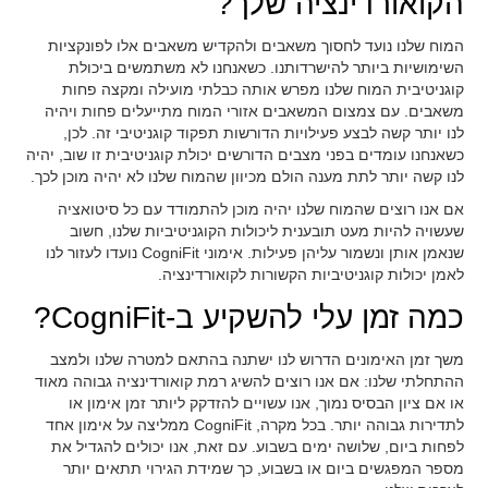
הקואורדינציה שלך?
המוח שלנו נועד לחסוך משאבים ולהקדיש משאבים אלו לפונקציות
השימושיות ביותר להישרדותנו. כשאנחנו לא משתמשים ביכולת
קוגניטיבית המוח שלנו מפרש אותה כבלתי מועילה ומקצה פחות
משאבים. עם צמצום המשאבים אזורי המוח מתייעלים פחות ויהיה
לנו יותר קשה לבצע פעילויות הדורשות תפקוד קוגניטיבי זה. לכן,
כשאנחנו עומדים בפני מצבים הדורשים יכולת קוגניטיבית זו שוב, יהיה
לנו קשה יותר לתת מענה הולם מכיוון שהמוח שלנו לא יהיה מוכן לכך.
אם אנו רוצים שהמוח שלנו יהיה מוכן להתמודד עם כל סיטואציה
שעשויה להיות מעט תובענית ליכולות הקוגניטיביות שלנו, חשוב
שנאמן אותן ונשמור עליהן פעילות. אימוני CogniFit נועדו לעזור לנו
לאמן יכולות קוגניטיביות הקשורות לקואורדינציה.
כמה זמן עלי להשקיע ב-CogniFit?
משך זמן האימונים הדרוש לנו ישתנה בהתאם למטרה שלנו ולמצב
ההתחלתי שלנו: אם אנו רוצים להשיג רמת קואורדינציה גבוהה מאוד
או אם ציון הבסיס נמוך, אנו עשויים להזדקק ליותר זמן אימון או
לתדירות גבוהה יותר. בכל מקרה, CogniFit ממליצה על אימון אחד
לפחות ביום, שלושה ימים בשבוע. עם זאת, אנו יכולים להגדיל את
מספר המפגשים ביום או בשבוע, כך שמידת הגירוי תתאים יותר