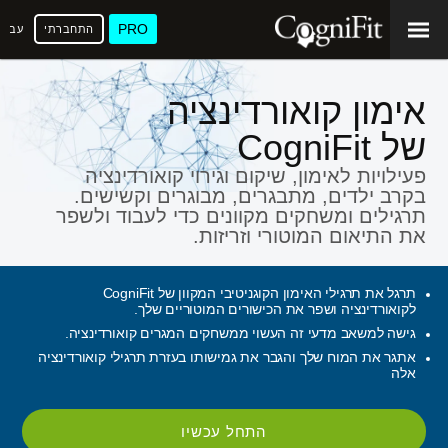
PRO
התחברתי
עברי
אימון קואורדינציה
של CogniFit
פעילויות לאימון, שיקום וגירוי קואורדינציה
בקרב ילדים, מתבגרים, מבוגרים וקשישים.
תרגילים ומשחקים מקוונים כדי לעבוד ולשפר
את התיאום המוטורי וזריזות.
תרגל את תרגילי האימון הקוגניטיבי המקוון של CogniFit
לקואורדינציה ושפר את הכישורים המוטוריים שלך.
גישה למשאב מדעי זה העשוי ממשחקים המגרים קואורדינציה.
אתגר את המוח שלך והגבר את גמישותו בעזרת תרגילי קואורדינציה
אלה
התחל עכשיו