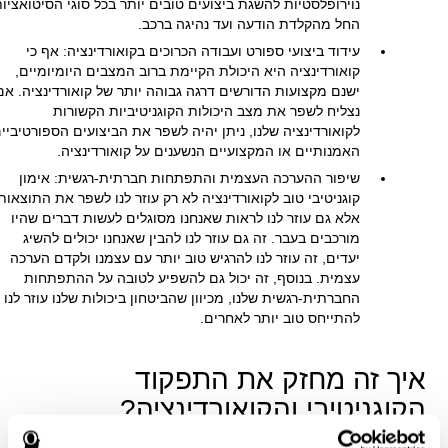
נוירופלסטיות להשגת ביצועים טובים יותר בכל סוגי הסיטואציות
החל מהקלדת הודעה ועד נהיגה ברכב.
עידוד ביצועי ספורט ועבודה הכרוכים בקואורדינציה: אף כי
קואורדינציה היא היכולת הקיימת ברוב המצבים היומיומיים,
ישנם מקצועות הדורשים דרגה גבוהה יותר של קואורדינציה. אם
נצליח לשפר את מצב היכולות הקוגניטיביות הקשורות
לקואורדינציה שלנו, ניתן יהיה לשפר את הביצועים הספורטיביים
האמנותיים או המקצועיים הנשענים על קואורדינציה.
שיפור ההערכה העצמית והתפתחות חברתית-רגשית: אימון
קוגניטיבי טוב לקואורדינציה לא רק עוזר לנו לשפר את התוצאות
אלא גם עוזר לנו לראות שאנחנו מסוגלים לעשות דברים שהיו
מורכבים בעבר. זה גם עוזר לנו להבין שאנחנו יכולים להשיג
יעדים, זה עוזר לנו להרגיש טוב יותר עם עצמנו ולקדם הערכה
עצמית. בנוסף, זה יכול גם להשפיע לטובה על ההתפתחות
החברתית-רגשית שלנו, מכיוון שהביטחון ביכולות שלנו עוזר לנו
להתייחס טוב יותר לאחרים.
איך זה מחזק את התפקוד
הקוגניטיבי והקואורדינציה?