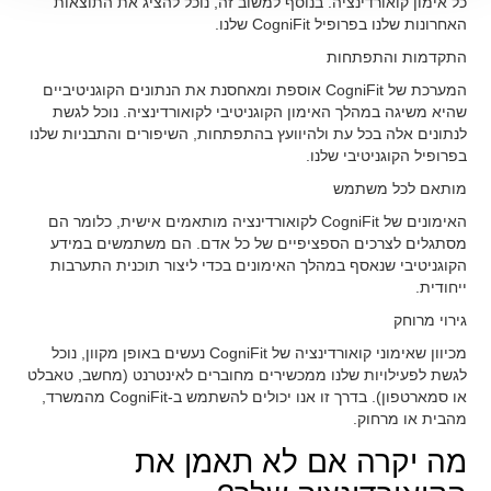
כל אימון קואורדינציה. בנוסף למשוב זה, נוכל להציג את התוצאות
האחרונות שלנו בפרופיל CogniFit שלנו.
התקדמות והתפתחות
המערכת של CogniFit אוספת ומאחסנת את הנתונים הקוגניטיביים
שהיא משיגה במהלך האימון הקוגניטיבי לקואורדינציה. נוכל לגשת
לנתונים אלה בכל עת ולהיוועץ בהתפתחות, השיפורים והתבניות שלנו
בפרופיל הקוגניטיבי שלנו.
מותאם לכל משתמש
האימונים של CogniFit לקואורדינציה מותאמים אישית, כלומר הם
מסתגלים לצרכים הספציפיים של כל אדם. הם משתמשים במידע
הקוגניטיבי שנאסף במהלך האימונים בכדי ליצור תוכנית התערבות
ייחודית.
גירוי מרוחק
מכיוון שאימוני קואורדינציה של CogniFit נעשים באופן מקוון, נוכל
לגשת לפעילויות שלנו ממכשירים מחוברים לאינטרנט (מחשב, טאבלט
או סמארטפון). בדרך זו אנו יכולים להשתמש ב-CogniFit מהמשרד,
מהבית או מרחוק.
מה יקרה אם לא תאמן את