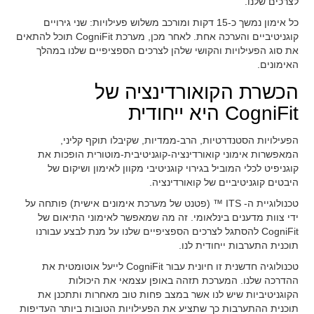
לצרכים שלנו.
כל אימון נמשך כ-15 דקות ומורכב משלוש פעילויות: שני גירויים
קוגניטיביים והערכה אחת. לאחר מכן, מערכת CogniFit תוכל להתאים
את סוג הפעילויות והקושי שלהן לצרכים הספציפיים שלנו במהלך
האימונים.
הכשרת הקואורדינציה של
CogniFit היא ייחודית
הפעילויות הסטנדרטיות, הרב-ממדיות, שקיבלו תוקף קליני,
המאפשרות אימוני קואורדינציה-קוגניטיבית-מוטורית הופכות את
קוגניפיט לכלי המוביל בגירוי קוגניטיבי מקוון לאימון ושיקום של
היבטים קוגניטיביים של קואורדינציה.
טכנולוגיית ה- ITS ™ (פטנט של מערכת אימונים אישית) פותחה על
ידי צוות מדענים בינלאומי. זה מה שמאפשר לאימוני התיאום של
CogniFit להסתגל לצרכים הספציפיים שלנו על מנת לבצע עבורנו
תוכנית התערבות ייחודית לנו.
טכנולוגיה חדשנית זו חיונית עבור CogniFit לייעל אוטומטית את
ההדרכה שלנו. המערכת תזהה באופן עצמאי את היכולות
הקוגניטיביות שיש לנו אשר במצב פחות טוב מאחרות ותתכנן את
תוכנית ההתערבות כך שתציע את הפעילויות הטובות ביותר העדיפות