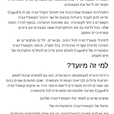
תעזור לנו לייעל את תוצאותינו.
הפעילויות השונות שמרכיבות את תורגול הקורדינציה מבית CogniFit
יסייעו לכם לעבוד ביעילות ובנועם על שני היבטי הקואורדינציה
הקשורים ביותר לקוגניציה. עם משימות ההערכה, בנוסף לגירוי המוח
שלנו, נוכל לדעת גם את ההתקדמות שאנו מבצעים עם ציונים
קוגניטיביים ומעקב.
לתרגילי קואורדינציה לגיל הזהב, מבוגרים, ילדים ומתבגרים יש
תמיכה מדעית עקבית ואיכותית. בכל מקרה, אימוני הקואורדינציה
המוטורית של CogniFit לעולם אינם צריכים להחליף התערבות של
איש מקצוע.
למי זה מיועד?
ניידות חיונית לעצמאותנו היומיומית, כמו גם לספורט שיכול לספק
יתרונות גדולים לבריאות הגופנית והנפשית. ישנם תחומים שונים בהם
אנו עשויים להיות מעוניינים ליישם אימוני גירוי או שיקום קואורדינציה.
CogniFit מציעה פלטפורמה ספציפית לכל סיטואציה:
אנשים שרוצים לשפר את הקואורדינציה שלהם
תרגול של הקואורדינציה והתנועתיות שלי
אם יש לכם קשיים בקואורדינציה, או אם אתם ספורטאים מובחרים