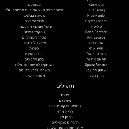
מיני תשבץ
מקושקש
Fruit Frenzy
משחק מוח: מצא את חיית המחמד שלך
Pipe Panic
מנגינה בבלאגן
Crystal Miner
מרוץ הצבעים
סוליטייר
פאזל אומנות תלת ממדי
Robo Factory
המקפץ השמח
Ant Escape
מסדר הממתקים
אורות נאון
פאזל תלת ממדי
שגע אותי
ספרות
תשחץ ויזואלי
דבורת הצבע
התאם את זה!
בלון הדבורים
Space Rescue
משחקים לזריזות מנטאלית
שגעון החשבון
משחקי זיכרון מקוונים
מרוץ גולות
משחקי חשיבה
תרגילים
פטנט
משווקים
התפתחות קוגניטיבית
תרגול מוחי
מבחן מוחי
תרגילים מנטאליים
אימון מוח מותאם אישית