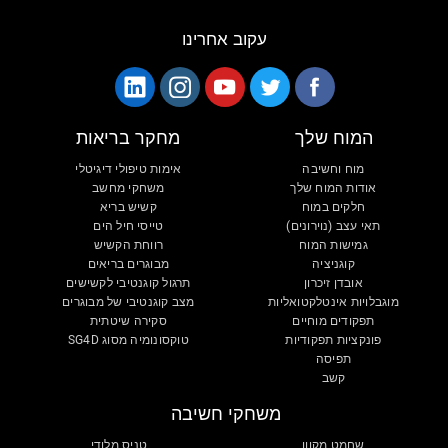
עקוב אחרינו
המוח שלך
מחקר בריאות
מוח וחשיבה
אימות טיפולי דיגיטלי
אודות המוח שלך
משחקי מחשב
חלקים במוח
קשיש בריא
תאי עצב (נוירונים)
טייסי חיל הים
גמישות המוח
רווחת הקשיש
קוגניציה
מבוגרים בריאים
אובדן זיכרון
תרגול קוגנטיבי לקשישים
מוגבלויות אינטלקטואליות
מצב קוגנטיבי של מבוגרים
תפקודים מוחיים
סקירה שיטתית
פונקציות תפקודיות
טוקסונומיה מסוג SG4D
תפיסה
קשב
משחקי חשיבה
שחמט מקוון
טניס מלודי