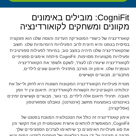
CogniFit: מובילים באימונים
מקוונים ומשחקים לקואורדינציה
קואורדינציה של כישורי המוטוריקה העדינה והגסה שלנו הוא פונקציה
בסיסית בגופנו והיא חיונית לרוב הפעילויות היומיומיות שלנו. חשוב
שהקואורדינציה שלנו תיהיה במצב טוב, במיוחד לפעילות ספורטיבית
ופעילויות מקצועיות מסוימות. CogniFit פיתחה אימונים ספציפיים
לקואורדינציה שיעזרו לנו לעורר, לשקם ולשפר את הקואורדינציה
הגופנית שלנו. אימון זה מורכב מתרגילי תיאום שונים לילדים,
מתבגרים, מבוגרים וקשישים.
מטרת פעילויות הקואורדינציה המקוונות השונות היא לחזק ולייעל את
יכולותינו הקוגניטיביות הקשורות לקואורדינציה: תיאום עין יד וזמן
תגובה. תרגילי תיאום אלה לילדים, בני נוער, מבוגרים וקשישים זמינים
באינטרנט באמצעות מחשב (אינטרנט), טאבלט וסמארטפון
(אפליקציה).
אימון קואורדינציה זה כולל את הטכנולוגיה המוגנת בפטנט של
CogniFit, המאפשרת להתאים אישית ואוטומטית הן את הקושי והן
את סוג פעילויות האימונים כך שיתאימו לצרכים הספציפיים שלך.
תכונה זו תוכננה על ידי צוות בינלאומי של מומחים למדעי המוח והיא