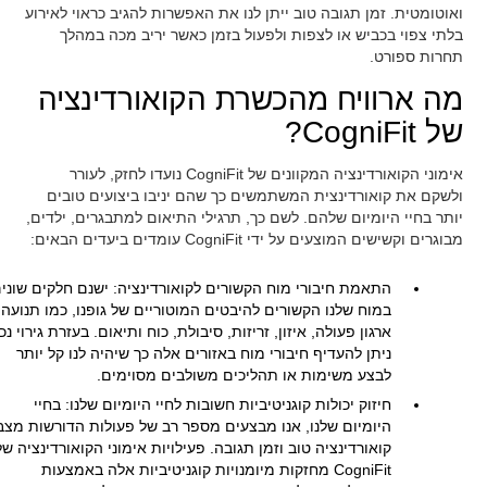
ואוטומטית. זמן תגובה טוב ייתן לנו את האפשרות להגיב כראוי לאירוע
בלתי צפוי בכביש או לצפות ולפעול בזמן כאשר יריב מכה במהלך
תחרות ספורט.
מה ארוויח מהכשרת הקואורדינציה
של CogniFit?
אימוני הקואורדינציה המקוונים של CogniFit נועדו לחזק, לעורר
ולשקם את קואורדינצית המשתמשים כך שהם יניבו ביצועים טובים
יותר בחיי היומיום שלהם. לשם כך, תרגילי התיאום למתבגרים, ילדים,
מבוגרים וקשישים המוצעים על ידי CogniFit עומדים ביעדים הבאים:
התאמת חיבורי מוח הקשורים לקואורדינציה: ישנם חלקים שוני
במוח שלנו הקשורים להיבטים המוטוריים של גופנו, כמו תנועה,
ארגון פעולה, איזון, זריזות, סיבולת, כוח ותיאום. בעזרת גירוי נכו
ניתן להעדיף חיבורי מוח באזורים אלה כך שיהיה לנו קל יותר
לבצע משימות או תהליכים משולבים מסוימים.
חיזוק יכולות קוגניטיביות חשובות לחיי היומיום שלנו: בחיי
היומיום שלנו, אנו מבצעים מספר רב של פעולות הדורשות מצב
קואורדינציה טוב וזמן תגובה. פעילויות אימוני הקואורדינציה של
CogniFit מחזקות מיומנויות קוגניטיביות אלה באמצעות