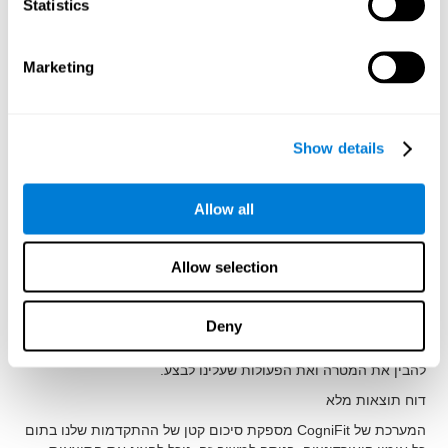
Statistics
תוכנית האימונים שלהם בכדי להיות מסוגלים להציע סדרת פעילויות
עם התכונות הטובות ביותר. חלק מהיתרונות של השימוש ב- CogniFit
כדי לגרות את היכולות הקוגניטיביות שלנו הקשורות לקואורדינציה הם:
Marketing
קל לשימוש
CogniFit הוא כלי אינטואיטיבי ונוח לשימוש, מכיוון שמרבית
התהליכים הדרושים לביצוע ההדרכה אוטומטיים. זה מאפשר לנו
Show details
להתרכז בביצוע הפעילויות הקוגניטיביות שלנו. כך נוכל להשתמש ב-
CogniFit ללא צורך בידע מקדים במדעי המוח או במיומנויות מחשב.
אטרקטיבי במיוחד
Allow all
הפעילויות של CogniFit נועדו להיות מושכות ומהנות, ומעודדות
מוטיבציה. אם אתה רוצה להמשיך עם האימונים, חשוב שתיהנה
Allow selection
מהפעילויות שאתה מבצע. לכן CogniFit בחרה בעיצוב מניע ומבדר.
פורמט ויזואלי אטקרטיבי
Deny
ההוראות לאימוני הקואורדינציה של CogniFit באים לידי ביטוי בצורה
ברורה ומדוייקת. זה עוזר לנו להבין את המשימה המדוברת ומסייע לנו
להבין את המטרה ואת הפעולות שעלינו לבצע.
דוח תוצאות מלא
המערכת של CogniFit מספקת סיכום קטן של ההתקדמות שלנו בתום