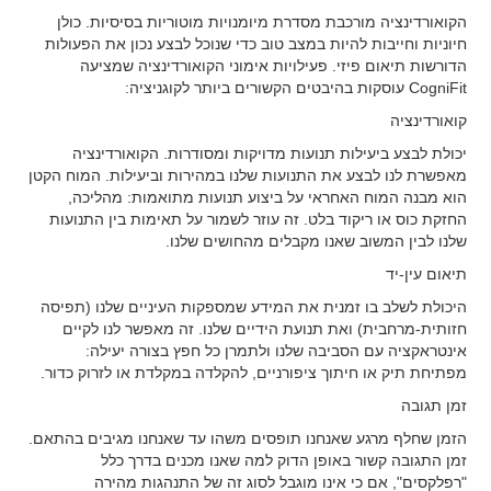
הקואורדינציה מורכבת מסדרת מיומנויות מוטוריות בסיסיות. כולן
חיוניות וחייבות להיות במצב טוב כדי שנוכל לבצע נכון את הפעולות
הדורשות תיאום פיזי. פעילויות אימוני הקואורדינציה שמציעה
CogniFit עוסקות בהיבטים הקשורים ביותר לקוגניציה:
קואורדינציה
יכולת לבצע ביעילות תנועות מדויקות ומסודרות. הקואורדינציה
מאפשרת לנו לבצע את התנועות שלנו במהירות וביעילות. המוח הקטן
הוא מבנה המוח האחראי על ביצוע תנועות מתואמות: מהליכה,
החזקת כוס או ריקוד בלט. זה עוזר לשמור על תאימות בין התנועות
שלנו לבין המשוב שאנו מקבלים מהחושים שלנו.
תיאום עין-יד
היכולת לשלב בו זמנית את המידע שמספקות העיניים שלנו (תפיסה
חזותית-מרחבית) ואת תנועת הידיים שלנו. זה מאפשר לנו לקיים
אינטראקציה עם הסביבה שלנו ולתמרן כל חפץ בצורה יעילה:
מפתיחת תיק או חיתוך ציפורניים, להקלדה במקלדת או לזרוק כדור.
זמן תגובה
הזמן שחלף מרגע שאנחנו תופסים משהו עד שאנחנו מגיבים בהתאם.
זמן התגובה קשור באופן הדוק למה שאנו מכנים בדרך כלל
"רפלקסים", אם כי אינו מוגבל לסוג זה של התנהגות מהירה