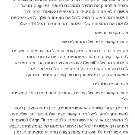
שצריכים להפיק את המירב ממצבכם הגופני, CogniFit מציעה
אפשרות לאימונים קוגניטיביים ספציפיים לקואורדינציה. דרך
הפלטפורמה האישית תוכל לנהל את האימונים שלך, לבצע פעילויות
ולראות את התוצאות שלך. פלטפורמה זו זמינה מגיל 16 ומעלה.
איש מקצוע הרפואה
חיזוק הקואורדינציה של המטופלים שלי
מטופלים רבים, כתוצאה מנזק מוחי, או מכל הפרעה אחרת, עשויים
להיתקל בקשיים בתיאום מיומנויות מוטוריות עדינות וגסות.
הפלטפורמה של CogniFit לאנשי מקצוע בתחום הבריאות תאפשר
לכם לנהל את האימונים של המטופלים שלכם ולסקור את
תוצאותיהם, הן בפגישה והן מרחוק (גירוי קוגניטיבי מרחוק).
משפחה או מטפלים
חיזוק הקואורדינציה של הילדים, ההורים, הסבים או קרובי המשפחה
שלי
כהורים, קרובי משפחה או אפוטרופוסים, יתכן ותהיה מעוניין לעזור
למשפחתך לחזק ולייעל את הקואורדינציה שלהם, אך יתכן שלא יהיה
לך המשאבים או הידע לעשות זאת. פלטפורמת CogniFit למשפחות
מעניקה לך אפשרות לנהל את אימוני התיאום של בן משפחתך, לבצע
את הפעילויות ולהיוועץ בתוצאות בצורה נוחה ואינטואיטיבית. זמין