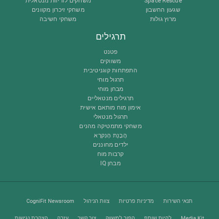
Space Rescue
משחקים לזריזות מנטאלית
שגעון החשבון
משחקי זיכרון מקוונים
מרוץ גולות
משחקי חשיבה
תרגילים
פטנט
משווקים
התפתחות קוגניטיבית
תרגול מוחי
מבחן מוחי
תרגילים מנטאליים
אימון מוח מותאם אישית
תרגול מנטאלי
משחקי מתמטיקה מהנים
הֲבָנַת הָנִקרָא
ילדים מחוננים
קרבות מוח
מבחן IQ
תנאי השירות
מדיניות פרטיות
צוות הניהול
CogniFit Newsroom
Media Kit
להיות שותף
הפוך למשווק
צור קשר
עזרה
הצהרת נגישות