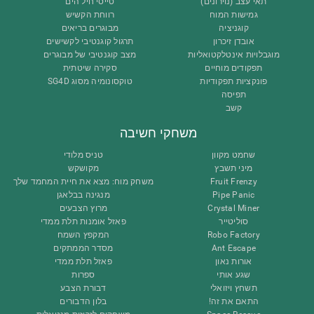
תאי עצב (נוירונים)
טייסי חיל הים
גמישות המוח
רווחת הקשיש
קוגניציה
מבוגרים בריאים
אובדן זיכרון
תרגול קוגנטיבי לקשישים
מוגבלויות אינטלקטואליות
מצב קוגנטיבי של מבוגרים
תפקודים מוחיים
סקירה שיטתית
פונקציות תפקודיות
טוקסונומיה מסוג SG4D
תפיסה
קשב
משחקי חשיבה
שחמט מקוון
טניס מלודי
מיני תשבץ
מקושקש
Fruit Frenzy
משחק מוח: מצא את חיית המחמד שלך
Pipe Panic
מנגינה בבלאגן
Crystal Miner
מרוץ הצבעים
סוליטייר
פאזל אומנות תלת ממדי
Robo Factory
המקפץ השמח
Ant Escape
מסדר הממתקים
אורות נאון
פאזל תלת ממדי
שגע אותי
ספרות
תשחץ ויזואלי
דבורת הצבע
התאם את זה!
בלון הדבורים