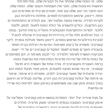
שלנו. זה המוח שלנו שפותר את כל הבעיות שלנו, מתייחס לכל
הרגשות והרצונות שלנו, וזוכר את השמחות והצער שלנו. המוח שלנו
הוא החבר הכי טוב שלנו.עם זאת, תנאים סביבתיים מסוימים כגון
מתח, דיכאון, שימוש והתמכרות לסמים; מחלות נוירולוגיות כגון
לקויות למידה, טרשת נפוצה ואלצהיימר; וגם תהליכים התפתחותיים
כגון הזדקנות, יכולים להשפיע על יכולת המוח לפעול, לנמק, ללמוד
ולזכור. למרות ההתקדמות הטכנולוגית והעלייה ברמת החינוך, נצפה
כי בכל הגילאים חלה עלייה בהידרדרות קוגניטיבית שיכולה להוביל
לבעיות נוירולוגיות ושימוש בסמים, דיכאון וחוסר פעילות גופנית. ליקוי
קוגניטיבי משפיע על ביצוע משימות יומיומיות ויעילות בבית הספר
ובעבודה.חוקרים מנסים לשמר תפקודים קוגניטיביים על ידי יישום
טכניקות העשרה לשיפור הלמידה. כדי לבצע משימה זו, הם מסתמכים
על כמות גדולה של עדויות מדעיות המדגימות את גמישות המוח
ברמה העצבית והקוגניטיבית. צורה אחת של העשרה היא תרגול
קוגנטיבי, או כפי שהוא מכונה לפעמים, אימון מוחי.תרגול המוח הוא
יצירה שיטתית של מאגר קוגניטיבי לפרט, ומטרתו היא שימור, שיפור
או פיתוח של יכולות קוגניטיביות כגון זיכרון, שליטה מנהלית או תיאום.
בערך באותו אופן שבו אנו משתמשים באימון גופני לפיתוח כוח שרירי
או גמישות.
על מנת שיהיה יעיל יותר, הספרות בנושא אימון קוגניטיבי ממליצה על
אימון קוגניטיבי המגובה בבסיס תיאורטי מוצק מדעית. תהליכים
מאומנים צריכים להיות מעוגנים היטב בתיאוריה המדעית של