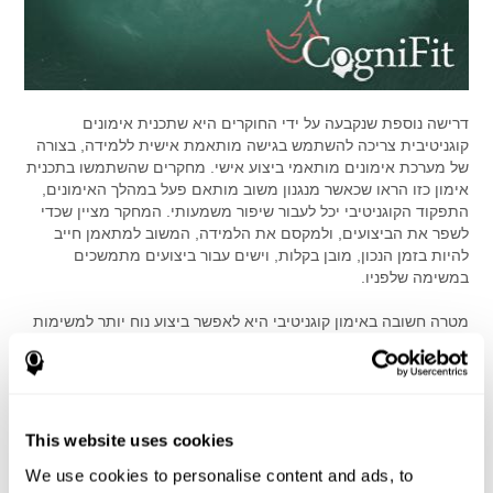
דרישה נוספת שנקבעה על ידי החוקרים היא שתכנית אימונים
קוגניטיבית צריכה להשתמש בגישה מותאמת אישית ללמידה, בצורה
של מערכת אימונים מותאמי ביצוע אישי. מחקרים שהשתמשו בתכנית
אימון כזו הראו שכאשר מנגנון משוב מותאם פעל במהלך האימונים,
התפקוד הקוגניטיבי יכל לעבור שיפור משמעותי. המחקר מציין שכדי
לשפר את הביצועים, ולמקסם את הלמידה, המשוב למתאמן חייב
להיות בזמן הנכון, מובן בקלות, וישים עבור ביצועים מתמשכים
במשימה שלפניו.
מטרה חשובה באימון קוגניטיבי היא לאפשר ביצוע נוח יותר למשימות
בעולם האמיתי, כגון נהיגה, ניהול הכספים, ניהול צריכת תרופות
ותחזוק אינטראקציה חברתית. מאחר ומספר גדול של תהליכים
קוגניטיביים פועלים יחדיו בביצוע משימות בעולם האמיתי, החוקרים
הכניסו דרישה שלישית, תכנון של מערכת תכניות אימון קוגניטיביות
במגוון רב של תחומים המשלבים כמה תהליכים קוגניטיביים, שאיננה
This website uses cookies
מוגבלת לתהליך יחיד (לדוגמה, זיכרון או מהירות עיבוד).
We use cookies to personalise content and ads, to