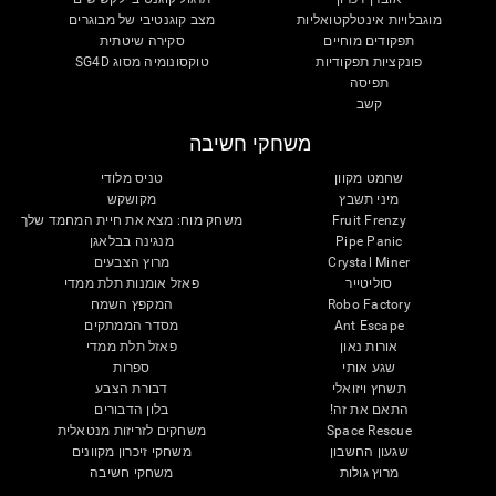
מוגבלויות אינטלקטואליות
מצב קוגנטיבי של מבוגרים
תפקודים מוחיים
סקירה שיטתית
פונקציות תפקודיות
טוקסונומיה מסוג SG4D
תפיסה
קשב
משחקי חשיבה
שחמט מקוון
טניס מלודי
מיני תשבץ
מקושקש
Fruit Frenzy
משחק מוח: מצא את חיית המחמד שלך
Pipe Panic
מנגינה בבלאגן
Crystal Miner
מרוץ הצבעים
סוליטייר
פאזל אומנות תלת ממדי
Robo Factory
המקפץ השמח
Ant Escape
מסדר הממתקים
אורות נאון
פאזל תלת ממדי
שגע אותי
ספרות
תשחץ ויזואלי
דבורת הצבע
התאם את זה!
בלון הדבורים
Space Rescue
משחקים לזריזות מנטאלית
שגעון החשבון
משחקי זיכרון מקוונים
מרוץ גולות
משחקי חשיבה