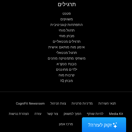
תרגילים
פטנט
משווקים
התפתחות קוגניטיבית
תרגול מוחי
מבחן מוחי
תרגילים מנטאליים
אימון מוח מותאם אישית
תרגול מנטאלי
משחקי מתמטיקה מהנים
הֲבָנַת הָנִקרָא
ילדים מחוננים
קרבות מוח
מבחן IQ
תנאי השירות
מדיניות פרטיות
צוות הניהול
CogniFit Newsroom
Media Kit
להיות שותף
הפוך למשווק
צור קשר
עזרה
הצהרת נגישות
מרכז אמון
זקוק לעזרה?