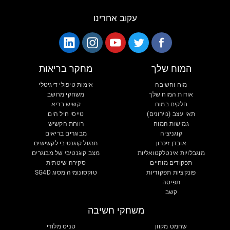
עקוב אחרינו
המוח שלך
מחקר בריאות
מוח וחשיבה
אימות טיפולי דיגיטלי
אודות המוח שלך
משחקי מחשב
חלקים במוח
קשיש בריא
תאי עצב (נוירונים)
טייסי חיל הים
גמישות המוח
רווחת הקשיש
קוגניציה
מבוגרים בריאים
אובדן זיכרון
תרגול קוגנטיבי לקשישים
מוגבלויות אינטלקטואליות
מצב קוגנטיבי של מבוגרים
תפקודים מוחיים
סקירה שיטתית
פונקציות תפקודיות
טוקסונומיה מסוג SG4D
תפיסה
קשב
משחקי חשיבה
שחמט מקוון
טניס מלודי