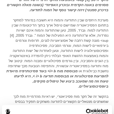
מסוימים באונה הקדמית ובזכרון האפיזודי (בשונה מאלה הקשורים
בזיכרון סמנטי) זיהה קישור נוסף של המוח לתודעה.
מערכת היחסים שבין התודעה והמוח היא חשובה במיוחד למחקר
בתחום הפסיכיאטריה שמיישם טיפול ארוך בתוך הדיכוטומיה שבין
התודעה למוח. גברד, 2005, טען שהתודעה והמוח אינם ישויות
נפרדות, אלא ש"התודעה היא הפעילות של המוח ". גברד 2005, [4]
sup> מגנה קשת רחבה של אסוציאציות לגנים, תרופות וגורמים
ביורפואיים לישות המוח, וגורמי הסביבה, פסיכותרפיה
ופסיכוסוציולוגיה לישות התודעה, וטען לאחדות של ישות התודעה
והמוח באמצעות הדגשת האופי הבלתי ניתן להפרדה באינטראקציה
בין הגנים והסביבה, ובין גורמים פסיכולוגיים ומבנה המוח. קיטוב של
מוח ותודעה בפסיכיאטריה עכשווית, והתפיסה הנובעת מכך שתרופה
נחשבת כביולוגית או
מבוססת מוח i> b> בעוד פסיכותרפיה מיועדת
להפרעות פסיכולוגיות או
מבוססות תודעה i> b >, היא לדעתו
טעות וזה מה שמעכב ביצוע של טיפולים מקיפים,
ביופסיכוסוציאליים.
בהקשר זה של חקר מוח פסיכיאטרי, יש ראיות מהדמיית מוח לכך
שמשתנים מנטאליים הקשורים לתודעה משחקים תפקיד בבסיס
הנוירופיזיולוגי של התנהגות בני האדם [5] sup>. מסקנה זו מגיעה
בהתבסס על התוצאות של מחקרי הדמייה ושל ההשפעה של