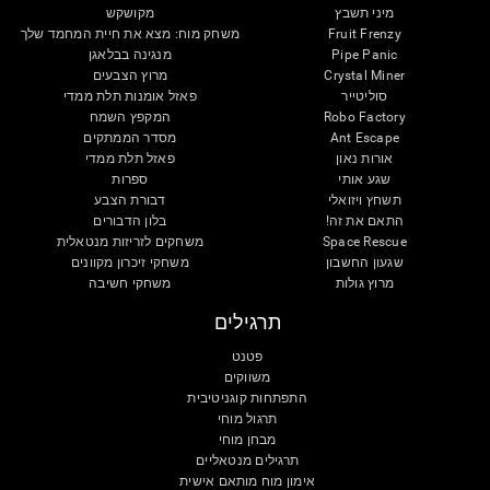
מיני תשבץ
מקושקש
Fruit Frenzy
משחק מוח: מצא את חיית המחמד שלך
Pipe Panic
מנגינה בבלאגן
Crystal Miner
מרוץ הצבעים
סוליטייר
פאזל אומנות תלת ממדי
Robo Factory
המקפץ השמח
Ant Escape
מסדר הממתקים
אורות נאון
פאזל תלת ממדי
שגע אותי
ספרות
תשחץ ויזואלי
דבורת הצבע
התאם את זה!
בלון הדבורים
Space Rescue
משחקים לזריזות מנטאלית
שגעון החשבון
משחקי זיכרון מקוונים
מרוץ גולות
משחקי חשיבה
תרגילים
פטנט
משווקים
התפתחות קוגניטיבית
תרגול מוחי
מבחן מוחי
תרגילים מנטאליים
אימון מוח מותאם אישית