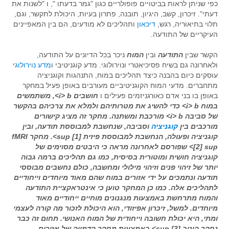
כפי שניתן לראות בביטויים פופולריים כגון "גמר בדעתו ", ו "לשנות את
דעתי". זיכרון, קשב, היגיון, תובנה, פתרון בעיות, היכולת לתקשר, וגם,
תלוי בתיאוריה, רגש,
דיכאון
ותהליכים לא מודעים, הם בין המאפיינים
העיקריים של התודעה.
הקשר שבין
התודעה
ובין
המוח
ניכר בכל הדיונים על התודעה,
ולאחרונה גם בשיח פסיכיאטרי ונוירולוגי. מדע קוגניטיבי ו
מדע נוירולוגי
עוסקים כיום בהבנה כיצד תהליכים במוח, התנהגות וקוגניציה
מתחברים. מדעי המוח הקוגניטיביים מעורבים באופן פעיל במחקר
באופן בו בני אדם כאורגניזמים פעילים ו
חושבים i> b>, משתמשים
במוח i> b> כדי להשיג את מטרותיהם ולמלא את צרכיהם בהקשר
של
סביבה i> b> מורכבת ומשתנה. מחקר זה מציג קישורים
מורכבים בין
קוגניציה
וסביבה, שנחשבת למבוססת תודעה, ובין
קוגניציה ופעולה, הנחשבת למבוססת פיזית [1] sup>. מחקר fMRI
[2] sup> שפורסם לאחרונה מראה כי היבטים מסוימים של
קוגניציה חושית ומוטורית בסיסית, כמו גם תהליכים ברמה גבוה
יותר של זיהוי פנים וזיהוי מילולי ומחשבה, כולם נחשבים מבוססי
תודעה ונתמכים על ידי אזורים במוח שהם מאוד מיוחדים וייחודיים
לתהליכים אלה. כמו כן המחקר טוען כי אינטראקציית התודעה
והמוח מתרחשת באמצעות מנגנונים מוחיים ייחודיים מאוד
מיוחדים. למשל, זיכרון אפיזודי, הוא היכולת לזכור מה קורה לעצמי
ומתי, היא יכולת חשובה וייחודית של המוח האנושי. תחום זה כבר
נחקר היטב [3] sup> באמצעות מחקר הדמייה של אזורים