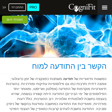
PRO
התחברתי
עברי
הצטרף היום
הקשר בין התודעה למוח
המשגות ותיאוריות של
תודעה
משתנות כפונקציה של זמן כרונולוגי,
אמונה דתית ותרבות כמו גם פילוסופיות עתיקות ומודרניות. בהערכות
תיאורטיות מוקדמות של התודעה (אפלטון ואריסטו, ומאוחר יותר
הפילוסופים של ימי הביניים) התודעה היתה קשורה בנשמה, שהיא
בעצמה נחשבת לאלמותית ואלוהית. רוב ההערכות, כולל דעות
מודרניות, מאפיינות את התודעה כמחשבה ומודעות בהקשר של ניסיון
וסביבה. התודעה נחשבת לעתים קרובות כמאפיין של העצמי הפרטי