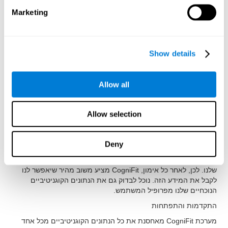
הם אוטומטיים. בדרך זו, נצטרך רק לדאוג לאימונים ולא נבזבז זמן
Marketing
בתהליכים לא נוחים של הכנה או איסוף נתונים. השימוש ב- CogniFit
אינו מצריך היכרות עם מדעי המוח או יכולת טכנולוגית.
אטרקטיבי במיוחד
Show details
העיצוב האטרקטיבי של CogniFit מעודד מוטיבציה. מוטיבציה היא
גורם חשוב מאוד, מכיוון שהיא מסייעת לשמור על ההתערבות לאורך
זמן, שהיא המפתח להשגת יעדי האימון.
Allow all
פורמט אינטראקטיבי וחזותי
קוגניפיט מציג את הוראות פעילויות האימונים שלו להבנת הנקרא
Allow selection
בצורה מאוד אינטראקטיבית. זה מאפשר את הכרת והבנת הפעילות
ועוזרת לנו להכיר אותה טוב יותר.
Deny
דוח תוצאות מלא
חשוב שנדע איך אנו מתקדמים אם אנו רוצים לשפר את הביצועים
שלנו. לכן, לאחר כל אימון, CogniFit מציע משוב מהיר שיאפשר לנו
לקבל את המידע הזה. נוכל לבדוק גם את הנתונים הקוגניטיביים
הנוכחיים שלנו מפרופיל המשתמש.
התקדמות והתפתחות
מערכת CogniFit מאחסנת את כל הנתונים הקוגניטיביים מכל אחד