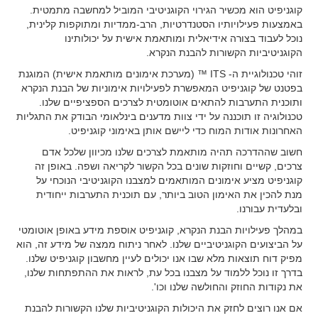
קוגניפיט הוא מכשיר הגירוי הקוגניטיבי המוביל למחשבה מתמטית.
באמצעות פעילויותיו הסטנדרטיות, הרב-ממדיות ומתוקפות קלינית,
נוכל לעבוד בצורה אידיאלית ומותאמת אישית על יכולותינו
הקוגניטיביות הקשורות להבנת הנקרא.
זוהי טכנולוגיית ה- ITS ™ (מערכת אימונים מותאמת אישית) המוגנת
בפטנט של קוגניפיט המאפשרת לפעילויות אימוניות של הבנת הנקרא
ותוכנית התערבות להתאים אוטומטית לצרכים הספציפיים שלנו.
טכנולוגיה זו תוכננה על ידי צוות מדענים בינלאומי הבודק את התגליות
האחרונות אודות המוח כדי ליישם אותן באימוני קוגניפיט.
חשוב שההדרכה תהיה מותאמת לצרכים שלנו מכיוון שלכל אדם
צרכים, קשיים וחוזקות שונים בכל הקשור לקריאה ושפה. באופן זה
קוגניפיט מציע אימונים המותאמים למצבנו הקוגניטיבי הנוכחי על
מנת להכין את האימון הטוב ביותר, עם תוכנית התערבות ייחודית
ובלעדית עבורנו.
במהלך פעילויות הבנת הנקרא, קוגניפיט אוספת מידע באופן אוטומטי
על הביצועים הקוגניטיביים שלנו. לאחר ניתוח ממצה של מידע זה, הוא
מפיק דוח תוצאות מלא שבו אנו יכולים לעיין מחשבון קוגניפיט שלנו.
בדרך זו נוכל ללמוד על מצבנו בכל עת, לראות את ההתפתחות שלנו,
את נקודות החוזק והחולשה שלנו וכו'.
אם אנו רוצים לחזק את היכולות הקוגניטיביות שלנו הקשורות להבנת