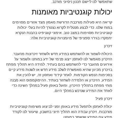
שתאפשר לנו ליישם תכנון ניסיוני מורכב.
יכולות קוגנטיביות מאומנות
קריאה היא פעילות מורכבת הדורשת מאמץ מצד אזורים מסוימים
במוח שלנו. כדי לבצע מנטלית לקרוא נצטרך להיות בעלי יכולות
קוגניטיביות מסוימות במצב טוב. אימוני קוגניפיט בהבנת הנקרא
יתמקדו בגירוי ספציפי של מיומנויות קוגניטיביות אלה:
זיכרון
היכולת לשמור או להשתמש במידע חדש ולשחזר זיכרונות מהעבר.
הזיכרון מאפשר לנו לאחסן ייצוג פנימי של ידע במוחנו ולשמור על
אירועים מהעבר כדי להשתמש בהם בעתיד. למידה היא תהליך מפתח
בזיכרון מכיוון שהיא מאפשרת לשלב מידע חדש או לשנות מידע קיים
בסכימות הנפש הקודמות. לאחר קידוד ואחסון זה, יש להכין את
המידע, הזיכרון או הלמידה לשחזור בעתיד. ההיפוקמפוס הוא מבנה
מוחי מפתח בתהליך הזיכרון, ופועל באופן פעיל במהלך השינה כדי
לאחד את המידע שנרכש במהלך היום.
זיכרון פעיל
יכולת לאחסן ולתפעל מידע באופן זמני לביצוע משימות קוגניטיביות
מורכבות. זיכרון עבודה הוא תהליך חיוני בחשבון, שיעזור לנו לקודד
מידע עם המידע שנשמר במוחנו.