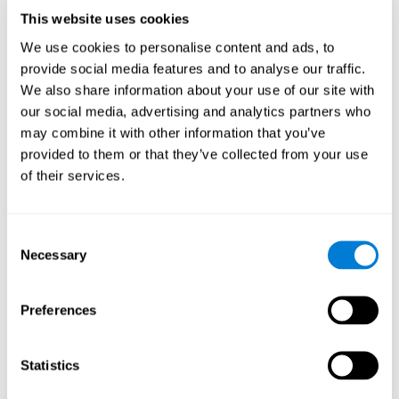
העוסקים בהבנת הנקרא. זה אפשרי הודות לנוירופלסטיות (גמישות
This website uses cookies
המח).
We use cookies to personalise content and ads, to
נוירופלסטיות (גמישות המח), או פלסטיות עצבית, מתייחס ליכולתו
של המוח שלנו לשנות ולייעל את הקשרים העצביים שלו על מנת
provide social media features and to analyse our traffic.
להסתגל לגירוי שהוא מקבל ולתת מענה טוב יותר בפחות מאמץ.
We also share information about your use of our site with
כאשר הגירוי שהמוח שלנו מקבל מכוון לחיזוק היכולות הקוגניטיביות
our social media, advertising and analytics partners who
הקשורות להבנת הנקרא, התהליכים המעורבים בחשבון מתעצמים.
may combine it with other information that you’ve
מסיבה זו, חשוב לעורר את מוחנו בצורה מתאימה, מכיוון שהוא
provided to them or that they’ve collected from your use
מאפשר לנו לשפר את היכולות הקוגניטיביות שלנו הנחוצות להבנת
הנקרא טובה.
of their services.
אימוני הבנת הנקרא של קוגניפיט מאפשרים לגרות יכולות קוגניטיביות
אלה בצורה קפדנית ושיטתית, במטרה לקדם הבנת הנקרא.
Consent
יתרונות
Necessary
Selection
כאשר אנו מחליטים לחזק את היכולות הקוגניטיביות שלנו, אנו רוצים
לעשות זאת בצורה הטובה ביותר. זו הסיבה שחשוב לבחור בכלי טוב
Preferences
שמתאים לצרכים שלנו. לכלי הגירוי הקוגניטיבי של CogniFit יש מספר
יתרונות:
Statistics
קל לשימוש
השימוש ב- CogniFit הוא מאוד נוח ופשוט, מכיוון שרוב התהליכים