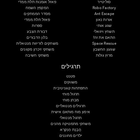
סוליטייר
פאזל אומנות תלת ממדי
Robo Factory
המקפץ השמח
Ant Escape
מסדר הממתקים
אורות נאון
פאזל תלת ממדי
שגע אותי
ספרות
תשחץ ויזואלי
דבורת הצבע
התאם את זה!
בלון הדבורים
Space Rescue
משחקים לזריזות מנטאלית
שגעון החשבון
משחקי זיכרון מקוונים
מרוץ גולות
משחקי חשיבה
תרגילים
פטנט
משווקים
התפתחות קוגניטיבית
תרגול מוחי
מבחן מוחי
תרגילים מנטאליים
אימון מוח מותאם אישית
תרגול מנטאלי
משחקי מתמטיקה מהנים
הֲבָנַת הָנִקרָא
ילדים מחוננים