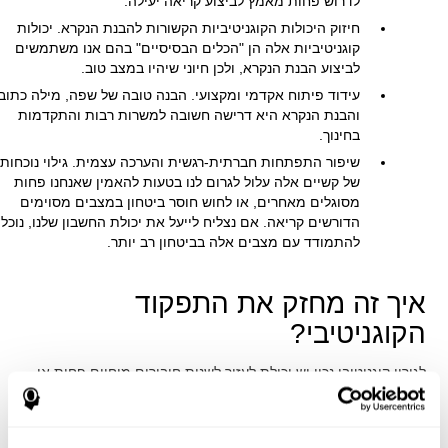
לדרוש פחות מאמץ לביצוע קריאה יעילה.
חיזוק היכולות הקוגניטיביות הקשורות להבנת הנקרא. יכולות
קוגניטיביות אלה הן "הכלים הבסיסיים" בהם אנו משתמשים
לביצוע הבנת הנקרא, ולכן חיוני שיהיו במצב טוב.
עידוד פיתוח אקדמי ומקצועי. הבנה טובה של שפה, מילה כתוב
והבנת הנקרא היא דרישה חשובה למשרות רבות והתקדמות
בחינוך.
שיפור התפתחות חברתית-רגשית והערכה עצמית. גילוי נוכחות
של קשיים אלה עלול לגרום לנו בטעות להאמין שאנחנו פחות
מסוגלים מאחרים, או לחוש חוסר ביטחון במצבים מסוימים
הדורשים קריאה. אם נצליח לייעל את יכולת החשבון שלנו, נוכל
להתמודד עם מצבים אלה בביטחון רב יותר.
איך זה מחזק את התפקוד
הקוגניטיבי?
לגירוי קוגניטיבי נכון יש יכולת לעזור לשנות חיבורים מוחיים פחות או
יותר ספציפיים כך שהמוח שלנו יסתגל טוב יותר לדרישות המוצגות על
ידי פעילויות גירוי קוגניטיבי. כך, באמצעות פעילויות מתאימות ניתן
לחזק את היכולות הקוגניטיביות שהכי מעניינות אותנו, כמו למשל