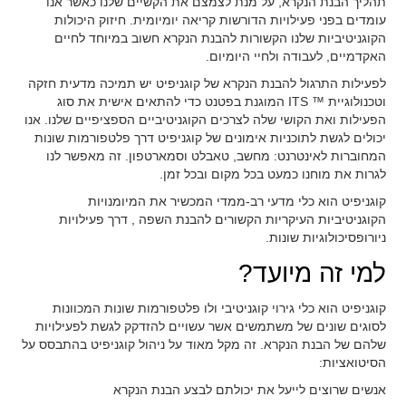
תהליך הבנת הנקרא, על מנת לצמצם את הקשיים שלנו כאשר אנו
עומדים בפני פעילויות הדורשות קריאה יומיומית. חיזוק היכולות
הקוגניטיביות שלנו הקשורות להבנת הנקרא חשוב במיוחד לחיים
האקדמיים, לעבודה ולחיי היומיום.
לפעילות התרגול להבנת הנקרא של קוגניפיט יש תמיכה מדעית חזקה
וטכנולוגיית ™ ITS המוגנת בפטנט כדי להתאים אישית את סוג
הפעילות ואת הקושי שלה לצרכים הקוגניטיביים הספציפיים שלנו. אנו
יכולים לגשת לתוכניות אימונים של קוגניפיט דרך פלטפורמות שונות
המחוברות לאינטרנט: מחשב, טאבלט וסמארטפון. זה מאפשר לנו
לגרות את מוחנו כמעט בכל מקום ובכל זמן.
קוגניפיט הוא כלי מדעי רב-ממדי המכשיר את המיומנויות
הקוגניטיביות העיקריות הקשורים להבנת השפה , דרך פעילויות
ניורופסיכולוגיות שונות.
למי זה מיועד?
קוגניפיט הוא כלי גירוי קוגניטיבי ולו פלטפורמות שונות המכוונות
לסוגים שונים של משתמשים אשר עשויים להזדקק לגשת לפעילויות
שלהם של הבנת הנקרא. זה מקל מאוד על ניהול קוגניפיט בהתבסס על
הסיטואציות:
אנשים שרוצים לייעל את יכולתם לבצע הבנת הנקרא