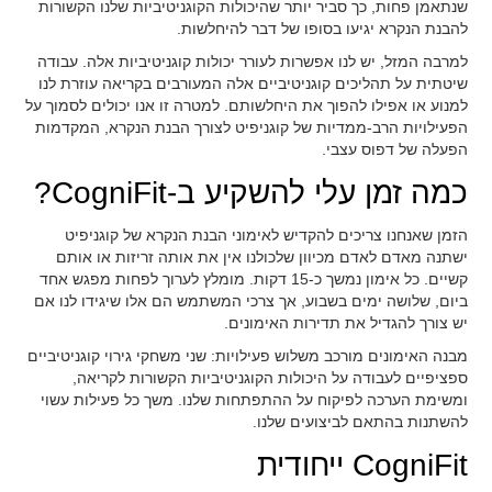
שנתאמן פחות, כך סביר יותר שהיכולות הקוגניטיביות שלנו הקשורות
להבנת הנקרא יגיעו בסופו של דבר להיחלשות.
למרבה המזל, יש לנו אפשרות לעורר יכולות קוגניטיביות אלה. עבודה
שיטתית על תהליכים קוגניטיביים אלה המעורבים בקריאה עוזרת לנו
למנוע או אפילו להפוך את היחלשותם. למטרה זו אנו יכולים לסמוך על
הפעילויות הרב-ממדיות של קוגניפיט לצורך הבנת הנקרא, המקדמות
הפעלה של דפוס עצבי.
כמה זמן עלי להשקיע ב-CogniFit?
הזמן שאנחנו צריכים להקדיש לאימוני הבנת הנקרא של קוגניפיט
ישתנה מאדם לאדם מכיוון שלכולנו אין את אותה זריזות או אותם
קשיים. כל אימון נמשך כ-15 דקות. מומלץ לערוך לפחות מפגש אחד
ביום, שלושה ימים בשבוע, אך צרכי המשתמש הם אלו שיגידו לנו אם
יש צורך להגדיל את תדירות האימונים.
מבנה האימונים מורכב משלוש פעילויות: שני משחקי גירוי קוגניטיביים
ספציפיים לעבודה על היכולות הקוגניטיביות הקשורות לקריאה,
ומשימת הערכה לפיקוח על ההתפתחות שלנו. משך כל פעילות עשוי
להשתנות בהתאם לביצועים שלנו.
CogniFit ייחודית