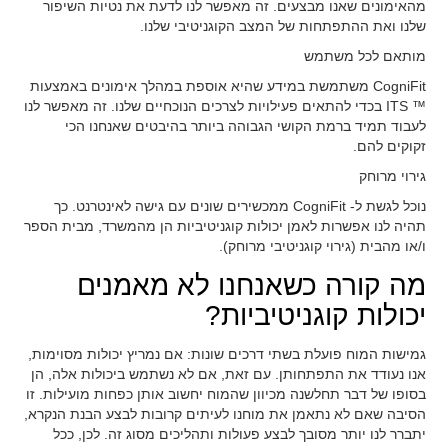
מהאימונים שאנו מבצעים. זה מאפשר לנו לדעת את נטיות השיפור
שלנו ואת ההתפתחות של המצב הקוגניטיבי שלנו.
מותאם לכל משתמש
CogniFit משתמשת במידע שהיא אוספת במהלך אימונים באמצעות
™ ITS בכדי להתאים פעילויות לצרכים הנוכחיים שלנו. זה מאפשר לנו
לעבוד תמיד ברמת הקושי הגבוהה ביותר בהיבטים שאנחנו הכי
זקוקים להם.
גירוי מרוחק
נוכל לגשת ל- CogniFit ממכשירים שונים עם גישה לאינטרנט. כך
תהיה לנו אפשרות לאמן יכולות קוגניטיביות הן מהמשרד, מבית הספר
ו/או מהבית (גירוי קוגניטיבי מרוחק).
מה קורה כשאנחנו לא מאמנים
יכולות קוגניטיביות?
גמישות המוח פועלת בשתי דרכים שונות: אם נמריץ יכולות מסוימות,
אנו נעודד את התפתחותן. עם זאת, אם לא נשתמש ביכולות אלה, הן
בסופו של דבר תחלשנה מכיוון שהמוח יחשוב אותן כפחות מועילות. זו
הסיבה שאם לא נתאמן את מוחנו לעיתים קרובות לבצע הבנת הנקרא,
יתברר לנו יותר מסובך לבצע פעולות ותהליכים מסוג זה. לכן, ככל