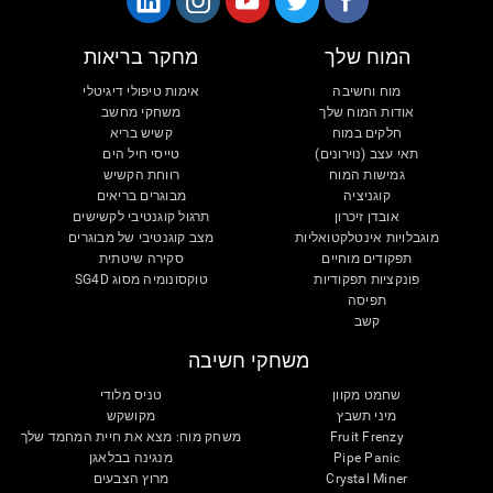
המוח שלך
מחקר בריאות
מוח וחשיבה
אימות טיפולי דיגיטלי
אודות המוח שלך
משחקי מחשב
חלקים במוח
קשיש בריא
תאי עצב (נוירונים)
טייסי חיל הים
גמישות המוח
רווחת הקשיש
קוגניציה
מבוגרים בריאים
אובדן זיכרון
תרגול קוגנטיבי לקשישים
מוגבלויות אינטלקטואליות
מצב קוגנטיבי של מבוגרים
תפקודים מוחיים
סקירה שיטתית
פונקציות תפקודיות
טוקסונומיה מסוג SG4D
תפיסה
קשב
משחקי חשיבה
שחמט מקוון
טניס מלודי
מיני תשבץ
מקושקש
Fruit Frenzy
משחק מוח: מצא את חיית המחמד שלך
Pipe Panic
מנגינה בבלאגן
Crystal Miner
מרוץ הצבעים