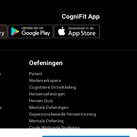
CogniFit App
Oefeningen
s
Patent
Wederverkopers
Cognitieve Ontwikkeling
Hersenoefeningen
Hersen Quiz
s
Mentale Oefeningen
Gepersonaliseerde Hersentraining
g
Mentale Oefening
Coole Wiskunde Spelletjes
er
Begrijpend Lezen