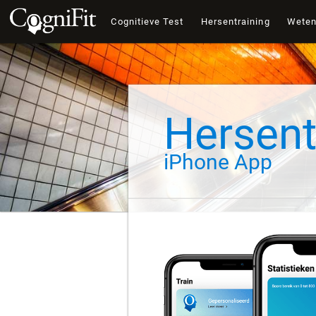
Cognitieve Test
Hersentraining
Wete
Hersent
iPhone App