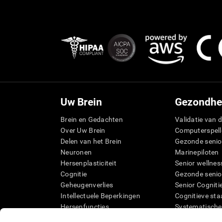
Uw Brein
Gezondhe
Brein en Gedachten
Validatie van d
Over Uw Brein
Computerspell
Delen van het Brein
Gezonde senio
Neuronen
Marinepiloten
Hersenplasticiteit
Senior wellnes
Cognitie
Gezonde senio
Geheugenverlies
Senior Cogniti
Intellectuele Beperkingen
Cognitieve sta
Hersenfuncties
Systematische
Uitvoerende functies
SG4D taxonom