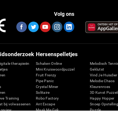
Volg ons
idsonderzoek
Hersenspelletjes
igitale therapieën
Schaken Online
Melodisch Tenni
etjes
Mini Kruiswoordpuzzel
Geklutst
ren
Fruit Frenzy
Vind Je Huisdier
Pipe Panic
Melodie Chaos
s
Crystal Miner
Kleurenroes
ren
Solitaire
3D Kunst Puzzel
eve Training
Robo Factory
Happy Hopper
at bij volwassenen
Ant Escape
Snoep Opstellin
 review
Maak Me Gek
Puzzle
ie
Visuele Kruiswoordpuzzel
Pinguïn Verkenn