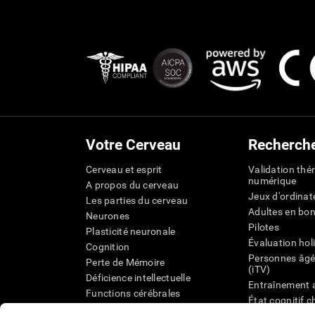
Votre Cerveau
Recherch
Cerveau et esprit
Validation thé
numérique
A propos du cerveau
Jeux d'ordinat
Les parties du cerveau
Adultes en bo
Neurones
Pilotes
Plasticité neuronale
Évaluation hol
Cognition
Personnes âgé
Perte de Mémoire
(iTV)
Déficience intellectuelle
Entraînement 
Functions cérébrales
État cognitif 
Perception
âgées