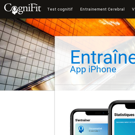
Test cognitif
Entrainement Cerebral
V
Entraîn
App iPhone