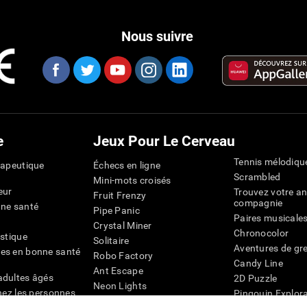
Nous suivre
e
Jeux Pour Le Cerveau
Tennis mélodiqu
rapeutique
Échecs en ligne
Scrambled
Mini-mots croisés
eur
Trouvez votre an
Fruit Frenzy
compagnie
nne santé
Pipe Panic
Paires musicale
Crystal Miner
Chronocolor
istique
Solitaire
Aventures de gre
es en bonne santé
Robo Factory
Candy Line
Ant Escape
adultes âgés
2D Puzzle
Neon Lights
chez les personnes
Pingouin Explor
Rends moi fou