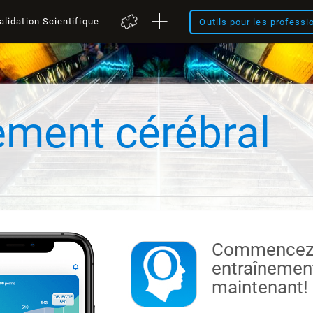
alidation Scientifique
Outils pour les professi
ement cérébral
Commencez 
entraînement
maintenant!