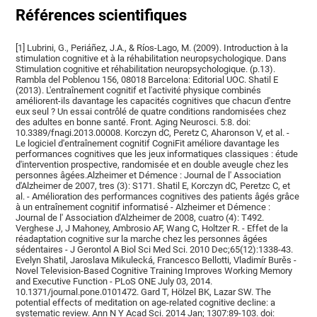
Références scientifiques
[1] Lubrini, G., Periáñez, J.A., & Ríos-Lago, M. (2009). Introduction à la
stimulation cognitive et à la réhabilitation neuropsychologique. Dans
Stimulation cognitive et réhabilitation neuropsychologique. (p.13).
Rambla del Poblenou 156, 08018 Barcelona: Editorial UOC. Shatil E
(2013). L'entraînement cognitif et l'activité physique combinés
améliorent-ils davantage les capacités cognitives que chacun d'entre
eux seul ? Un essai contrôlé de quatre conditions randomisées chez
des adultes en bonne santé. Front. Aging Neurosci. 5:8. doi:
10.3389/fnagi.2013.00008. Korczyn dC, Peretz C, Aharonson V, et al. -
Le logiciel d'entraînement cognitif CogniFit améliore davantage les
performances cognitives que les jeux informatiques classiques : étude
d'intervention prospective, randomisée et en double aveugle chez les
personnes âgées.Alzheimer et Démence : Journal de l' Association
d'Alzheimer de 2007, tres (3): S171. Shatil E, Korczyn dC, Peretzc C, et
al. - Amélioration des performances cognitives des patients âgés grâce
à un entraînement cognitif informatisé - Alzheimer et Démence :
Journal de l' Association d'Alzheimer de 2008, cuatro (4): T492.
Verghese J, J Mahoney, Ambrosio AF, Wang C, Holtzer R. - Effet de la
réadaptation cognitive sur la marche chez les personnes âgées
sédentaires - J Gerontol A Biol Sci Med Sci. 2010 Dec;65(12):1338-43.
Evelyn Shatil, Jaroslava Mikulecká, Francesco Bellotti, Vladimír Burěs -
Novel Television-Based Cognitive Training Improves Working Memory
and Executive Function - PLoS ONE July 03, 2014.
10.1371/journal.pone.0101472. Gard T, Hölzel BK, Lazar SW. The
potential effects of meditation on age-related cognitive decline: a
systematic review. Ann N Y Acad Sci. 2014 Jan; 1307:89-103. doi: