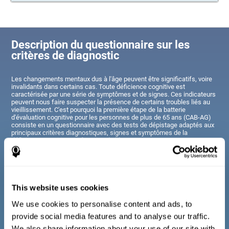
Description du questionnaire sur les
critères de diagnostic
Les changements mentaux dus à l'âge peuvent être significatifs, voire
invalidants dans certains cas. Toute déficience cognitive est
caractérisée par une série de symptômes et de signes. Ces indicateurs
peuvent nous faire suspecter la présence de certains troubles liés au
vieillissement. C'est pourquoi la première étape de la batterie
d'évaluation cognitive pour les personnes de plus de 65 ans (CAB-AG)
consiste en un questionnaire avec des tests de dépistage adaptés aux
principaux critères diagnostiques, signes et symptômes de la
déficience cognitive, en fonction de l'âge.
Les questions présentées ici sont similaires à celles que l'on peut
trouver dans un entretien général, mais elles ont été simplifiées de
manière à pouvoir être comprises et répondues par tout un chacun..
This website uses cookies
Critères de diagnostic chez les adultes et les
We use cookies to personalise content and ads, to
personnes âgées
provide social media features and to analyse our traffic.
We also share information about your use of our site with