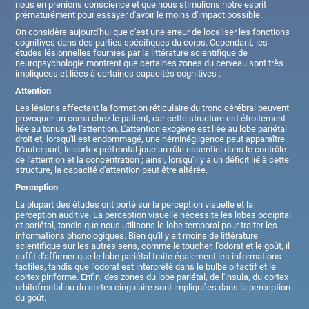
nous en prenions conscience et que nous stimulions notre esprit
prématurément pour essayer d'avoir le moins d'impact possible.
On considère aujourd'hui que c'est une erreur de localiser les fonctions
cognitives dans des parties spécifiques du corps. Cependant, les
études lésionnelles fournies par la littérature scientifique de
neuropsychologie montrent que certaines zones du cerveau sont très
impliquées et liées à certaines capacités cognitives :
Attention
Les lésions affectant la formation réticulaire du tronc cérébral peuvent
provoquer un coma chez le patient, car cette structure est étroitement
liée au tonus de l'attention. L'attention exogène est liée au lobe pariétal
droit et, lorsqu'il est endommagé, une héminégligence peut apparaître.
D'autre part, le cortex préfrontal joue un rôle essentiel dans le contrôle
de l'attention et la concentration ; ainsi, lorsqu'il y a un déficit lié à cette
structure, la capacité d'attention peut être altérée.
Perception
La plupart des études ont porté sur la perception visuelle et la
perception auditive. La perception visuelle nécessite les lobes occipital
et pariétal, tandis que nous utilisons le lobe temporal pour traiter les
informations phonologiques. Bien qu'il y ait moins de littérature
scientifique sur les autres sens, comme le toucher, l'odorat et le goût, il
suffit d'affirmer que le lobe pariétal traite également les informations
tactiles, tandis que l'odorat est interprété dans le bulbe olfactif et le
cortex piriforme. Enfin, des zones du lobe pariétal, de l'insula, du cortex
orbitofrontal ou du cortex cingulaire sont impliquées dans la perception
du goût.