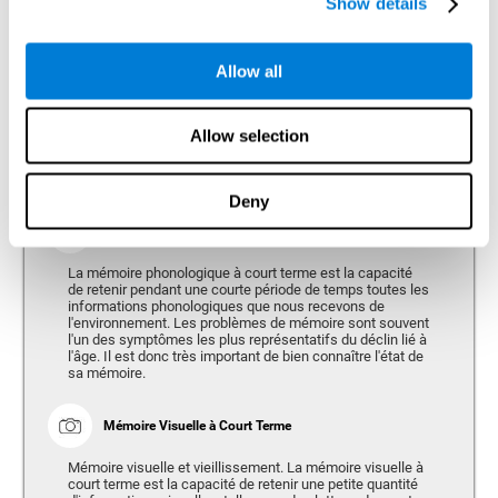
Show details
personnes de plus de 65 ans (CAB-AG) consacre une grande
importance à la mesure des compétences suivantes:
Allow all
Mémoire
Capacité de retenir ou manipuler de nouvelles informations et de
Allow selection
récupérer les souvenirs du passé.
Deny
Mémoire Phonologique à Court-terme
La mémoire phonologique à court terme est la capacité
de retenir pendant une courte période de temps toutes les
informations phonologiques que nous recevons de
l'environnement. Les problèmes de mémoire sont souvent
l'un des symptômes les plus représentatifs du déclin lié à
l'âge. Il est donc très important de bien connaître l'état de
sa mémoire.
Mémoire Visuelle à Court Terme
Mémoire visuelle et vieillissement. La mémoire visuelle à
court terme est la capacité de retenir une petite quantité