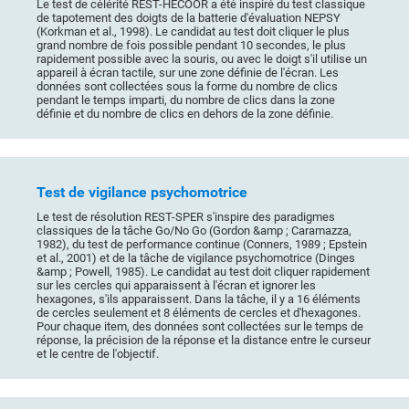
Le test de célérité REST-HECOOR a été inspiré du test classique
de tapotement des doigts de la batterie d'évaluation NEPSY
(Korkman et al., 1998). Le candidat au test doit cliquer le plus
grand nombre de fois possible pendant 10 secondes, le plus
rapidement possible avec la souris, ou avec le doigt s'il utilise un
appareil à écran tactile, sur une zone définie de l'écran. Les
données sont collectées sous la forme du nombre de clics
pendant le temps imparti, du nombre de clics dans la zone
définie et du nombre de clics en dehors de la zone définie.
Test de vigilance psychomotrice
Le test de résolution REST-SPER s'inspire des paradigmes
classiques de la tâche Go/No Go (Gordon &amp ; Caramazza,
1982), du test de performance continue (Conners, 1989 ; Epstein
et al., 2001) et de la tâche de vigilance psychomotrice (Dinges
&amp ; Powell, 1985). Le candidat au test doit cliquer rapidement
sur les cercles qui apparaissent à l'écran et ignorer les
hexagones, s'ils apparaissent. Dans la tâche, il y a 16 éléments
de cercles seulement et 8 éléments de cercles et d'hexagones.
Pour chaque item, des données sont collectées sur le temps de
réponse, la précision de la réponse et la distance entre le curseur
et le centre de l'objectif.