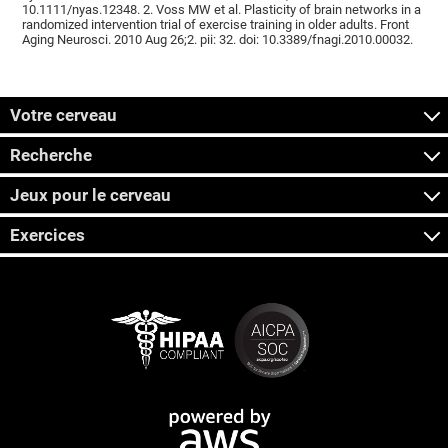
10.1111/nyas.12348. 2. Voss MW et al. Plasticity of brain networks in a
randomized intervention trial of exercise training in older adults. Front
Aging Neurosci. 2010 Aug 26;2. pii: 32. doi: 10.3389/fnagi.2010.00032.
Votre cerveau
Recherche
Jeux pour le cerveau
Exercices