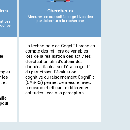
tres
Chercheurs
Mesurer les capacités cognitives des
participants à la recherche
itives
roches
La technologie de CogniFit prend en
compte des milliers de variables
de
lors de la réalisation des activités
d'évaluation afin d'obtenir des
données fiables sur l'état cognitif
mplet
du participant. L'évaluation
r les
cognitive du raisonnement CogniFit
t et
(CAB-RS) permet de mesurer avec
précision et efficacité différentes
aptitudes liées à la perception.
ille
 pour