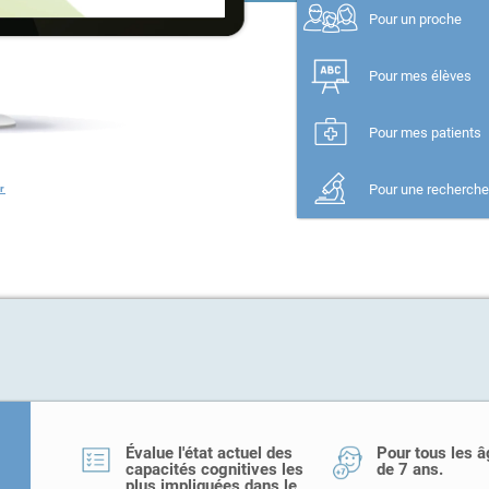
Pour un proche
Pour mes élèves
Pour mes patients
Pour une recherch
r
Évalue l'état actuel des
Pour tous les â
capacités cognitives les
de 7 ans.
plus impliquées dans le