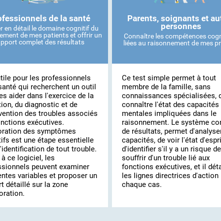
ofessionnels de la santé
Parents, soignants et au
personnes
r en détail le domaine cognitif du
ement de mes patients et offrir un
Connaître les compétences cogn
apport complet des résultats
liées au raisonnement de mes p
tile pour les professionnels
Ce test simple permet à tout
santé qui recherchent un outil
membre de la famille, sans
es aider dans l'exercice de la
connaissances spécialisées, 
ion, du diagnostic et de
connaître l'état des capacités
rvention des troubles associés
mentales impliquées dans le
onctions exécutives.
raisonnement. Le système co
loration des symptômes
de résultats, permet d'analyse
ifs est une étape essentielle
capacités, de voir l'état d'espri
'identification de tout trouble.
d'identifier s'il y a un risque de
à ce logiciel, les
souffrir d'un trouble lié aux
ssionnels peuvent examiner
fonctions exécutives, et il déta
entes variables et proposer un
les lignes directrices d'action
t détaillé sur la zone
chaque cas.
oration.