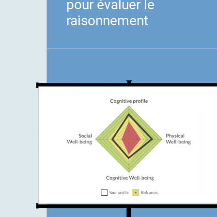
pour évaluer le
raisonnement