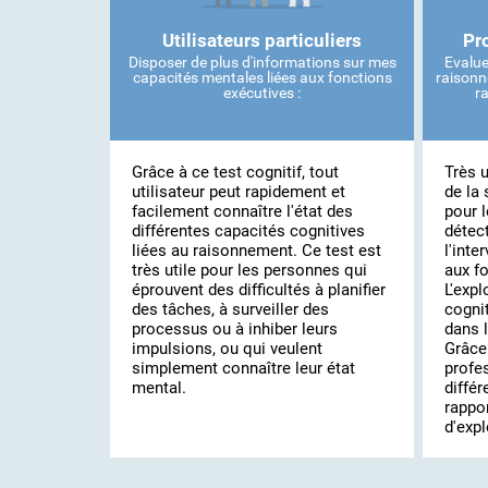
Utilisateurs particuliers
Pr
Disposer de plus d'informations sur mes
Evalue
capacités mentales liées aux fonctions
raisonn
exécutives :
r
Grâce à ce test cognitif, tout
Très u
utilisateur peut rapidement et
de la 
facilement connaître l'état des
pour l
différentes capacités cognitives
détect
liées au raisonnement. Ce test est
l'inte
très utile pour les personnes qui
aux f
éprouvent des difficultés à planifier
L'exp
des tâches, à surveiller des
cognit
processus ou à inhiber leurs
dans l
impulsions, ou qui veulent
Grâce 
simplement connaître leur état
profe
mental.
différ
rappor
d'expl