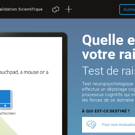
alidation Scientifique
Outil
Quelle e
votre r
Test de r
Test neuropsychologique en
effectue un dépistage cog
processus cognitifs qui in
les forces de ce domaine 
À QUI EST-CE DESTINÉ ?
Pour mon évaluatio