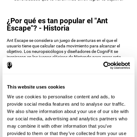
¿Por qué es tan popular el "Ant
Escape"? - Historia
Ant Escape se considera un juego de aventuras en el que el
usuario tiene que calcular cada movimiento para alcanzar el
objetivo. Los neuropsicólogos y diseñadores de CogniFit se
inspiraron en los juegos clásicos de Nintendo para crear este
juego. El usuario tiene que pensar de manera diferente y calcular
cada movimiento lo más rápido posible para llegar al hormiguero.
Prepárate para probar uno de los juegos más divertidos de
CogniFit, lleno de obstáculos y desafíos.
This website uses cookies
¿Cómo mejora el juego mental "Ant
Escape" mis habilidades cognitivas?
We use cookies to personalise content and ads, to
provide social media features and to analyse our traffic.
Jugar a Ant Escape estimula un patrón de activación neural
We also share information about your use of our site with
específico. Repetir y entrenar de manera consistente este patrón,
our social media, advertising and analytics partners who
puede ayudar a crear nuevas sinapsis, y a que los circuitos
neuronales se reorganicen y recuperen funciones cognitivas
may combine it with other information that you’ve
debilitadas o dañadas.
provided to them or that they’ve collected from your use