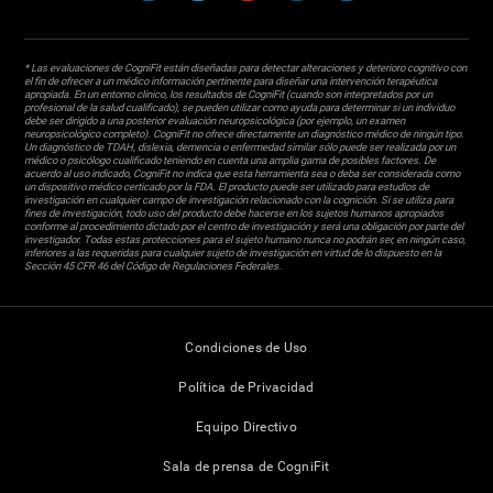
* Las evaluaciones de CogniFit están diseñadas para detectar alteraciones y deterioro cognitivo con
el fin de ofrecer a un médico información pertinente para diseñar una intervención terapéutica
apropiada. En un entorno clínico, los resultados de CogniFit (cuando son interpretados por un
profesional de la salud cualificado), se pueden utilizar como ayuda para determinar si un individuo
debe ser dirigido a una posterior evaluación neuropsicológica (por ejemplo, un examen
neuropsicológico completo). CogniFit no ofrece directamente un diagnóstico médico de ningún tipo.
Un diagnóstico de TDAH, dislexia, demencia o enfermedad similar sólo puede ser realizada por un
médico o psicólogo cualificado teniendo en cuenta una amplia gama de posibles factores. De
acuerdo al uso indicado, CogniFit no indica que esta herramienta sea o deba ser considerada como
un dispositivo médico certicado por la FDA. El producto puede ser utilizado para estudios de
investigación en cualquier campo de investigación relacionado con la cognición. Si se utiliza para
fines de investigación, todo uso del producto debe hacerse en los sujetos humanos apropiados
conforme al procedimiento dictado por el centro de investigación y será una obligación por parte del
investigador. Todas estas protecciones para el sujeto humano nunca no podrán ser, en ningún caso,
inferiores a las requeridas para cualquier sujeto de investigación en virtud de lo dispuesto en la
Sección 45 CFR 46 del Código de Regulaciones Federales.
Condiciones de Uso
Política de Privacidad
Equipo Directivo
Sala de prensa de CogniFit