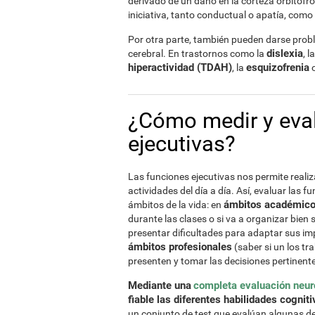
derivado de un daño en la corteza orbitofron
iniciativa, tanto conductual o apatía, com
Por otra parte, también pueden darse probl
dislexia
cerebral. En trastornos como la
, l
hiperactividad (TDAH)
esquizofrenia
, la
o
¿Cómo medir y eval
ejecutivas?
Las funciones ejecutivas nos permite reali
actividades del día a día. Así, evaluar las 
ámbitos académic
ámbitos de la vida: en
durante las clases o si va a organizar bien 
presentar dificultades para adaptar sus im
ámbitos profesionales
(saber si un los tr
presenten y tomar las decisiones pertinen
Mediante una
completa evaluación neur
fiable las diferentes habilidades cognit
un conjunto de test que evalúan algunas d