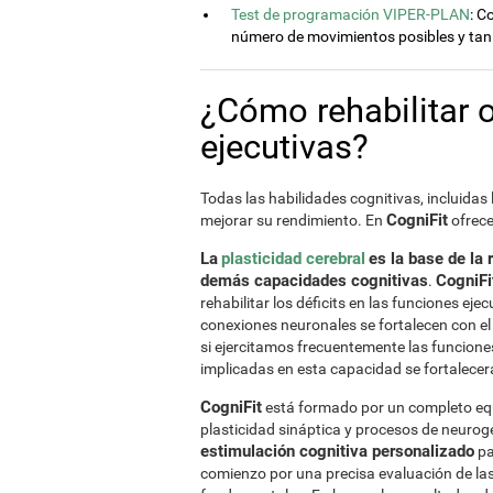
Test de programación VIPER-PLAN
: C
número de movimientos posibles y tan
¿Cómo rehabilitar 
ejecutivas?
Todas las habilidades cognitivas, incluidas
CogniFit
mejorar su rendimiento. En
ofrece
La
plasticidad cerebral
es la base de la 
demás capacidades cognitivas
CogniFi
.
rehabilitar los déficits en las funciones eje
conexiones neuronales se fortalecen con e
si ejercitamos frecuentemente las funciones
implicadas en esta capacidad se fortalecer
CogniFit
está formado por un completo equi
plasticidad sináptica y procesos de neurog
estimulación cognitiva personalizado
pa
comienzo por una precisa evaluación de las