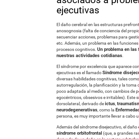
ejecutivas
El daño cerebral en las estructuras prefron
anosognosia (falta de conciencia del propio d
secuenciar acciones, problemas para gestio
etc. Además, un problema en las funciones e
Un problema en las 
procesos cognitivos.
nuestras actividades cotidianas
.
El síndrome por excelencia que aparece co
Síndrome disejec
ejecutivas es el llamado
diversas habilidades cognitivas, tales como la 
autorregulación, la planificación y la tom
poco adaptada al medio, con cambios de pe
egocéntricos, obsesivos e irritables). Este
ictus
traumatis
dorsolateral, derivado de
,
neurodegenerativas
Enfermedad
, como la
persona, es muy importante llevar a cabo u
Además del síndrome disejecutivo, el daño 
síndrome orbitofrontal
(que, a grandes ra