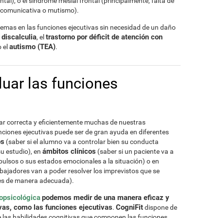
tal), o el síndrome mesial frontal (principalmente, falta de
o comunicativa o mutismo).
emas en las funciones ejecutivas sin necesidad de un daño
discalculia
trastorno por déficit de atención con
a
, el
autismo (TEA)
 el
.
uar las funciones
zar correcta y eficientemente muchas de nuestras
funciones ejecutivas puede ser de gran ayuda en diferentes
os
(saber si el alumno va a controlar bien su conducta
ámbitos clínicos
su estudio), en
(saber si un paciente va a
pulsos o sus estados emocionales a la situación) o en
abajadores van a poder resolver los imprevistos que se
tes de manera adecuada).
opsicológica
podemos medir de una manera eficaz y
ivas, como las funciones ejecutivas
CogniFit
.
dispone de
e las habilidades cognitivas que componen las funciones