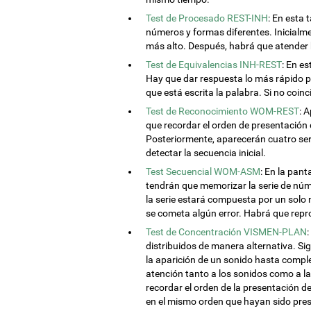
Test de Procesado REST-INH
: En esta 
números y formas diferentes. Inicialme
más alto. Después, habrá que atender
Test de Equivalencias INH-REST
: En e
Hay que dar respuesta lo más rápido po
que está escrita la palabra. Si no coi
Test de Reconocimiento WOM-REST
: 
que recordar el orden de presentación 
Posteriormente, aparecerán cuatro seri
detectar la secuencia inicial.
Test Secuencial WOM-ASM
: En la pan
tendrán que memorizar la serie de núme
la serie estará compuesta por un sol
se cometa algún error. Habrá que repr
Test de Concentración VISMEN-PLAN
distribuidos de manera alternativa. Si
la aparición de un sonido hasta comple
atención tanto a los sonidos como a la
recordar el orden de la presentación d
en el mismo orden que hayan sido pre