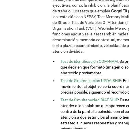
ejecutivas, como: la inhibición, la planificac
CogniFit
de trabajo. Los tests que emplea
los tests clásicos NEPSY, Test Memory Mal
de Stroop, Test de Variables Of Attention
Organisation Task (VOT), Wechsler Memory
funciones ejecutivas, el test también mide 
denominación, memoria contextual, memori
corto plazo, reconocimiento, velocidad de 
atención dividida.
Test de identificación COM-NAM
: Se 
que decir en qué formato (imagen o soni
aparecido previamente.
Test de Sincronización UPDA-SHIF
: En
movimiento. El objetivo sería coordina
precisa posible, siguiendo el recorrido 
Test de Simultaneidad DIAT-SHIF
: Es n
atender a las palabras que aparecen en
centro de la pantalla coincida con el c
atención a dos estímulos al mismo tie
estrategia, nuevas respuestas y maneja
mismo tiempo.