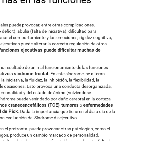
tales puede provocar, entre otras complicaciones,
éficit), abulia (falta de iniciativa), dificultad para
nar el comportamiento y las emociones, rigidez cognitiva,
jecutivas puede alterar la correcta regulación de otros
funciones ejecutivas puede dificultar muchas de
mo resultado de un mal funcionamiento de las funciones
utivo
síndrome frontal
o
. En este síndrome, se alteran
iniciativa, la fluidez, la inhibición, la flexibilidad, la
a de decisiones. Esto provoca una conducta desorganizada,
rsonalidad y del estado de ánimo (volviéndose
 síndrome puede venir dado por daño cerebral en la corteza
mos craneoencefálicos (TCE)
tumores
enfermedades
,
o
 de Pick
. Dada la importancia que tiene en el día a día de la
na evaluación del Síndrome disejecutivo.
en el prefrontal puede provocar otras patologías, como el
sgos, produce un cambio marcado de personalidad,