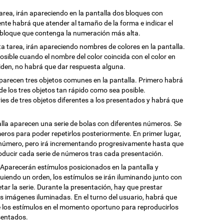
tarea, irán apareciendo en la pantalla dos bloques con
nte habrá que atender al tamaño de la forma e indicar el
 bloque que contenga la numeración más alta.
sta tarea, irán apareciendo nombres de colores en la pantalla.
sible cuando el nombre del color coincida con el color en
nciden, no habrá que dar respuesta alguna.
Aparecen tres objetos comunes en la pantalla. Primero habrá
de los tres objetos tan rápido como sea posible.
es de tres objetos diferentes a los presentados y habrá que
talla aparecen una serie de bolas con diferentes números. Se
ros para poder repetirlos posteriormente. En primer lugar,
o número, pero irá incrementando progresivamente hasta que
oducir cada serie de números tras cada presentación.
: Aparecerán estímulos posicionados en la pantalla y
guiendo un orden, los estímulos se irán iluminando junto con
tar la serie. Durante la presentación, hay que prestar
s imágenes iluminadas. En el turno del usuario, habrá que
e los estímulos en el momento oportuno para reproducirlos
sentados.