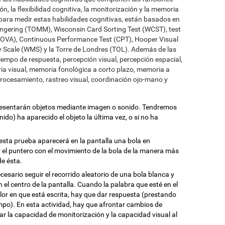
ión, la flexibilidad cognitiva, la monitorización y la memoria
para medir estas habilidades cognitivas, están basados en
ingering (TOMM), Wisconsin Card Sorting Test (WCST), test
 (TOVA), Continuous Performance Test (CPT), Hooper Visual
 Scale (WMS) y la Torre de Londres (TOL). Además de las
tiempo de respuesta, percepción visual, percepción espacial,
a visual, memoria fonológica a corto plazo, memoria a
procesamiento, rastreo visual, coordinación ojo-mano y
presentarán objetos mediante imagen o sonido. Tendremos
do) ha aparecido el objeto la última vez, o si no ha
 esta prueba aparecerá en la pantalla una bola en
r el puntero con el movimiento de la bola de la manera más
de ésta.
ecesario seguir el recorrido aleatorio de una bola blanca y
 el centro de la pantalla. Cuando la palabra que esté en el
olor en que está escrita, hay que dar respuesta (prestando
mpo). En esta actividad, hay que afrontar cambios de
r la capacidad de monitorización y la capacidad visual al