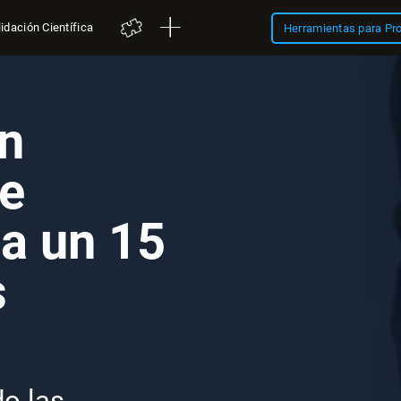
idación Científica
Herramientas para Pr
en
de
na un 15
s
do las