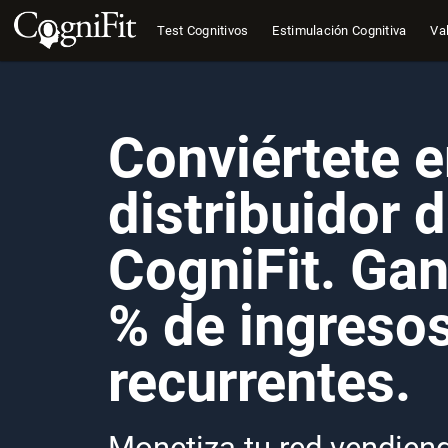
Test Cognitivos
Estimulación Cognitiva
Val
Conviértete 
distribuidor 
CogniFit. Ga
% de ingreso
recurrentes.
Monetiza tu red vendien