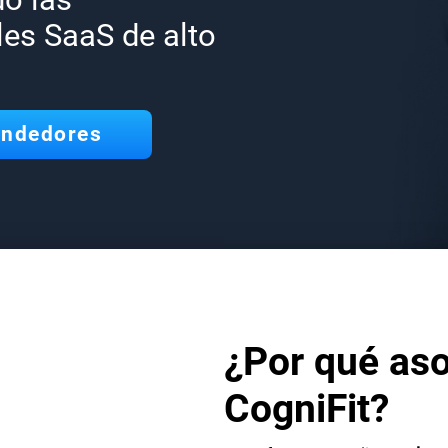
les SaaS de alto
endedores
¿Por qué aso
CogniFit?