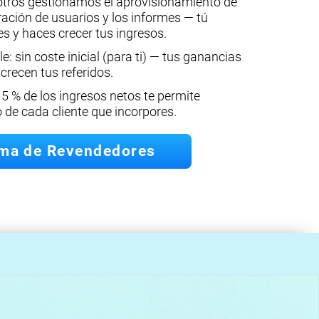
tros gestionamos el aprovisionamiento de
ración de usuarios y los informes — tú
tes y haces crecer tus ingresos.
e: sin coste inicial (para ti) — tus ganancias
recen tus referidos.
15 % de los ingresos netos te permite
o de cada cliente que incorpores.
ama de Revendedores