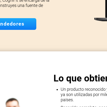
; CogniFit se encarga de la
construyes una fuente de
endedores
Lo que obtie
Un producto reconocido 
ya son utilizadas por mi
países.