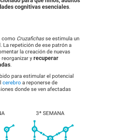
cionado para que niños, adultos
dades cognitivas esenciales
.
es como
Cruzafichas
se estimula un
 La repetición de ese patrón a
omentar la creación de nuevas
 reorganizar y
recuperar
adas
.
bido para estimular el potencial
al
cerebro
a reponerse de
esiones donde se ven afectadas
NA
3ª SEMANA