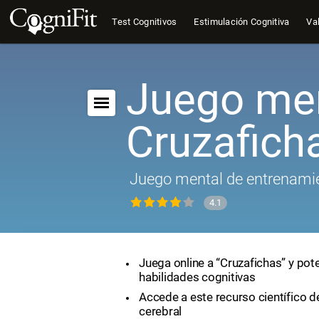
Test Cognitivos
Estimulación Cognitiva
Val
Juego men
Cruzafich
Juego mental de entrenamie
4.1
Juega online a “Cruzafichas” y pot
habilidades cognitivas
Accede a este recurso científico 
cerebral