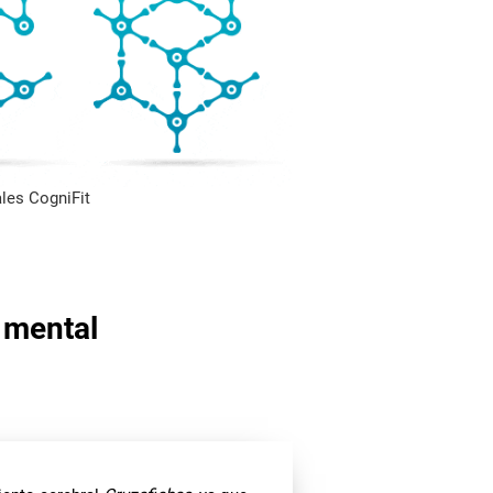
les CogniFit
 mental