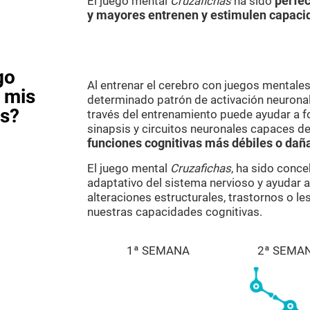
El juego mental
Cruzafichas
ha sido
perfec
y mayores entrenen y estimulen capaci
go
Al entrenar el cerebro con juegos mental
 mis
determinado patrón de activación neuronal.
as?
través del entrenamiento puede ayudar a f
sinapsis y circuitos neuronales capaces de
funciones cognitivas más débiles o dañ
El juego mental
Cruzafichas
, ha sido conce
adaptativo del sistema nervioso y ayudar 
alteraciones estructurales, trastornos o l
nuestras capacidades cognitivas.
1ª SEMANA
2ª SEMA