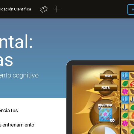
idación Científica
H
tal:
as
nto cognitivo
encia tus
de entrenamiento