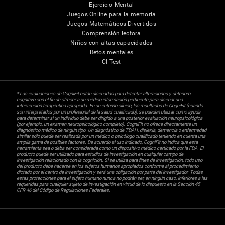
Ejercicio Mental
Juegos Online para la memoria
Juegos Matemáticos Divertidos
Comprensión lectora
Niños con altas capacidades
Retos mentales
CI Test
* Las evaluaciones de CogniFit están diseñadas para detectar alteraciones y deterioro
cognitivo con el fin de ofrecer a un médico información pertinente para diseñar una
intervención terapéutica apropiada. En un entorno clínico, los resultados de CogniFit (cuando
son interpretados por un profesional de la salud cualificado), se pueden utilizar como ayuda
para determinar si un individuo debe ser dirigido a una posterior evaluación neuropsicológica
(por ejemplo, un examen neuropsicológico completo). CogniFit no ofrece directamente un
diagnóstico médico de ningún tipo. Un diagnóstico de TDAH, dislexia, demencia o enfermedad
similar sólo puede ser realizada por un médico o psicólogo cualificado teniendo en cuenta una
amplia gama de posibles factores. De acuerdo al uso indicado, CogniFit no indica que esta
herramienta sea o deba ser considerada como un dispositivo médico certicado por la FDA. El
producto puede ser utilizado para estudios de investigación en cualquier campo de
investigación relacionado con la cognición. Si se utiliza para fines de investigación, todo uso
del producto debe hacerse en los sujetos humanos apropiados conforme al procedimiento
dictado por el centro de investigación y será una obligación por parte del investigador. Todas
estas protecciones para el sujeto humano nunca no podrán ser, en ningún caso, inferiores a las
requeridas para cualquier sujeto de investigación en virtud de lo dispuesto en la Sección 45
CFR 46 del Código de Regulaciones Federales.