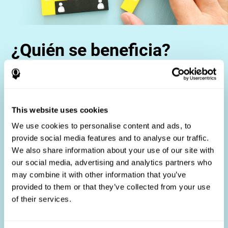
¿Quién se beneficia?
El uso de test de desempeño laboral es parte de una
estrategia integral de reclutamiento, con el objetivo de
agilizar el proceso de contratación al proporcionar datos
objetivos que respalden mejores decisiones de
This website uses cookies
contratación. Estas evaluaciones son beneficiosas no
solo para identificar a los candidatos más adecuados,
We use cookies to personalise content and ads, to
sino también para promover la equidad y la diversidad
provide social media features and to analyse our traffic.
en el proceso de contratación al centrarse en los
We also share information about your use of our site with
requisitos específicos del trabajo en lugar de las
our social media, advertising and analytics partners who
impresiones subjetivas.
may combine it with other information that you’ve
Profesionales de recursos humanos
: mejora la
provided to them or that they’ve collected from your use
eficiencia de la contratación, reduzca la rotación y crea
equipos más fuertes.
of their services.
Candidatos
: participa en un proceso de evaluación justo
y eficiente.