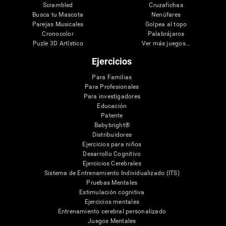
Scrambled
Cruzafichas
Busca tu Mascota
Nenúfares
Parejas Musicales
Golpea al topo
Cronocolor
Palabrájaros
Puzle 3D Artístico
Ver más juegos...
Ejercicios
Para Familias
Para Profesionales
Para investigadores
Educación
Patente
Babybright®
Distribuidores
Ejercicios para niños
Desarrollo Cognitivo
Ejercicios Cerebrales
Sistema de Entrenamiento Individualizado (ITS)
Pruebas Mentales
Estimulación cognitiva
Ejercicios mentales
Entrenamiento cerebral personalizado
Juegos Mentales