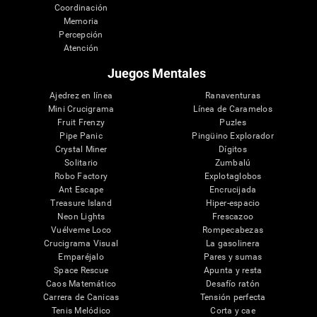
Coordinación
Memoria
Percepción
Atención
Juegos Mentales
Ajedrez en línea
Ranaventuras
Mini Crucigrama
Línea de Caramelos
Fruit Frenzy
Puzles
Pipe Panic
Pingüino Explorador
Crystal Miner
Dígitos
Solitario
Zumbalú
Robo Factory
Explotaglobos
Ant Escape
Encrucijada
Treasure Island
Hiper-espacio
Neon Lights
Frescazoo
Vuélveme Loco
Rompecabezas
Crucigrama Visual
La gasolinera
Emparéjalo
Pares y sumas
Space Rescue
Apunta y resta
Caos Matemático
Desafío ratón
Carrera de Canicas
Tensión perfecta
Tenis Melódico
Corta y cae