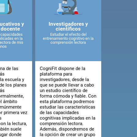
ucativos y
Investigadores y
 docente
científicos
s capacidades
Estudiar el efecto del
licadas en la
entrenamiento cognitivo en la
ectora de mis
comprensión lectora
mnos
na de las
CogniFit dispone de la
más
plataforma para
la escuela y
investigadores, desde la
de los planes
que se puede llevar a cabo
más
un estudio científico de
ormalmente,
forma cómoda y fiable. Con
el ámbito
esta plataforma podremos
omúnmente
estudiar las características
or primera vez
de las capacidades
s
cognitivas implicadas en la
on la lectura,
comprensión lectora.
mbién suele
Además, dispondremos de
lugar donde
la opción de crear un grupo