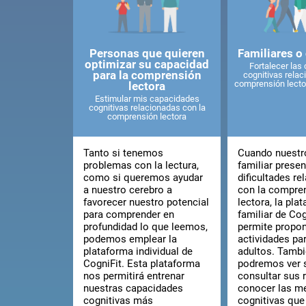
Personas que quieren
Familiares o
optimizar su capacidad
Fortalecer las
para la comprensión
cognitivas relac
comprensión lector
lectora
Estimular mis capacidades
cognitivas relacionadas con la
comprensión lectora
Tanto si tenemos
Cuando nuestro
problemas con la lectura,
familiar presen
como si queremos ayudar
dificultades r
a nuestro cerebro a
con la compre
favorecer nuestro potencial
lectora, la pla
para comprender en
familiar de Co
profundidad lo que leemos,
permite propon
podemos emplear la
actividades pa
plataforma individual de
adultos. Tamb
CogniFit. Esta plataforma
podremos ver s
nos permitirá entrenar
consultar sus 
nuestras capacidades
conocer las m
cognitivas más
cognitivas que