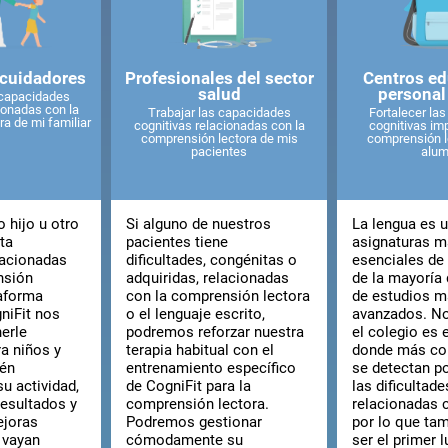
 cuidadores
Profesionales del sector
Centros ed
salud
personal
 capacidades
ionadas con la
Trabajar las capacidades
Fortalecer la
a de mi familiar
cognitivas relacionadas con la
cognitivas imp
comprensión lectora de mis
comprensión l
pacientes
alu
 hijo u otro
Si alguno de nuestros
La lengua es u
ta
pacientes tiene
asignaturas 
elacionadas
dificultades, congénitas o
esenciales de 
nsión
adquiridas, relacionadas
de la mayoría 
taforma
con la comprensión lectora
de estudios 
gniFit nos
o el lenguaje escrito,
avanzados. N
erle
podremos reforzar nuestra
el colegio es 
ra niños y
terapia habitual con el
donde más c
ién
entrenamiento específico
se detectan p
u actividad,
de CogniFit para la
las dificultade
resultados y
comprensión lectora.
relacionadas c
ejoras
Podremos gestionar
por lo que ta
 vayan
cómodamente su
ser el primer 