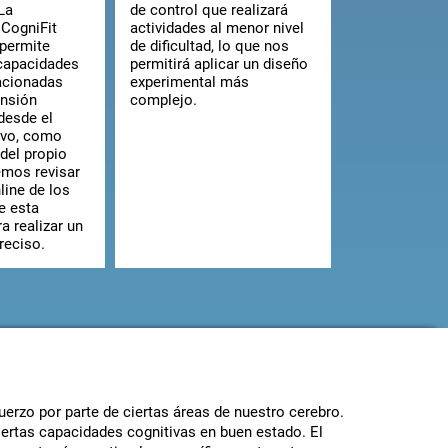
 La
de control que realizará
 CogniFit
actividades al menor nivel
 permite
de dificultad, lo que nos
 capacidades
permitirá aplicar un diseño
lacionadas
experimental más
ensión
complejo.
 desde el
ivo, como
del propio
mos revisar
line de los
e esta
a realizar un
reciso.
uerzo por parte de ciertas áreas de nuestro cerebro.
ciertas capacidades cognitivas en buen estado. El