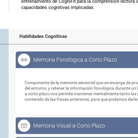
entrenamiento de CogniFit para la comprensión lectora 
capacidades cognitivas implicadas:
Habilidades Cognitivas
Memoria Fonológica a Corto Plazo
Memoria Fonológica a Corto Plazo
Componente de la memoria sensorial que se encarga de proc
del entorno, y retener la información fonológica durante u
a corto plazo nos permite mantener mentalmente tanto las p
contenido de las frases anteriores, para que podamos darle 
Memoria Visual a Corto Plazo