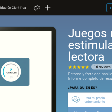
idación Científica
H
Juegos 
estimul
lectora
16
reviews
Entrena y fortalece habil
Informe completo de resul
¿PARA QUIÉN ES?
Para mi propio
entrenamiento