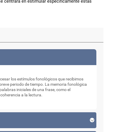
se centrará en estimular específicamente estas
esar los estímulos fonológicos que recibimos
n breve periodo de tiempo. La memoria fonológica
alabras iniciales de una frase, como el
coherencia a la lectura.