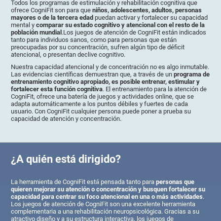
Todos los programas de estimulación y rehabilitación cognitiva que
ofrece CogniFit son para que
niños, adolescentes, adultos, personas
mayores o de la tercera edad
puedan activar y fortalecer su capacidad
mental y
comparar su estado cognitivo y atencional con el resto de la
población mundial
.Los juegos de atención de CogniFit están indicados
tanto para individuos sanos, como para personas que están
preocupadas por su concentración, sufren algún tipo de déficit
atencional, o presentan declive cognitivo.
Nuestra capacidad atencional y de concentración no es algo inmutable.
Las evidencias científicas demuestran que, a través de un
programa de
entrenamiento cognitivo apropiado, es posible entrenar, estimular y
fortalecer esta función cognitiva
. El entrenamiento para la atención de
CogniFit, ofrece una batería de juegos y actividades online, que se
adapta automáticamente a los puntos débiles y fuertes de cada
usuario. Con CogniFit cualquier persona puede poner a prueba su
capacidad de atención y concentración.
¿A quién está dirigido?
La herramienta de CogniFit está pensada tanto para
personas que
quieren mejorar su atención o concentración y busquen fortalecer su
capacidad para centrar su foco atencional en una o más actividades
.
Los juegos de atención de CogniFit son una excelente herramienta
complementaria a una rehabilitación neuropsicológica. Gracias a su
atractivo diseño y a su estructura interactiva, los juegos de