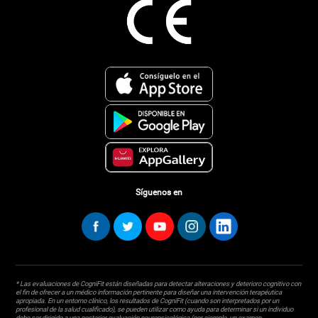
Síguenos en
* Las evaluaciones de CogniFit están diseñadas para detectar alteraciones y deterioro cognitivo con
el fin de ofrecer a un médico información pertinente para diseñar una intervención terapéutica
apropiada. En un entorno clínico, los resultados de CogniFit (cuando son interpretados por un
profesional de la salud cualificado), se pueden utilizar como ayuda para determinar si un individuo
debe ser dirigido a una posterior evaluación neuropsicológica (por ejemplo, un examen