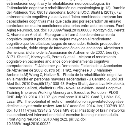
estimulación cognitiva y la rehabilitación neuropsicológica. En
Estimulación cognitiva y rehabilitación neuropsicológica (p.13). Rambla
del Poblenou 156, 08018 Barcelona: Editorial UOC. Shatil E (2013). ¿El
entrenamiento cognitivo y la actividad física combinados mejoran las
capacidades cognitivas más que cada uno por separado? Un ensayo
controlado de cuatro condiciones aleatorias entre adultos sanos. Front.
Aging Neurosci. 5:8. doi: 10.3389/fnagi.2013.00008. Korczyn dC, Peretz
C, Aharonson V, et al. - El programa informático de entrenamiento
cognitivo CogniFit produce una mejora mayor en el rendimiento
cognitivo que los clásicos juegos de ordenador: Estudio prospectivo,
aleatorizado, doble ciego de intervención en los ancianos. Alzheimer y
Demencia: El diario de la Asociación de Alzheimer de 2007, tres (3):
S171. Shatil E, Korczyn dC, Peretz C, et al. - Mejorar el rendimiento
cognitivo en pacientes ancianos con entrenamiento cognitivo
computarizado - El Alzheimer y a Demencia: El diario de la Asociación
de Alzheimer de 2008, cuatro (4): T492. Verghese J, J Mahoney,
Ambrosio AF, Wang C, Holtzer R. - Efecto de la rehabilitación cognitiva
en la marcha en personas mayores sedentarias - J Gerontol A Biol Sci
Med Sci. 2010 Dec;65(12):1338-43. Evelyn Shatil, Jaroslava Mikulecká,
Francesco Bellotti, Vladimír Burěs - Novel Television-Based Cognitive
Training Improves Working Memory and Executive Function - PLOS
ONE July 03, 2014. 10.1371/journal.pone.0101472. Gard T, Hölzel BK,
Lazar SW. The potential effects of meditation on age-related cognitive
decline: a systematic review. Ann N Y Acad Sci. 2014 Jan; 1307:89-103.
doi: 10.1111/nyas.12348. 2. Voss MW et al. Plasticity of brain networks
in a randomized intervention trial of exercise training in older adults.
Front Aging Neurosci. 2010 Aug 26;2. pii: 32. doi:
10.3389/fnagi.2010.00032.