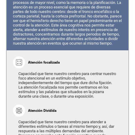
procesos de mayor nivel, como la memoria o la planificación. La
atención es un proceso esencial que requiere de diversas
partes de todo nuestro cerebro: desde el tronco encefálico o la
corteza parietal, hasta la corteza prefrontal. No obstante, parece
ser que el hemisferio derecho tiene un papel predominante en el
control de la atención. Este área cognitiva nos permite estar
alerta, atender a estímulos de nuestro interés en presencia de
distractores, concentrarnos durante largos periodos de tiempo,
alternar nuestra atención entre diferentes actividades o dividir
nuestra atención en eventos que ocurren al mismo tiempo.
Atención focalizada
Capacidad que tiene nuestro cerebro para centrar nuestro
foco atencional en un estímulo objetivo,
independientemente del tiempo que dure dicha fijación.
La atención focalizada nos permite centrarnos en los
estímulos y las palabras que situados en la pizarra
durante una clase, o durante una exposición.
Atención Dividida
Capacidad que tiene nuestro cerebro para atender a
diferentes estímulos o tareas al mismo tiempo y, así, dar
respuesta a las múltiples demandas del ambiente.