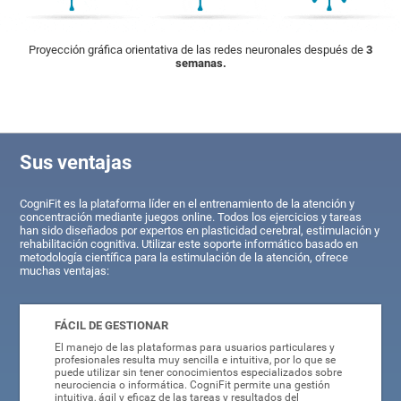
Proyección gráfica orientativa de las redes neuronales después de
3
semanas.
Sus ventajas
CogniFit es la plataforma líder en el entrenamiento de la atención y
concentración mediante juegos online. Todos los ejercicios y tareas
han sido diseñados por expertos en plasticidad cerebral, estimulación y
rehabilitación cognitiva. Utilizar este soporte informático basado en
metodología científica para la estimulación de la atención, ofrece
muchas ventajas:
FÁCIL DE GESTIONAR
El manejo de las plataformas para usuarios particulares y
profesionales resulta muy sencilla e intuitiva, por lo que se
puede utilizar sin tener conocimientos especializados sobre
neurociencia o informática. CogniFit permite una gestión
intuitiva, ágil y eficaz de las tareas y resultados del