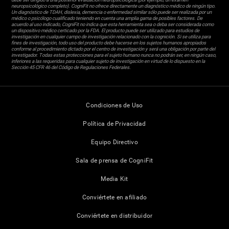
neuropsicológico completo). CogniFit no ofrece directamente un diagnóstico médico de ningún tipo.
Un diagnóstico de TDAH, dislexia, demencia o enfermedad similar sólo puede ser realizada por un
médico o psicólogo cualificado teniendo en cuenta una amplia gama de posibles factores. De
acuerdo al uso indicado, CogniFit no indica que esta herramienta sea o deba ser considerada como
un dispositivo médico certicado por la FDA. El producto puede ser utilizado para estudios de
investigación en cualquier campo de investigación relacionado con la cognición. Si se utiliza para
fines de investigación, todo uso del producto debe hacerse en los sujetos humanos apropiados
conforme al procedimiento dictado por el centro de investigación y será una obligación por parte del
investigador. Todas estas protecciones para el sujeto humano nunca no podrán ser, en ningún caso,
inferiores a las requeridas para cualquier sujeto de investigación en virtud de lo dispuesto en la
Sección 45 CFR 46 del Código de Regulaciones Federales.
Condiciones de Uso
Política de Privacidad
Equipo Directivo
Sala de prensa de CogniFit
Media Kit
Conviértete en afiliado
Conviértete en distribuidor