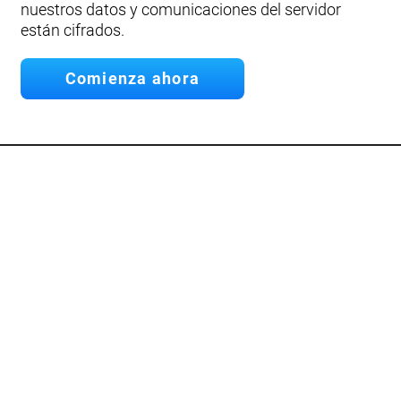
nuestros datos y comunicaciones del servidor
están cifrados.
Comienza ahora
API
Desarrolla tu propia App.
Conecta nuestra API
Documentación