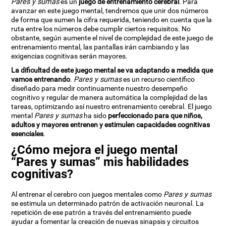
Pares y sumas
es un
juego de entrenamiento cerebral
. Para
avanzar en este juego mental, tendremos que unir dos números
de forma que sumen la cifra requerida, teniendo en cuenta que la
ruta entre los números debe cumplir ciertos requisitos. No
obstante, según aumente el nivel de complejidad de este juego de
entrenamiento mental, las pantallas irán cambiando y las
exigencias cognitivas serán mayores.
La dificultad de este juego mental se va adaptando a medida que
vamos entrenando
.
Pares y sumas
es un recurso científico
diseñado para medir continuamente nuestro desempeño
cognitivo y regular de manera automática la complejidad de las
tareas, optimizando así nuestro entrenamiento cerebral. El juego
mental
Pares y sumas
ha sido
perfeccionado para que niños,
adultos y mayores entrenen y estimulen capacidades cognitivas
esenciales
.
¿Cómo mejora el juego mental
“Pares y sumas” mis habilidades
cognitivas?
Al entrenar el cerebro con juegos mentales como
Pares y sumas
se estimula un determinado patrón de activación neuronal. La
repetición de ese patrón a través del entrenamiento puede
ayudar a fomentar la creación de nuevas sinapsis y circuitos