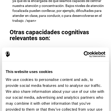
ya que es la encargada de que seamos capaces de centrar
nuestra atención y concentración. Bajos niveles de atención
focalizada pueden conllevar, por ejemplo, dificultades para
atender en clase, para conducir, o para desenvolverse en el
trabajo. /span>
Otras capacidades cognitivas
relevantes son:
Velocidad de procesamiento:
Para avanzar de nivel en el
juego mental
Pares y sumas
debemos encontrar todas las
parejas antes de que el tiempo se agote. Al realizar este
ejercicio activamos y estimulamos nuestra velocidad de
This website uses cookies
procesamiento cognitivo. Mejorar esta habilidad cognitiva es
We use cookies to personalise content and ads, to
muy importante para ser eficientes en prácticamente todos
los ámbitos de nuestra vida. La velocidad de procesamiento
provide social media features and to analyse our traffic.
cognitivo nos permite resolver rápidamente tareas mentales,
We also share information about your use of our site with
minimizando el tiempo que transcurre desde que recibimos
our social media, advertising and analytics partners who
una información hasta que reaccionamos a ella. Por
may combine it with other information that you’ve
ejemplo, cuando tenemos que realizar mentalmente cálculos
provided to them or that they’ve collected from your use
matemáticos sencillos, o realizar tareas de razonamiento