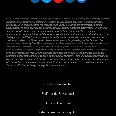
* Las evaluaciones de CogniFit están diseñadas para detectar alteraciones y deterioro cognitivo con
el fin de ofrecer a un médico información pertinente para diseñar una intervención terapéutica
apropiada. En un entorno clínico, los resultados de CogniFit (cuando son interpretados por un
profesional de la salud cualificado), se pueden utilizar como ayuda para determinar si un individuo
debe ser dirigido a una posterior evaluación neuropsicológica (por ejemplo, un examen
neuropsicológico completo). CogniFit no ofrece directamente un diagnóstico médico de ningún tipo.
Un diagnóstico de TDAH, dislexia, demencia o enfermedad similar sólo puede ser realizada por un
médico o psicólogo cualificado teniendo en cuenta una amplia gama de posibles factores. De
acuerdo al uso indicado, CogniFit no indica que esta herramienta sea o deba ser considerada como
un dispositivo médico certicado por la FDA. El producto puede ser utilizado para estudios de
investigación en cualquier campo de investigación relacionado con la cognición. Si se utiliza para
fines de investigación, todo uso del producto debe hacerse en los sujetos humanos apropiados
conforme al procedimiento dictado por el centro de investigación y será una obligación por parte del
investigador. Todas estas protecciones para el sujeto humano nunca no podrán ser, en ningún caso,
inferiores a las requeridas para cualquier sujeto de investigación en virtud de lo dispuesto en la
Sección 45 CFR 46 del Código de Regulaciones Federales.
Condiciones de Uso
Política de Privacidad
Equipo Directivo
Sala de prensa de CogniFit