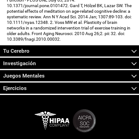
Function - PLOS ONE July 03, 2014.
10.1371/journal.pone.0101472. Gard T, Hölzel BK, Lazar SW. The
potential effects of meditation on age-related cognitive decline: a
systematic review. Ann N Y Acad Sci. 2014 Jan; 1307:89-103. doi:
10.1111/nyas.12348. 2. Voss MW et al. Plasticity of brain
networks in a randomized intervention trial of exercise training in
older adults. Front Aging Neurosci. 2010 Aug 26;2. pii: 32. doi:
10.3389/fnagi.2010.00032.
Tu Cerebro
Investigación
Juegos Mentales
Ejercicios