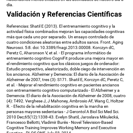
día.
Validación y Referencias Científicas
Referencias: Shatil E (2013). El entrenamiento cognitivo y la
actividad física combinados mejoran las capacidades cognitivas
más que cada uno por separado. Un ensayo controlado de
cuatro condiciones aleatorias entre adultos sanos. Front. Aging
Neurosci. 5:8. doi: 10.3389/fnagi.2013.00008. Korczyn dC,
Peretz C, Aharonson V, et al. - El programa informático de
entrenamiento cognitivo CogniFit produce una mejora mayor en
el rendimiento cognitivo que los clásicos juegos de ordenador:
Estudio prospectivo, aleatorizado, doble ciego de intervención en
los ancianos. Alzheimer y Demencia: El diario de la Asociación de
Alzheimer de 2007, tres (3): S171. Shatil E, Korczyn dC, Peretz C,
et al. - Mejorar el rendimiento cognitivo en pacientes ancianos
con entrenamiento cognitivo computarizado - El Alzheimer y a
Demencia: El diario de la Asociación de Alzheimer de 2008, cuatro
(4): T492. Verghese J, J Mahoney, Ambrosio AF, Wang C, Holtzer
R. - Efecto de la rehabilitación cognitiva en la marcha en
personas mayores sedentarias - J Gerontol A Biol Sci Med Sci.
2010 Dec;65(12):1338-43. Evelyn Shatil, Jaroslava Mikulecká,
Francesco Bellotti, Vladimír Burěs - Novel Television-Based
Cognitive Training Improves Working Memory and Executive