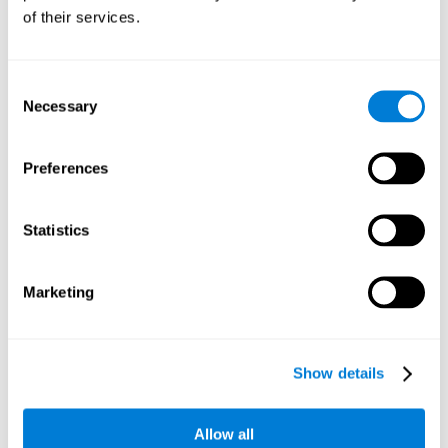
bajo presión. Aunque esta habilidad no tiene que ver con la
of their services.
inteligencia, una velocidad de procesamiento lenta dificulta
el aprendizaje, la atención y laconcentración.
Consent
Planificación:
Este juego mental te permite hacer "combos", y
Necessary
ganar puntos más rápidamente. Pero para lograrlo, tendrás
Selection
que planificar cuál será la mejor pareja de cada número. Al
practicar este ejercicio mental estamos activando y
Preferences
estimulando las redes de conexiones neuronales implicadas
en nuestra capacidad de planificación. Mejorar esta
habilidad cognitiva nos ayudará a ser mas eficientes a la
hora de anticipar mentalmente la forma correcta de ejecutar
Statistics
una tarea o alcanzar una meta específica. Una baja
capacidad de planificación puede derivar en bajos índices de
productividad, olvidos, distracciones, dificultades para
Marketing
tomar las decisiones correctas, para pensar, o hacer más de
una cosa a la vez.
Flexibilidad cognitiva:
Para avanzar de nivel en el juego
Show details
mental
Pares y sumas
debemos estar atentos a la cifra que
debemos obtener a través de nuestras sumas. Sin embargo,
este número irá cambiando a medida que el juego avanza y
Allow all
adaptar nuestra conducta y estrategia a estas situaciones