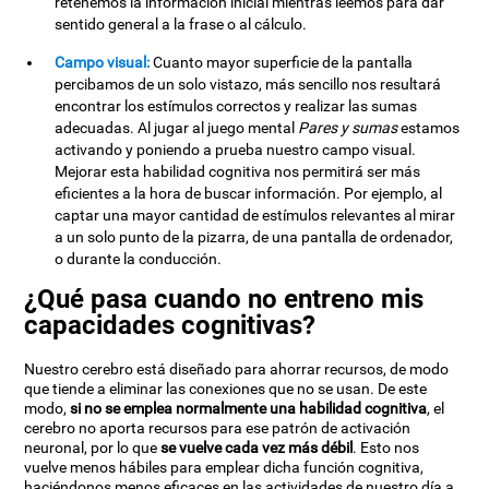
retenemos la información inicial mientras leemos para dar
sentido general a la frase o al cálculo.
Campo visual:
Cuanto mayor superficie de la pantalla
percibamos de un solo vistazo, más sencillo nos resultará
encontrar los estímulos correctos y realizar las sumas
adecuadas. Al jugar al juego mental
Pares y sumas
estamos
activando y poniendo a prueba nuestro campo visual.
Mejorar esta habilidad cognitiva nos permitirá ser más
eficientes a la hora de buscar información. Por ejemplo, al
captar una mayor cantidad de estímulos relevantes al mirar
a un solo punto de la pizarra, de una pantalla de ordenador,
o durante la conducción.
¿Qué pasa cuando no entreno mis
capacidades cognitivas?
Nuestro cerebro está diseñado para ahorrar recursos, de modo
que tiende a eliminar las conexiones que no se usan. De este
modo,
si no se emplea normalmente una habilidad cognitiva
, el
cerebro no aporta recursos para ese patrón de activación
neuronal, por lo que
se vuelve cada vez más débil
. Esto nos
vuelve menos hábiles para emplear dicha función cognitiva,
haciéndonos menos eficaces en las actividades de nuestro día a