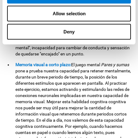
cambiantes. Al realizar este ejercicio estamos activando y
ayudando a fortalecer las redes de conexiones neuronales
Allow selection
implicadas en nuestra flexibilidad cognitiva. Una buena
flexibilidad cognitiva se relaciona con una mayor inteligencia,
capacidad de razonamiento fluido, y una mayor destreza
Deny
para resolver problemas nuevos de forma eficiente y flexible.
Una falta de flexibilidad cognitiva puede generar "rigidez
mental", incapacidad para cambiar de conducta y sensación
de quedarse "encajado" en un punto.
Memoria visual a corto plazo:
El juego mental
Pares y sumas
pone a prueba nuestra capacidad para retener mentalmente,
durante un breve periodo de tiempo, la posición de los
diferentes estímulos que aparecen en pantalla. Al practicar
este ejercicio, estamos activando y estimulando las redes de
conexiones neuronales implicadas en nuestra capacidad de
memoria visual. Mejorar esta habilidad cognitiva cognitiva
nos puede ser muy útil para mejorar la cantidad de
información visual que retenemos durante periodos cortos
de tiempo. En el día a día, nos valemos de esta capacidad
cognitiva continuamente. Por ejemplo, cuando hacemos
cuentas en papel o cuando leemos algún texto, pues