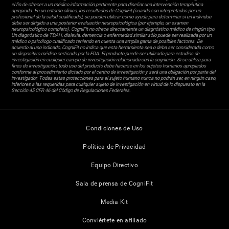
el fin de ofrecer a un médico información pertinente para diseñar una intervención terapéutica
apropiada. En un entorno clínico, los resultados de CogniFit (cuando son interpretados por un
profesional de la salud cualificado), se pueden utilizar como ayuda para determinar si un individuo
debe ser dirigido a una posterior evaluación neuropsicológica (por ejemplo, un examen
neuropsicológico completo). CogniFit no ofrece directamente un diagnóstico médico de ningún tipo.
Un diagnóstico de TDAH, dislexia, demencia o enfermedad similar sólo puede ser realizada por un
médico o psicólogo cualificado teniendo en cuenta una amplia gama de posibles factores. De
acuerdo al uso indicado, CogniFit no indica que esta herramienta sea o deba ser considerada como
un dispositivo médico certicado por la FDA. El producto puede ser utilizado para estudios de
investigación en cualquier campo de investigación relacionado con la cognición. Si se utiliza para
fines de investigación, todo uso del producto debe hacerse en los sujetos humanos apropiados
conforme al procedimiento dictado por el centro de investigación y será una obligación por parte del
investigador. Todas estas protecciones para el sujeto humano nunca no podrán ser, en ningún caso,
inferiores a las requeridas para cualquier sujeto de investigación en virtud de lo dispuesto en la
Sección 45 CFR 46 del Código de Regulaciones Federales.
Condiciones de Uso
Política de Privacidad
Equipo Directivo
Sala de prensa de CogniFit
Media Kit
Conviértete en afiliado