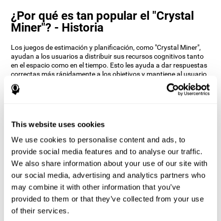
¿Por qué es tan popular el "Crystal
Miner"? - Historia
Los juegos de estimación y planificación, como "Crystal Miner",
ayudan a los usuarios a distribuir sus recursos cognitivos tanto
en el espacio como en el tiempo. Esto les ayuda a dar respuestas
correctas más rápidamente a los objetivos y mantiene al usuario
entretenido mientras trabaja sus diferentes habilidades
cognitivas.
¿Cómo mejora el juego mental
“Crystal Miner” mis habilidades
This website uses cookies
cognitivas?
We use cookies to personalise content and ads, to
Jugar a "Crystal Miner" estimula un patrón de activación neural
provide social media features and to analyse our traffic.
específico. Repetir y entrenar de manera consistente este patrón,
We also share information about your use of our site with
puede ayudar a crear nuevas sinapsis, y a que los circuitos
our social media, advertising and analytics partners who
neuronales se reorganicen y recuperen funciones cognitivas
debilitadas o dañadas.
may combine it with other information that you’ve
provided to them or that they’ve collected from your use
El juego del "Crystal Miner" ayuda a ejercitar la estimación, la
planificación y la percepción espacial. Estimular de manera
of their services.
consistente estas habilidades, puede ayudar a crear nuevas