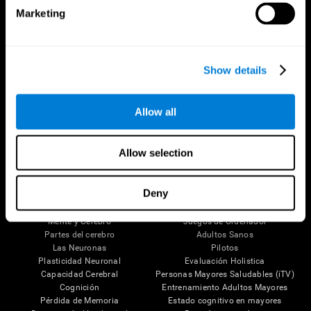
Marketing
Show details
Allow all
Síguenos en
Allow selection
Tu Cerebro
Investigación
Deny
El Cerebro Humano
Validación de las Terapias Digitales
Mente y Cerebro
Juegos de Ordenador
Partes del cerebro
Adultos Sanos
Las Neuronas
Pilotos
Plasticidad Neuronal
Evaluación Holistica
Capacidad Cerebral
Personas Mayores Saludables (iTV)
Cognición
Entrenamiento Adultos Mayores
Pérdida de Memoria
Estado cognitivo en mayores