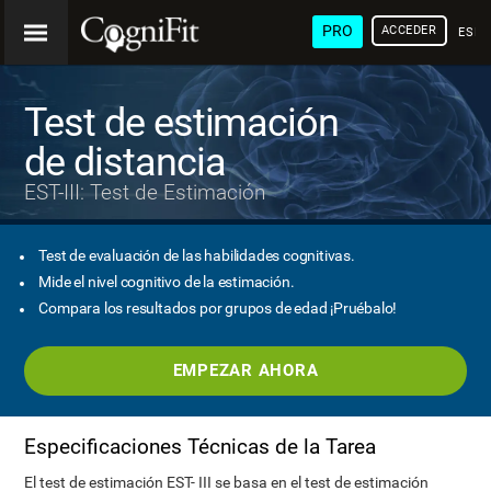
PRO
ACCEDER
ESP
Test de estimación
de distancia
EST-III: Test de Estimación
Test de evaluación de las habilidades cognitivas.
Mide el nivel cognitivo de la estimación.
Compara los resultados por grupos de edad ¡Pruébalo!
EMPEZAR AHORA
Especificaciones Técnicas de la Tarea
El test de estimación EST- III se basa en el test de estimación