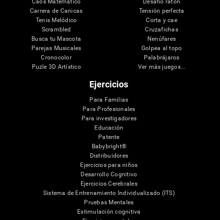
Caos Matemático
Desafío ratón
Carrera de Canicas
Tensión perfecta
Tenis Melódico
Corta y cae
Scrambled
Cruzafichas
Busca tu Mascota
Nenúfares
Parejas Musicales
Golpea al topo
Cronocolor
Palabrájaros
Puzle 3D Artístico
Ver más juegos...
Ejercicios
Para Familias
Para Profesionales
Para investigadores
Educación
Patente
Babybright®
Distribuidores
Ejercicios para niños
Desarrollo Cognitivo
Ejercicios Cerebrales
Sistema de Entrenamiento Individualizado (ITS)
Pruebas Mentales
Estimulación cognitiva