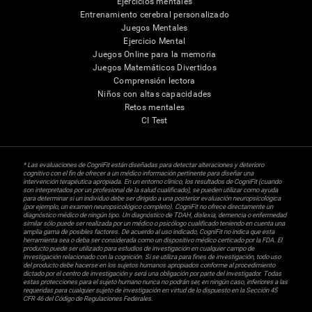
Ejercicios mentales
Entrenamiento cerebral personalizado
Juegos Mentales
Ejercicio Mental
Juegos Online para la memoria
Juegos Matemáticos Divertidos
Comprensión lectora
Niños con altas capacidades
Retos mentales
CI Test
* Las evaluaciones de CogniFit están diseñadas para detectar alteraciones y deterioro
cognitivo con el fin de ofrecer a un médico información pertinente para diseñar una
intervención terapéutica apropiada. En un entorno clínico, los resultados de CogniFit (cuando
son interpretados por un profesional de la salud cualificado), se pueden utilizar como ayuda
para determinar si un individuo debe ser dirigido a una posterior evaluación neuropsicológica
(por ejemplo, un examen neuropsicológico completo). CogniFit no ofrece directamente un
diagnóstico médico de ningún tipo. Un diagnóstico de TDAH, dislexia, demencia o enfermedad
similar sólo puede ser realizada por un médico o psicólogo cualificado teniendo en cuenta una
amplia gama de posibles factores. De acuerdo al uso indicado, CogniFit no indica que esta
herramienta sea o deba ser considerada como un dispositivo médico certicado por la FDA. El
producto puede ser utilizado para estudios de investigación en cualquier campo de
investigación relacionado con la cognición. Si se utiliza para fines de investigación, todo uso
del producto debe hacerse en los sujetos humanos apropiados conforme al procedimiento
dictado por el centro de investigación y será una obligación por parte del investigador. Todas
estas protecciones para el sujeto humano nunca no podrán ser, en ningún caso, inferiores a las
requeridas para cualquier sujeto de investigación en virtud de lo dispuesto en la Sección 45
CFR 46 del Código de Regulaciones Federales.