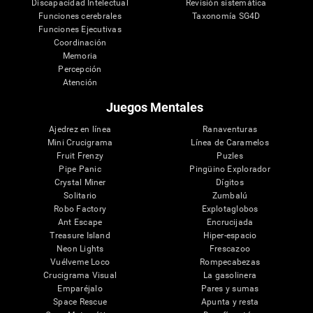
Discapacidad Intelectual
Revisión sistemática
Funciones cerebrales
Taxonomía SG4D
Funciones Ejecutivas
Coordinación
Memoria
Percepción
Atención
Juegos Mentales
Ajedrez en línea
Ranaventuras
Mini Crucigrama
Línea de Caramelos
Fruit Frenzy
Puzles
Pipe Panic
Pingüino Explorador
Crystal Miner
Dígitos
Solitario
Zumbalú
Robo Factory
Explotaglobos
Ant Escape
Encrucijada
Treasure Island
Hiper-espacio
Neon Lights
Frescazoo
Vuélveme Loco
Rompecabezas
Crucigrama Visual
La gasolinera
Emparéjalo
Pares y sumas
Space Rescue
Apunta y resta