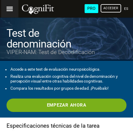
PRO
ACCEDER
ESP
Test de
denominación
VIPER-NAM: Test de Decodificación
Accede a este test de evaluación neuropsicológica.
Realiza una evaluación cognitiva del nivel de denominación y
percepción visual entre otras habilidades cognitivas.
Compara los resultados por grupos de edad. ¡Pruébalo!
EMPEZAR AHORA
Especificaciones técnicas de la tarea