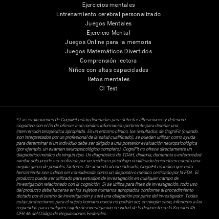
Ejercicios mentales
Entrenamiento cerebral personalizado
Juegos Mentales
Ejercicio Mental
Juegos Online para la memoria
Juegos Matemáticos Divertidos
Comprensión lectora
Niños con altas capacidades
Retos mentales
CI Test
* Las evaluaciones de CogniFit están diseñadas para detectar alteraciones y deterioro
cognitivo con el fin de ofrecer a un médico información pertinente para diseñar una
intervención terapéutica apropiada. En un entorno clínico, los resultados de CogniFit (cuando
son interpretados por un profesional de la salud cualificado), se pueden utilizar como ayuda
para determinar si un individuo debe ser dirigido a una posterior evaluación neuropsicológica
(por ejemplo, un examen neuropsicológico completo). CogniFit no ofrece directamente un
diagnóstico médico de ningún tipo. Un diagnóstico de TDAH, dislexia, demencia o enfermedad
similar sólo puede ser realizada por un médico o psicólogo cualificado teniendo en cuenta una
amplia gama de posibles factores. De acuerdo al uso indicado, CogniFit no indica que esta
herramienta sea o deba ser considerada como un dispositivo médico certicado por la FDA. El
producto puede ser utilizado para estudios de investigación en cualquier campo de
investigación relacionado con la cognición. Si se utiliza para fines de investigación, todo uso
del producto debe hacerse en los sujetos humanos apropiados conforme al procedimiento
dictado por el centro de investigación y será una obligación por parte del investigador. Todas
estas protecciones para el sujeto humano nunca no podrán ser, en ningún caso, inferiores a las
requeridas para cualquier sujeto de investigación en virtud de lo dispuesto en la Sección 45
CFR 46 del Código de Regulaciones Federales.