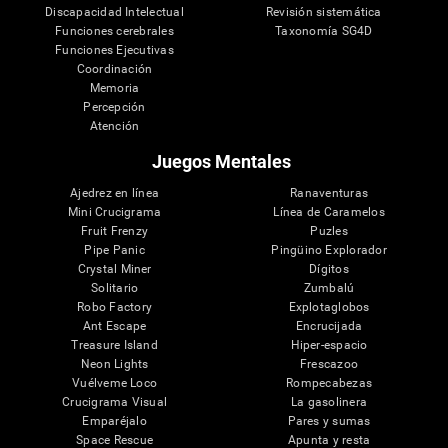
Discapacidad Intelectual
Revisión sistemática
Funciones cerebrales
Taxonomía SG4D
Funciones Ejecutivas
Coordinación
Memoria
Percepción
Atención
Juegos Mentales
Ajedrez en línea
Ranaventuras
Mini Crucigrama
Línea de Caramelos
Fruit Frenzy
Puzles
Pipe Panic
Pingüino Explorador
Crystal Miner
Dígitos
Solitario
Zumbalú
Robo Factory
Explotaglobos
Ant Escape
Encrucijada
Treasure Island
Hiper-espacio
Neon Lights
Frescazoo
Vuélveme Loco
Rompecabezas
Crucigrama Visual
La gasolinera
Emparéjalo
Pares y sumas
Space Rescue
Apunta y resta