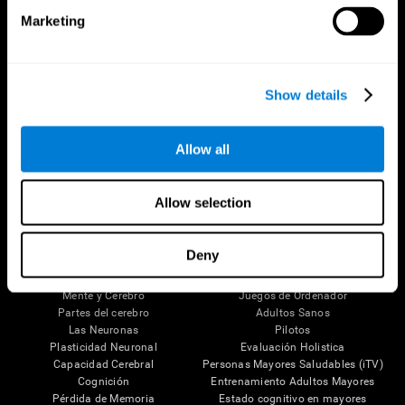
Marketing
Show details
Allow all
Síguenos en
Allow selection
Tu Cerebro
Investigación
Deny
El Cerebro Humano
Validación de las Terapias Digitales
Mente y Cerebro
Juegos de Ordenador
Partes del cerebro
Adultos Sanos
Las Neuronas
Pilotos
Plasticidad Neuronal
Evaluación Holistica
Capacidad Cerebral
Personas Mayores Saludables (iTV)
Cognición
Entrenamiento Adultos Mayores
Pérdida de Memoria
Estado cognitivo en mayores