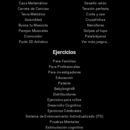
Caos Matemático
Desafío ratón
Carrera de Canicas
Tensión perfecta
Tenis Melódico
Corta y cae
Scrambled
Cruzafichas
Busca tu Mascota
Nenúfares
Parejas Musicales
Golpea al topo
Cronocolor
Palabrájaros
Puzle 3D Artístico
Ver más juegos...
Ejercicios
Para Familias
Para Profesionales
Para investigadores
Educación
Patente
Babybright®
Distribuidores
Ejercicios para niños
Desarrollo Cognitivo
Ejercicios Cerebrales
Sistema de Entrenamiento Individualizado (ITS)
Pruebas Mentales
Estimulación cognitiva