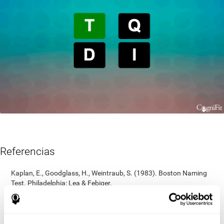
Referencias
Kaplan, E., Goodglass, H., Weintraub, S. (1983). Boston Naming
Test. Philadelphia: Lea & Febiger.
Wechsler, D. (1997). WAIS-III: Wechsler Adult Intelligence Scale -
Third edition administration and scoring manual. San Antonio,
TX: Psychological Corporation.