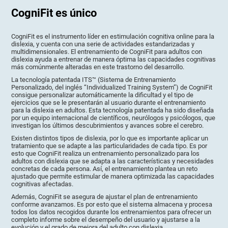
CogniFit es único
CogniFit es el instrumento líder en estimulación cognitiva online para la
dislexia, y cuenta con una serie de actividades estandarizadas y
multidimensionales. El entrenamiento de CogniFit para adultos con
dislexia ayuda a entrenar de manera óptima las capacidades cognitivas
más comúnmente alteradas en este trastorno del desarrollo.
La tecnología patentada ITS™ (Sistema de Entrenamiento
Personalizado, del inglés “Individualized Training System”) de CogniFit
consigue personalizar automáticamente la dificultad y el tipo de
ejercicios que se le presentarán al usuario durante el entrenamiento
para la dislexia en adultos. Esta tecnología patentada ha sido diseñada
por un equipo internacional de científicos, neurólogos y psicólogos, que
investigan los últimos descubrimientos y avances sobre el cerebro.
Existen distintos tipos de dislexia, por lo que es importante aplicar un
tratamiento que se adapte a las particularidades de cada tipo. Es por
esto que CogniFit realiza un entrenamiento personalizado para los
adultos con dislexia que se adapta a las características y necesidades
concretas de cada persona. Así, el entrenamiento plantea un reto
ajustado que permite estimular de manera optimizada las capacidades
cognitivas afectadas.
Además, CogniFit se asegura de ajustar el plan de entrenamiento
conforme avanzamos. Es por esto que el sistema almacena y procesa
todos los datos recogidos durante los entrenamientos para ofrecer un
completo informe sobre el desempeño del usuario y ajustarse a la
evolución y el grado de mejora del adulto con dislexia.