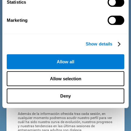
Statistics
todo tipo de usuarios, lo que favorece la adherencia al
entrenamiento para adultos con dislexia.
Marketing
FORMATO INTERACTIVO Y VISUAL
Los adultos con dislexia pueden tener ciertas dificultades
para leer y comprender con agilidad las instrucciones, por lo
que CogniFit siempre presenta las instrucciones de las
actividades del entrenamiento para adultos con dislexia de
Show details
una manera interactiva y concisa, facilitando su
comprensión.
Allow all
COMPLETO INFORME DE RESULTADOS
Tras cada sesión de entrenamiento para la dislexia en
Allow selection
adultos, CogniFit ofrecerá un feedback rápido y directo
acerca de cómo hemos realizado la sesión, si hemos
mejorado nuestra puntuación, o si necesitamos estimular
con más intensidad alguna capacidad cognitiva.
Deny
PROGRESOS Y EVOLUCIÓN
Además de la información ofrecida tras cada sesión, en
cualquier momento podremos acudir nuestro perfil para ver
cuál ha sido nuestra curva de evolución, nuestros progresos
y nuestras tendencias en las últimas sesiones de
entrenamiento para adultos con dislexia.