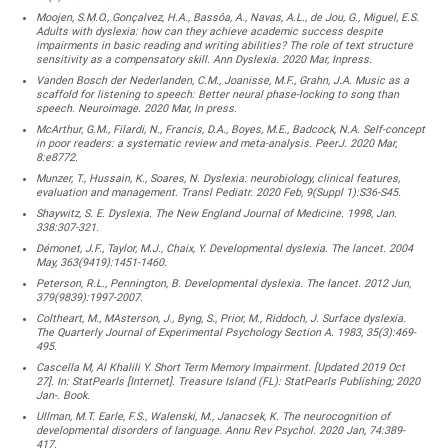
Moojen, S.M.O., Gonçalvez, H.A., Bassôa, A., Navas, A.L., de Jou, G., Miguel, E.S.
Adults with dyslexia: how can they achieve academic success despite
impairments in basic reading and writing abilities? The role of text structure
sensitivity as a compensatory skill. Ann Dyslexia. 2020 Mar, Inpress.
Vanden Bosch der Nederlanden, C.M., Joanisse, M.F., Grahn, J.A. Music as a
scaffold for listening to speech: Better neural phase-locking to song than
speech. Neuroimage. 2020 Mar, In press.
McArthur, G.M., Filardi, N., Francis, D.A., Boyes, M.E., Badcock, N.A. Self-concept
in poor readers: a systematic review and meta-analysis. PeerJ. 2020 Mar,
8:e8772.
Munzer, T., Hussain, K., Soares, N. Dyslexia: neurobiology, clinical features,
evaluation and management. Transl Pediatr. 2020 Feb, 9(Suppl 1):S36-S45.
Shaywitz, S. E. Dyslexia. The New England Journal of Medicine. 1998, Jan.
338:307-321.
Démonet, J.F., Taylor, M.J., Chaix, Y. Developmental dyslexia. The lancet. 2004
May, 363(9419):1451-1460.
Peterson, R.L., Pennington, B. Developmental dyslexia. The lancet. 2012 Jun,
379(9839):1997-2007.
Coltheart, M., MAsterson, J., Byng, S., Prior, M., Riddoch, J. Surface dyslexia.
The Quarterly Journal of Experimental Psychology Section A. 1983, 35(3):469-
495.
Cascella M, Al Khalili Y. Short Term Memory Impairment. [Updated 2019 Oct
27]. In: StatPearls [Internet]. Treasure Island (FL): StatPearls Publishing; 2020
Jan-. Book.
Ullman, M.T. Earle, F.S., Walenski, M., Janacsek, K. The neurocognition of
developmental disorders of language. Annu Rev Psychol. 2020 Jan, 74:389-
417.