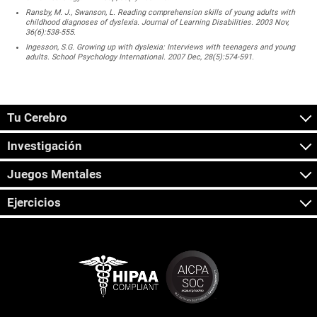
Ransby, M. J., Swanson, L. Reading comprehension skills of young adults with
childhood diagnoses of dyslexia. Journal of Learning Disabilities. 2003 Nov,
36(6):538-555.
Ingesson, S.G. Growing up with dyslexia: Interviews with teenagers and young
adults. School Psychology International. 2007 Dec, 28(5):574-591.
Tu Cerebro
Investigación
Juegos Mentales
Ejercicios