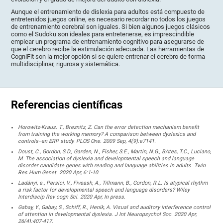
Aunque el entrenamiento de dislexia para adultos está compuesto de
entretenidos juegos online, es necesario recordar no todos los juegos
de entrenamiento cerebral son iguales. Si bien algunos juegos clásicos
como el Sudoku son ideales para entretenerse, es imprescindible
emplear un programa de entrenamiento cognitivo para asegurarse de
que el cerebro recibe la estimulación adecuada. Las herramientas de
CogniFit son la mejor opción si se quiere entrenar el cerebro de forma
multidisciplinar, rigurosa y sistemática.
Referencias científicas
Horowitz-Kraus. T., Breznitz, Z. Can the error detection mechanism benefit
from training the working memory? A comparison between dyslexics and
controls--an ERP study. PLOS One. 2009 Sep, 4(9):e7141.
Doust, C., Gordon, S.D., Garden, N., Fisher, S.E., Martin, N.G., BAtes, T.C., Luciano,
M. The association of dyslexia and developmental speech and language
disorder candidate genes with reading and language abilities in adults. Twin
Res Hum Genet. 2020 Apr, 6:1-10.
Ladányi, e., Persici, V., Fiveash, A., Tillmann, B., Gordon, R.L. Is atypical rhythm
a risk factor for developmental speech and language disorders? Wiley
Interdiscip Rev cogn Sci. 2020 Apr, In press.
Gabay, Y., Gabay, S., Schiff, R., Henik, A. Visual and auditory interference control
of attention in developmental dyslexia. J Int Neuropsychol Soc. 2020 Apr,
26(4):407-417.