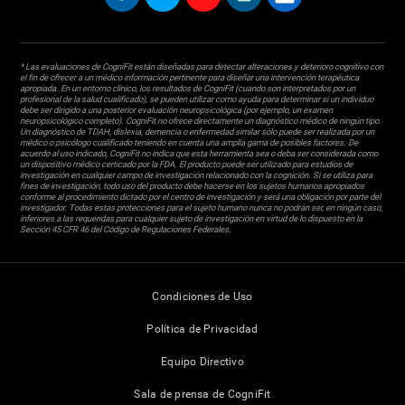
* Las evaluaciones de CogniFit están diseñadas para detectar alteraciones y deterioro cognitivo con
el fin de ofrecer a un médico información pertinente para diseñar una intervención terapéutica
apropiada. En un entorno clínico, los resultados de CogniFit (cuando son interpretados por un
profesional de la salud cualificado), se pueden utilizar como ayuda para determinar si un individuo
debe ser dirigido a una posterior evaluación neuropsicológica (por ejemplo, un examen
neuropsicológico completo). CogniFit no ofrece directamente un diagnóstico médico de ningún tipo.
Un diagnóstico de TDAH, dislexia, demencia o enfermedad similar sólo puede ser realizada por un
médico o psicólogo cualificado teniendo en cuenta una amplia gama de posibles factores. De
acuerdo al uso indicado, CogniFit no indica que esta herramienta sea o deba ser considerada como
un dispositivo médico certicado por la FDA. El producto puede ser utilizado para estudios de
investigación en cualquier campo de investigación relacionado con la cognición. Si se utiliza para
fines de investigación, todo uso del producto debe hacerse en los sujetos humanos apropiados
conforme al procedimiento dictado por el centro de investigación y será una obligación por parte del
investigador. Todas estas protecciones para el sujeto humano nunca no podrán ser, en ningún caso,
inferiores a las requeridas para cualquier sujeto de investigación en virtud de lo dispuesto en la
Sección 45 CFR 46 del Código de Regulaciones Federales.
Condiciones de Uso
Política de Privacidad
Equipo Directivo
Sala de prensa de CogniFit