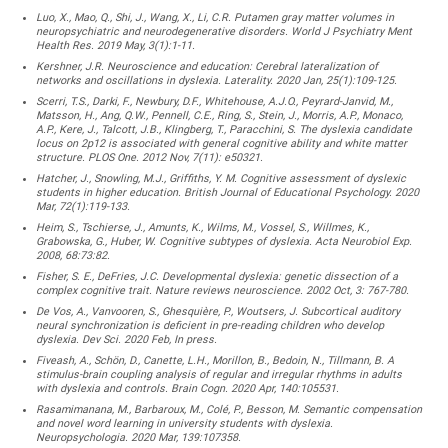
Luo, X., Mao, Q., Shi, J., Wang, X., Li, C.R. Putamen gray matter volumes in
neuropsychiatric and neurodegenerative disorders. World J Psychiatry Ment
Health Res. 2019 May, 3(1):1-11.
Kershner, J.R. Neuroscience and education: Cerebral lateralization of
networks and oscillations in dyslexia. Laterality. 2020 Jan, 25(1):109-125.
Scerri, T.S., Darki, F., Newbury, D.F., Whitehouse, A.J.O., Peyrard-Janvid, M.,
Matsson, H., Ang, Q.W., Pennell, C.E., Ring, S., Stein, J., Morris, A.P., Monaco,
A.P., Kere, J., Talcott, J.B., Klingberg, T., Paracchini, S. The dyslexia candidate
locus on 2p12 is associated with general cognitive ability and white matter
structure. PLOS One. 2012 Nov, 7(11): e50321.
Hatcher, J., Snowling, M.J., Griffiths, Y. M. Cognitive assessment of dyslexic
students in higher education. British Journal of Educational Psychology. 2020
Mar, 72(1):119-133.
Heim, S., Tschierse, J., Amunts, K., Wilms, M., Vossel, S., Willmes, K.,
Grabowska, G., Huber, W. Cognitive subtypes of dyslexia. Acta Neurobiol Exp.
2008, 68:73:82.
Fisher, S. E., DeFries, J.C. Developmental dyslexia: genetic dissection of a
complex cognitive trait. Nature reviews neuroscience. 2002 Oct, 3: 767-780.
De Vos, A., Vanvooren, S., Ghesquière, P., Woutsers, J. Subcortical auditory
neural synchronization is deficient in pre-reading children who develop
dyslexia. Dev Sci. 2020 Feb, In press.
Fiveash, A., Schön, D., Canette, L.H., Morillon, B., Bedoin, N., Tillmann, B. A
stimulus-brain coupling analysis of regular and irregular rhythms in adults
with dyslexia and controls. Brain Cogn. 2020 Apr, 140:105531.
Rasamimanana, M., Barbaroux, M., Colé, P., Besson, M. Semantic compensation
and novel word learning in university students with dyslexia.
Neuropsychologia. 2020 Mar, 139:107358.