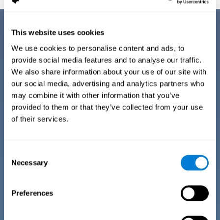
Sus ventajas
This website uses cookies
We use cookies to personalise content and ads, to
CogniFit ha optimizado su entrenamiento cognitivo para la dislexia en
adultos, por lo que cuenta con ciertas ventajas que le distinguen de
provide social media features and to analyse our traffic.
otros tipo de actividades de estimulación cognitiva para la dislexia:
We also share information about your use of our site with
our social media, advertising and analytics partners who
FÁCIL DE GESTIONAR
may combine it with other information that you’ve
CogniFit ha simplificado al máximo el entrenamiento para
provided to them or that they’ve collected from your use
la dislexia, de forma que cualquier usuario pueda disfrutar
of their services.
de su estimulación cognitiva para dislexia. Para ello, se han
automatizado los procesos de recopilación de información
y la elección del plan de entrenamiento personalizado para
la dislexia en adultos. Gracias a la automatización de estos
procesos, el usuario no necesitará estar familiarizado con la
Consent
tecnología o la neurociencia para usar los entrenamientos
para adultos con dislexia de CogniFit.
Necessary
Selection
ALTAMENTE ATRACTIVO
Preferences
La motivación es una parte importante del entrenamiento,
por lo que el diseño de las actividades de los
entrenamientos y de la plataforma de CogniFit han sido
diseñados para que resulten llamativos y atractivos para