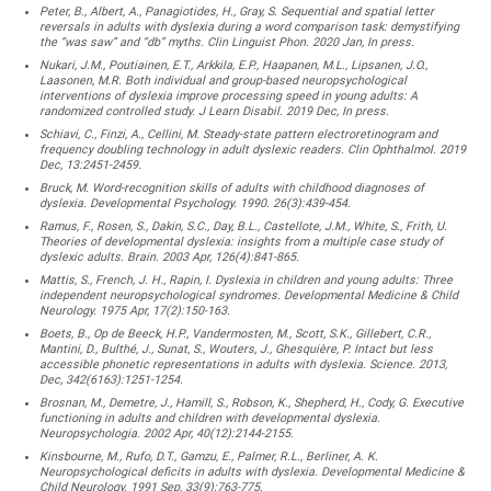
Peter, B., Albert, A., Panagiotides, H., Gray, S. Sequential and spatial letter
reversals in adults with dyslexia during a word comparison task: demystifying
the “was saw” and “db” myths. Clin Linguist Phon. 2020 Jan, In press.
Nukari, J.M., Poutiainen, E.T., Arkkila, E.P., Haapanen, M.L., Lipsanen, J.O.,
Laasonen, M.R. Both individual and group-based neuropsychological
interventions of dyslexia improve processing speed in young adults: A
randomized controlled study. J Learn Disabil. 2019 Dec, In press.
Schiavi, C., Finzi, A., Cellini, M. Steady-state pattern electroretinogram and
frequency doubling technology in adult dyslexic readers. Clin Ophthalmol. 2019
Dec, 13:2451-2459.
Bruck, M. Word-recognition skills of adults with childhood diagnoses of
dyslexia. Developmental Psychology. 1990. 26(3):439-454.
Ramus, F., Rosen, S., Dakin, S.C., Day, B.L., Castellote, J.M., White, S., Frith, U.
Theories of developmental dyslexia: insights from a multiple case study of
dyslexic adults. Brain. 2003 Apr, 126(4):841-865.
Mattis, S., French, J. H., Rapin, I. Dyslexia in children and young adults: Three
independent neuropsychological syndromes. Developmental Medicine & Child
Neurology. 1975 Apr, 17(2):150-163.
Boets, B., Op de Beeck, H.P., Vandermosten, M., Scott, S.K., Gillebert, C.R.,
Mantini, D., Bulthé, J., Sunat, S., Wouters, J., Ghesquière, P. Intact but less
accessible phonetic representations in adults with dyslexia. Science. 2013,
Dec, 342(6163):1251-1254.
Brosnan, M., Demetre, J., Hamill, S., Robson, K., Shepherd, H., Cody, G. Executive
functioning in adults and children with developmental dyslexia.
Neuropsychologia. 2002 Apr, 40(12):2144-2155.
Kinsbourne, M., Rufo, D.T., Gamzu, E., Palmer, R.L., Berliner, A. K.
Neuropsychological deficits in adults with dyslexia. Developmental Medicine &
Child Neurology. 1991 Sep, 33(9):763-775.