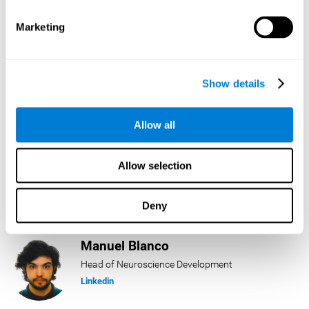
Linkedin
Marketing
Lukas Häring
Head of AI
Show details
Linkedin
Allow all
Daniel Rabasco
Allow selection
Product Manager
Linkedin
Deny
Manuel Blanco
Head of Neuroscience Development
Linkedin