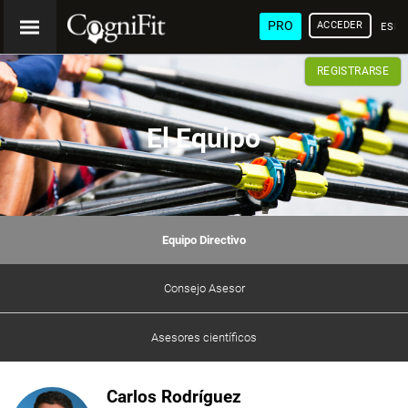
PRO
ACCEDER
ESP
REGISTRARSE
El Equipo
Equipo Directivo
Consejo Asesor
Asesores científicos
Carlos Rodríguez