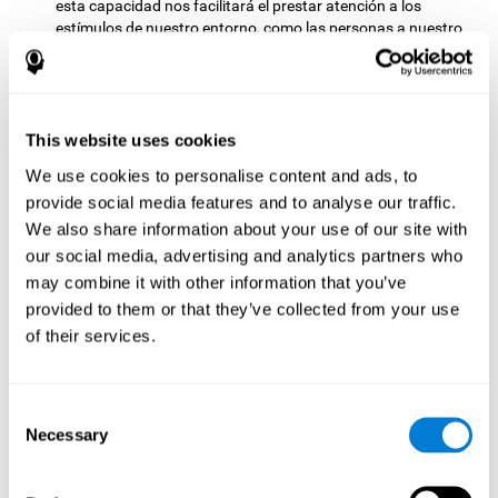
esta capacidad nos facilitará el prestar atención a los
estímulos de nuestro entorno, como las personas a nuestro
alrededor o las actividades en las que estemos envueltos.
Otras capacidades cognitivas
relevantes son:
This website uses cookies
We use cookies to personalise content and ads, to
provide social media features and to analyse our traffic.
Percepción visual:
Para avanzar de nivel en este juego mental
tendremos que identificar correctamente cada objeto que
We also share information about your use of our site with
aparece en pantalla y procesar rápidamente toda la
our social media, advertising and analytics partners who
información de la que disponemos para saber si su lugar
may combine it with other information that you’ve
pertenece a un lado u otro de barrera. Al practicar este
provided to them or that they’ve collected from your use
ejercicio estamos fortaleciendo y estimulando nuestra
of their services.
capacidad de percepción visual. Un buen funcionamiento de
esta habilidad cognitiva es fundamental para nuestro día a
día, pues nos permite interpretar correctamente la
información que llega a nuestros ojos y no perdernos
Consent
detalles importantes sobre lo que sucede a nuestro
Necessary
Selection
alrededor. Utilizamos esta habilidad continuamente para
conducir, para aprender cosas nuevas, para dibujar, para
practicar cualquier deporte, conducir, desplazarnos, cocinar,