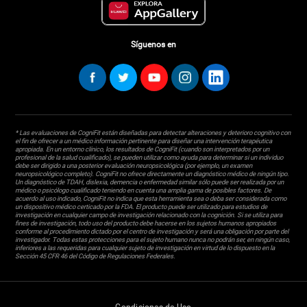
Síguenos en
* Las evaluaciones de CogniFit están diseñadas para detectar alteraciones y deterioro cognitivo con
el fin de ofrecer a un médico información pertinente para diseñar una intervención terapéutica
apropiada. En un entorno clínico, los resultados de CogniFit (cuando son interpretados por un
profesional de la salud cualificado), se pueden utilizar como ayuda para determinar si un individuo
debe ser dirigido a una posterior evaluación neuropsicológica (por ejemplo, un examen
neuropsicológico completo). CogniFit no ofrece directamente un diagnóstico médico de ningún tipo.
Un diagnóstico de TDAH, dislexia, demencia o enfermedad similar sólo puede ser realizada por un
médico o psicólogo cualificado teniendo en cuenta una amplia gama de posibles factores. De
acuerdo al uso indicado, CogniFit no indica que esta herramienta sea o deba ser considerada como
un dispositivo médico certicado por la FDA. El producto puede ser utilizado para estudios de
investigación en cualquier campo de investigación relacionado con la cognición. Si se utiliza para
fines de investigación, todo uso del producto debe hacerse en los sujetos humanos apropiados
conforme al procedimiento dictado por el centro de investigación y será una obligación por parte del
investigador. Todas estas protecciones para el sujeto humano nunca no podrán ser, en ningún caso,
inferiores a las requeridas para cualquier sujeto de investigación en virtud de lo dispuesto en la
Sección 45 CFR 46 del Código de Regulaciones Federales.