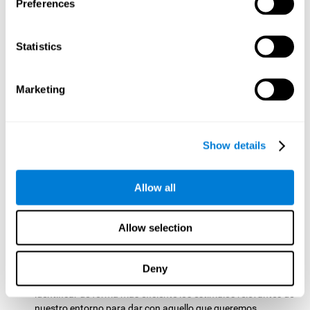
Preferences
etc...
Percepción espacial:
Para avanzar en este juego mental
Statistics
debemos interpretar adecuadamente la posición, forma,
tamaño y movimiento de los diferentes estímulos que
aparecen en pantalla y guiar la barrera en base a esa
Marketing
información. Al practicar este ejercicio estamos activando y
estimulando nuestra capacidad de percepción espacial.
Mejorar esta habilidad cognitiva es fundamental para
nuestro día a día pues nos permite percibir correctamente
Show details
nuestro entorno y adelantarnos a los cambios que puedan
existir en el espacio. Utilizamos constantemente esta
habilidad, por ejemplo, al caminar, cuando nos vestimos,
Allow all
dibujamos, conducimos, practicamos deportes, etc...
Escaneo visual:
Para avanzar en este juego mental
tendremos que localizar rápidamente qué elementos se
Allow selection
encuentran en lado correcto, en lado erróneo y qué
elementos se están aproximando al centro. Al practicar este
ejercicio mental estamos activando y estimulando nuestro
Deny
escaneo visual. Mejorar esta habilidad cognitiva nos permite
identificar de forma más eficiente los estímulos relevantes de
nuestro entorno para dar con aquello que queremos