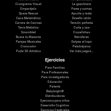
Crucigrama Visual
La gasolinera
Emparéjalo
Pares y sumas
Space Rescue
Apunta y resta
Caos Matemático
Desafío ratón
Carrera de Canicas
Tensión perfecta
Tenis Melódico
Corta y cae
Scrambled
Cruzafichas
Busca tu Mascota
Nenúfares
Parejas Musicales
Golpea al topo
Cronocolor
Palabrájaros
Puzle 3D Artístico
Ver más juegos...
Ejercicios
Para Familias
Para Profesionales
Para investigadores
Educación
Patente
Babybright®
Distribuidores
Ejercicios para niños
Desarrollo Cognitivo
Ejercicios Cerebrales