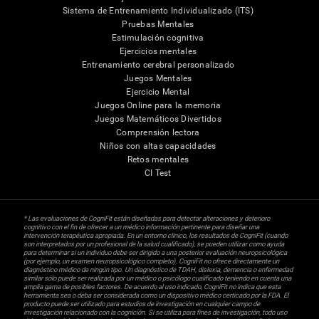
Sistema de Entrenamiento Individualizado (ITS)
Pruebas Mentales
Estimulación cognitiva
Ejercicios mentales
Entrenamiento cerebral personalizado
Juegos Mentales
Ejercicio Mental
Juegos Online para la memoria
Juegos Matemáticos Divertidos
Comprensión lectora
Niños con altas capacidades
Retos mentales
CI Test
* Las evaluaciones de CogniFit están diseñadas para detectar alteraciones y deterioro
cognitivo con el fin de ofrecer a un médico información pertinente para diseñar una
intervención terapéutica apropiada. En un entorno clínico, los resultados de CogniFit (cuando
son interpretados por un profesional de la salud cualificado), se pueden utilizar como ayuda
para determinar si un individuo debe ser dirigido a una posterior evaluación neuropsicológica
(por ejemplo, un examen neuropsicológico completo). CogniFit no ofrece directamente un
diagnóstico médico de ningún tipo. Un diagnóstico de TDAH, dislexia, demencia o enfermedad
similar sólo puede ser realizada por un médico o psicólogo cualificado teniendo en cuenta una
amplia gama de posibles factores. De acuerdo al uso indicado, CogniFit no indica que esta
herramienta sea o deba ser considerada como un dispositivo médico certicado por la FDA. El
producto puede ser utilizado para estudios de investigación en cualquier campo de
investigación relacionado con la cognición. Si se utiliza para fines de investigación, todo uso