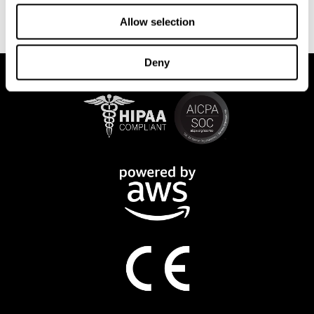
CogniFit
realizarse mediante ordenador. Al finalizar cada sesión,
mostrará un detallado gráfico con el avance
Allow selection
del estado
cognitivo.
Deny