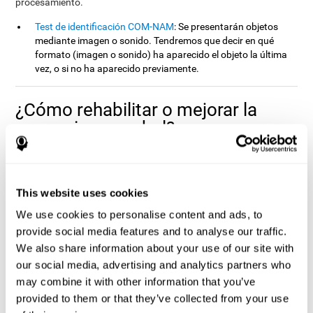
procesamiento.
Test de identificación COM-NAM
: Se presentarán objetos
mediante imagen o sonido. Tendremos que decir en qué
formato (imagen o sonido) ha aparecido el objeto la última
vez, o si no ha aparecido previamente.
¿Cómo rehabilitar o mejorar la
memoria no verbal?
Todas las habilidades cognitivas, incluido la memoria no verbal,
CogniFit
pueden ser entrenadas para mejorar su rendimiento. En
ofrecemos la posibilidad de hacerlo de manera profesional.
This website uses cookies
La
plasticidad cerebral
es la base de la rehabilitación de la
We use cookies to personalise content and ads, to
memoria no verbal y de las demás capacidades cognitivas
.
provide social media features and to analyse our traffic.
CogniFit
dispone de una batería de ejercicios diseñados para
We also share information about your use of our site with
rehabilitar los déficits en la memoria no verbal y otras funciones
cognitivas. El cerebro y sus conexiones neuronales se fortalecen
our social media, advertising and analytics partners who
con el uso de las funciones que dependen de éstos. De modo que,
may combine it with other information that you’ve
si ejercitamos frecuentemente la memoria no verbal, las
provided to them or that they’ve collected from your use
conexiones cerebrales de las estructuras implicadas en esta