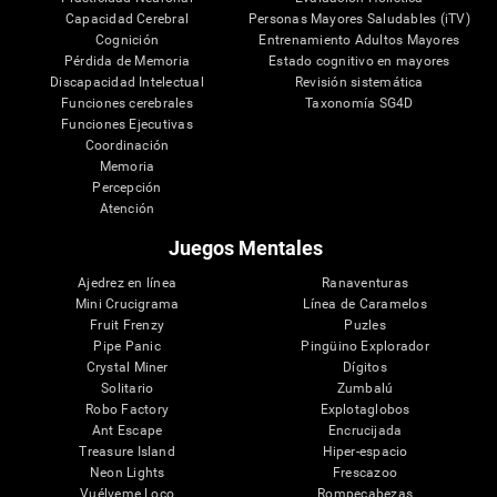
Capacidad Cerebral
Personas Mayores Saludables (iTV)
Cognición
Entrenamiento Adultos Mayores
Pérdida de Memoria
Estado cognitivo en mayores
Discapacidad Intelectual
Revisión sistemática
Funciones cerebrales
Taxonomía SG4D
Funciones Ejecutivas
Coordinación
Memoria
Percepción
Atención
Juegos Mentales
Ajedrez en línea
Ranaventuras
Mini Crucigrama
Línea de Caramelos
Fruit Frenzy
Puzles
Pipe Panic
Pingüino Explorador
Crystal Miner
Dígitos
Solitario
Zumbalú
Robo Factory
Explotaglobos
Ant Escape
Encrucijada
Treasure Island
Hiper-espacio
Neon Lights
Frescazoo
Vuélveme Loco
Rompecabezas