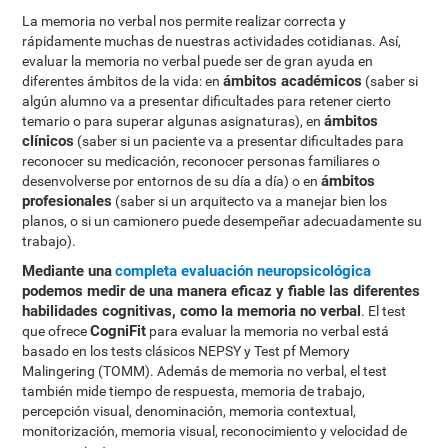
La memoria no verbal nos permite realizar correcta y
rápidamente muchas de nuestras actividades cotidianas. Así,
evaluar la memoria no verbal puede ser de gran ayuda en
ámbitos académicos
diferentes ámbitos de la vida: en
(saber si
algún alumno va a presentar dificultades para retener cierto
ámbitos
temario o para superar algunas asignaturas), en
clínicos
(saber si un paciente va a presentar dificultades para
reconocer su medicación, reconocer personas familiares o
ámbitos
desenvolverse por entornos de su día a día) o en
profesionales
(saber si un arquitecto va a manejar bien los
planos, o si un camionero puede desempeñar adecuadamente su
trabajo).
Mediante una
completa evaluación neuropsicológica
podemos medir de una manera eficaz y fiable las diferentes
habilidades cognitivas, como la memoria no verbal
. El test
CogniFit
que ofrece
para evaluar la memoria no verbal está
basado en los tests clásicos NEPSY y Test pf Memory
Malingering (TOMM). Además de memoria no verbal, el test
también mide tiempo de respuesta, memoria de trabajo,
percepción visual, denominación, memoria contextual,
monitorización, memoria visual, reconocimiento y velocidad de