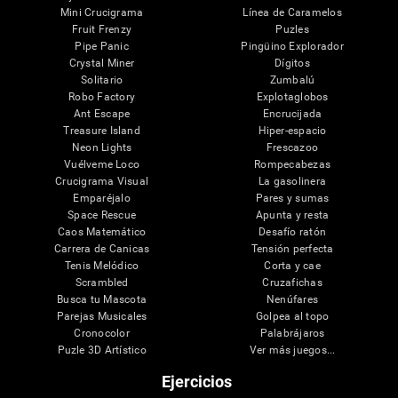
Mini Crucigrama
Línea de Caramelos
Fruit Frenzy
Puzles
Pipe Panic
Pingüino Explorador
Crystal Miner
Dígitos
Solitario
Zumbalú
Robo Factory
Explotaglobos
Ant Escape
Encrucijada
Treasure Island
Hiper-espacio
Neon Lights
Frescazoo
Vuélveme Loco
Rompecabezas
Crucigrama Visual
La gasolinera
Emparéjalo
Pares y sumas
Space Rescue
Apunta y resta
Caos Matemático
Desafío ratón
Carrera de Canicas
Tensión perfecta
Tenis Melódico
Corta y cae
Scrambled
Cruzafichas
Busca tu Mascota
Nenúfares
Parejas Musicales
Golpea al topo
Cronocolor
Palabrájaros
Puzle 3D Artístico
Ver más juegos...
Ejercicios