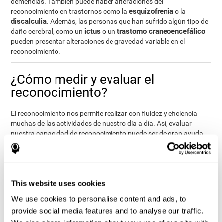
demencias. También puede haber alteraciones del
esquizofrenia
reconocimiento en trastornos como la
o la
discalculia
. Además, las personas que han sufrido algún tipo de
ictus
trastorno craneoencefálico
daño cerebral, como un
o un
pueden presentar alteraciones de gravedad variable en el
reconocimiento.
¿Cómo medir y evaluar el
reconocimiento?
El reconocimiento nos permite realizar con fluidez y eficiencia
muchas de las actividades de nuestro día a día. Así, evaluar
nuestra capacidad de reconocimiento puede ser de gran ayuda
ámbitos académicos
en diferentes ámbitos de la vida: en
(saber
si algún alumno va a tener problemas a la hora de reconocer
ámbitos clínicos
pautas o temario), en
(saber si un paciente va
a tener problemas para reconocer su medicación, lugares o
ámbitos profesionales
familiares allegados) o en
This website uses cookies
(saber si un
trabajador puede reconocer y manejarse bien con el material
We use cookies to personalise content and ads, to
laboral o los clientes).
provide social media features and to analyse our traffic.
Mediante una
completa evaluación neuropsicológica