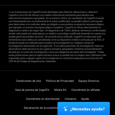
* Las evaluaciones de CogniFit están diseñadas para detectar alteraciones y deterioro
cognitivo con el fin de ofrecer a un médico información pertinente para diseñar una
intervención terapéutica apropiada. En un entorno clínico, los resultados de CogniFit (cuando
son interpretados por un profesional de la salud cualificado), se pueden utilizar como ayuda
para determinar si un individuo debe ser dirigido a una posterior evaluación neuropsicológica
(por ejemplo, un examen neuropsicológico completo). CogniFit no ofrece directamente un
diagnóstico médico de ningún tipo. Un diagnóstico de TDAH, dislexia, demencia o enfermedad
similar sólo puede ser realizada por un médico o psicólogo cualificado teniendo en cuenta una
amplia gama de posibles factores. De acuerdo al uso indicado, CogniFit no indica que esta
herramienta sea o deba ser considerada como un dispositivo médico certicado por la FDA. El
producto puede ser utilizado para estudios de investigación en cualquier campo de
investigación relacionado con la cognición. Si se utiliza para fines de investigación, todo uso
del producto debe hacerse en los sujetos humanos apropiados conforme al procedimiento
dictado por el centro de investigación y será una obligación por parte del investigador. Todas
estas protecciones para el sujeto humano nunca no podrán ser, en ningún caso, inferiores a las
requeridas para cualquier sujeto de investigación en virtud de lo dispuesto en la Sección 45
CFR 46 del Código de Regulaciones Federales.
Condiciones de Uso
Política de Privacidad
Equipo Directivo
Sala de prensa de CogniFit
Media Kit
Conviértete en afiliado
Conviértete en distribuidor
Contacto
Ayuda
Declaración de Accesibilidad
Centro de Confianza
¿Necesitas ayuda?