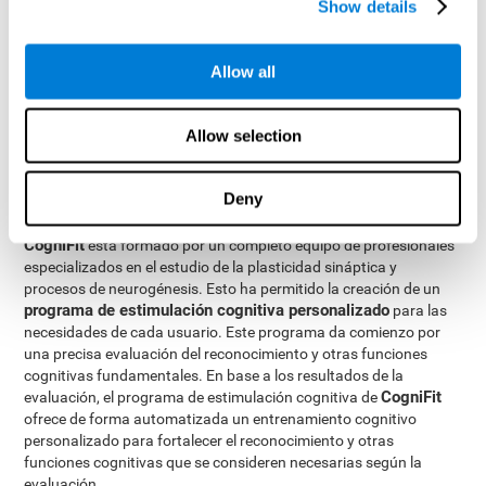
Show details
ofrecemos la posibilidad de hacerlo de manera profesional.
La
plasticidad cerebral
es la base de la rehabilitación del
reconocimiento y de las demás capacidades cognitivas
.
Allow all
CogniFit
dispone de una batería de ejercicios diseñados para
rehabilitar los déficits en el reconocimiento y otras funciones
cognitivas. El cerebro y sus conexiones neuronales se fortalecen
Allow selection
con el uso de las funciones que dependen de éstos. De modo que,
si ejercitamos frecuentemente el reconocimiento, las conexiones
cerebrales de las estructuras implicadas en esta capacidad se
Deny
fortalecerán.
CogniFit
está formado por un completo equipo de profesionales
especializados en el estudio de la plasticidad sináptica y
procesos de neurogénesis. Esto ha permitido la creación de un
programa de estimulación cognitiva personalizado
para las
necesidades de cada usuario. Este programa da comienzo por
una precisa evaluación del reconocimiento y otras funciones
cognitivas fundamentales. En base a los resultados de la
CogniFit
evaluación, el programa de estimulación cognitiva de
ofrece de forma automatizada un entrenamiento cognitivo
personalizado para fortalecer el reconocimiento y otras
funciones cognitivas que se consideren necesarias según la
evaluación.