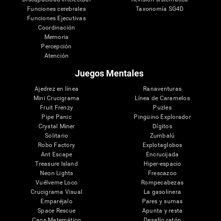
Funciones cerebrales
Taxonomía SG4D
Funciones Ejecutivas
Coordinación
Memoria
Percepción
Atención
Juegos Mentales
Ajedrez en línea
Ranaventuras
Mini Crucigrama
Línea de Caramelos
Fruit Frenzy
Puzles
Pipe Panic
Pingüino Explorador
Crystal Miner
Dígitos
Solitario
Zumbalú
Robo Factory
Explotaglobos
Ant Escape
Encrucijada
Treasure Island
Hiper-espacio
Neon Lights
Frescazoo
Vuélveme Loco
Rompecabezas
Crucigrama Visual
La gasolinera
Emparéjalo
Pares y sumas
Space Rescue
Apunta y resta
Caos Matemático
Desafío ratón