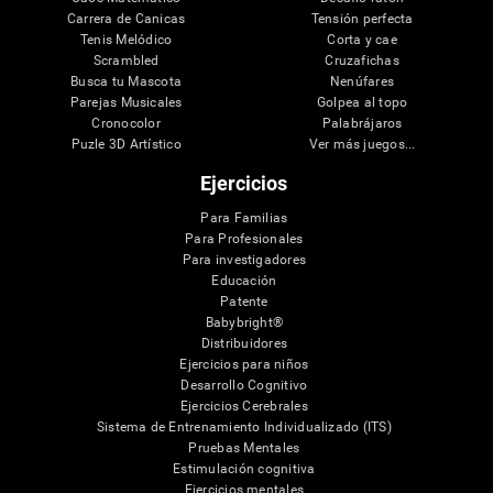
Carrera de Canicas
Tensión perfecta
Tenis Melódico
Corta y cae
Scrambled
Cruzafichas
Busca tu Mascota
Nenúfares
Parejas Musicales
Golpea al topo
Cronocolor
Palabrájaros
Puzle 3D Artístico
Ver más juegos...
Ejercicios
Para Familias
Para Profesionales
Para investigadores
Educación
Patente
Babybright®
Distribuidores
Ejercicios para niños
Desarrollo Cognitivo
Ejercicios Cerebrales
Sistema de Entrenamiento Individualizado (ITS)
Pruebas Mentales
Estimulación cognitiva
Ejercicios mentales