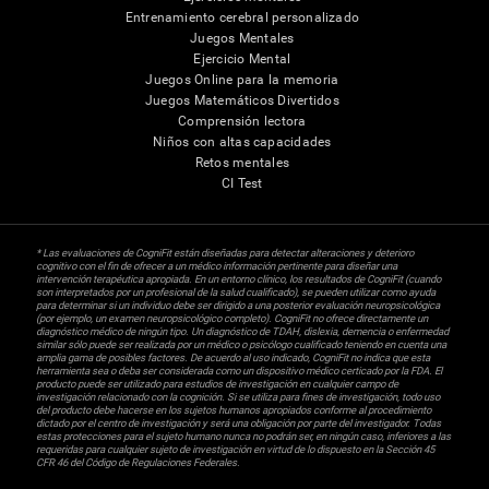
Entrenamiento cerebral personalizado
Juegos Mentales
Ejercicio Mental
Juegos Online para la memoria
Juegos Matemáticos Divertidos
Comprensión lectora
Niños con altas capacidades
Retos mentales
CI Test
* Las evaluaciones de CogniFit están diseñadas para detectar alteraciones y deterioro
cognitivo con el fin de ofrecer a un médico información pertinente para diseñar una
intervención terapéutica apropiada. En un entorno clínico, los resultados de CogniFit (cuando
son interpretados por un profesional de la salud cualificado), se pueden utilizar como ayuda
para determinar si un individuo debe ser dirigido a una posterior evaluación neuropsicológica
(por ejemplo, un examen neuropsicológico completo). CogniFit no ofrece directamente un
diagnóstico médico de ningún tipo. Un diagnóstico de TDAH, dislexia, demencia o enfermedad
similar sólo puede ser realizada por un médico o psicólogo cualificado teniendo en cuenta una
amplia gama de posibles factores. De acuerdo al uso indicado, CogniFit no indica que esta
herramienta sea o deba ser considerada como un dispositivo médico certicado por la FDA. El
producto puede ser utilizado para estudios de investigación en cualquier campo de
investigación relacionado con la cognición. Si se utiliza para fines de investigación, todo uso
del producto debe hacerse en los sujetos humanos apropiados conforme al procedimiento
dictado por el centro de investigación y será una obligación por parte del investigador. Todas
estas protecciones para el sujeto humano nunca no podrán ser, en ningún caso, inferiores a las
requeridas para cualquier sujeto de investigación en virtud de lo dispuesto en la Sección 45
CFR 46 del Código de Regulaciones Federales.