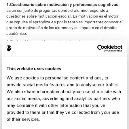
1.Cuestionario sobre motivación y preferencias cognitivas:
Es un conjunto de preguntas donde el alumno responde a
cuestiones sobre motivación escolar. La motivación es el motor
que impulsa el aprendizaje y por lo tanto es importante conocer el
grado de motivación de los alumnos y su impacto en el ámbito
académico.
2.Evaluación cognitiva:
Mediante “pruebas o juegos”
digitalizados se miden en total 23 habilidades cognitivas,
agrupadas en las siguientes áreas: Razonamiento,
Atención,Memoria, Coordinación y Percepción
3.Informes automatizados:
Con la información del cuestionario
This website uses cookies
y la evaluación de las habilidades cognitivas se emiten dos
We use cookies to personalise content and ads, to
informes automatizados que recibe el profesional (docente,
provide social media features and to analyse our traffic.
orientador o terapeuta), en el que se incluyen recomendaciones y
pautas para el aula.
We also share information about your use of our site with
our social media, advertising and analytics partners who
Informe profesional
may combine it with other information that you’ve
Informe para los padres y el estudiante
provided to them or that they’ve collected from your use
of their services.