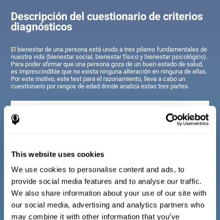
Descripción del cuestionario de criterios
diagnósticos
El bienestar de una persona está unido a tres pilares fundamentales de
nuestra vida (bienestar social, bienestar físico y bienestar psicológico).
Para poder afirmar que una persona goza de un buen estado de salud,
es imprescindible que no exista ninguna alteración en ninguna de ellas.
Por este motivo, este test para el razonamiento, lleva a cabo un
cuestionario por rangos de edad donde analiza estas tres partes.
Cuestionario para niños y adolescentes de 7 a 17
años
This website uses cookies
Consta de una serie de ítems de fácil respuesta que deben ser
cumplimentados por el tutor o profesional responsable de la
evaluación. El cuestionario recoge preguntas sobre los
We use cookies to personalise content and ads, to
siguientes dominios: Bienestar físico (estar en una condición
provide social media features and to analyse our traffic.
física apropiada), Bienestar psicológico (un buen estado de
nuestros procesos cognitivos y emocionales) y Bienestar social
We also share information about your use of our site with
(mantener unas relaciones sanas y ricas con las personas de
our social media, advertising and analytics partners who
nuestro entorno). Las preguntas pertenecientes a cada dominio
están adaptadas para el día a día de los niños y adolescentes de
may combine it with other information that you’ve