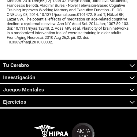
Med Sci. 2010 Dec;65(12):1338-43. Evelyn Shatil, Jaroslava Mikulecká,
Francesco Bellotti, Vladimír Burěs - Novel Television-Based Cognitive
Training Improves Working Memory and Executive Function - PLOS
ONE July 03, 2014. 10.1371/journal.pone.0101472. Gard T, Hölzel BK,
Lazar SW. The potential effects of meditation on age-related cognitive
decline: a systematic review. Ann N Y Acad Sci. 2014 Jan; 1307:89-103.
doi: 10.1111/nyas.12348. 2. Voss MW et al. Plasticity of brain networks
in a randomized intervention trial of exercise training in older adults.
Front Aging Neurosci. 2010 Aug 26;2. pii: 32. doi:
10.3389/fnagi.2010.00032.
Tu Cerebro
Investigación
Juegos Mentales
Ejercicios