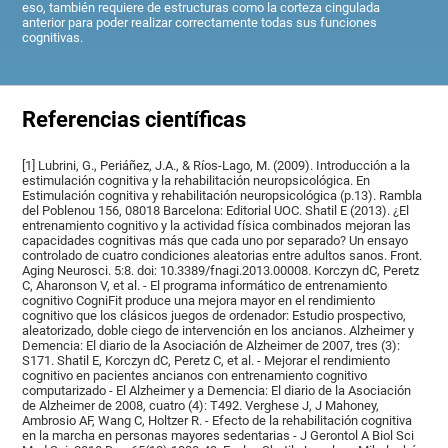
eso, también requiere de estructuras como la corteza cingulada
anterior para poder realizar correctamente todas sus funciones
cognitivas.
Referencias científicas
[1] Lubrini, G., Periáñez, J.A., & Ríos-Lago, M. (2009). Introducción a la
estimulación cognitiva y la rehabilitación neuropsicológica. En
Estimulación cognitiva y rehabilitación neuropsicológica (p.13). Rambla
del Poblenou 156, 08018 Barcelona: Editorial UOC. Shatil E (2013). ¿El
entrenamiento cognitivo y la actividad física combinados mejoran las
capacidades cognitivas más que cada uno por separado? Un ensayo
controlado de cuatro condiciones aleatorias entre adultos sanos. Front.
Aging Neurosci. 5:8. doi: 10.3389/fnagi.2013.00008. Korczyn dC, Peretz
C, Aharonson V, et al. - El programa informático de entrenamiento
cognitivo CogniFit produce una mejora mayor en el rendimiento
cognitivo que los clásicos juegos de ordenador: Estudio prospectivo,
aleatorizado, doble ciego de intervención en los ancianos. Alzheimer y
Demencia: El diario de la Asociación de Alzheimer de 2007, tres (3):
S171. Shatil E, Korczyn dC, Peretz C, et al. - Mejorar el rendimiento
cognitivo en pacientes ancianos con entrenamiento cognitivo
computarizado - El Alzheimer y a Demencia: El diario de la Asociación
de Alzheimer de 2008, cuatro (4): T492. Verghese J, J Mahoney,
Ambrosio AF, Wang C, Holtzer R. - Efecto de la rehabilitación cognitiva
en la marcha en personas mayores sedentarias - J Gerontol A Biol Sci