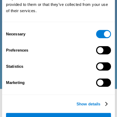
esta edad.
provided to them or that they’ve collected from your use
of their services.
Cuestionario para adultos y mayores
Consent
Necessary
Selection
Consta de una serie de ítems de fácil respuesta que pueden ser
cumplimentados por el profesional responsable de la
evaluación, o por la propia persona que realiza el test de
evaluación cognitiva para el razonamiento. El cuestionario
Preferences
recoge ítems sobre su bienestar psicológico, signos
relacionados con el bienestar físico o relaciones sociales. Las
preguntas pertenecientes a cada dominio están adaptadas para
las rutinas y actividades de las personas adultas o ancianas.
Statistics
Marketing
Aspectos neuropsicológicos evaluados:
áreas y capacidades cognitivas
Show details
Las funciones ejecutivas nos permiten ser eficientes en nuestro día a