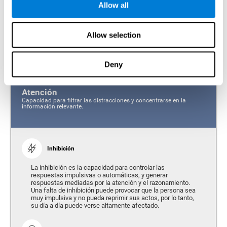
día, resolver problemas y alcanzar nuestros objetivos, aunque eso
Allow all
suponga en ocasiones, modificar en el plan original. Gracias al
razonamiento somos capaces de relacionar, clasificar, ordenar y
planificar nuestras ideas o acciones según las necesidades que se
impongan en el momento presente o futuro. Estas son cada una de las
Allow selection
capacidades cognitivas que conforman las funciones ejecutivas y que
serán evaluadas en la Evaluación Cognitiva para el Razonamiento (CAB-
RS):
Deny
Atención
Capacidad para filtrar las distracciones y concentrarse en la
información relevante.
Inhibición
La inhibición es la capacidad para controlar las
respuestas impulsivas o automáticas, y generar
respuestas mediadas por la atención y el razonamiento.
Una falta de inhibición puede provocar que la persona sea
muy impulsiva y no pueda reprimir sus actos, por lo tanto,
su día a día puede verse altamente afectado.