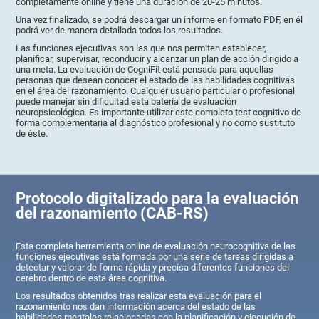
completamente online y tiene una duración de 20-25 minutos.
Una vez finalizado, se podrá descargar un informe en formato PDF, en él
podrá ver de manera detallada todos los resultados.
Las funciones ejecutivas son las que nos permiten establecer,
planificar, supervisar, reconducir y alcanzar un plan de acción dirigido a
una meta. La evaluación de CogniFit está pensada para aquellas
personas que desean conocer el estado de las habilidades cognitivas
en el área del razonamiento. Cualquier usuario particular o profesional
puede manejar sin dificultad esta batería de evaluación
neuropsicológica. Es importante utilizar este completo test cognitivo de
forma complementaria al diagnóstico profesional y no como sustituto
de éste.
Protocolo digitalizado para la evaluación
del razonamiento (CAB-RS)
Esta completa herramienta online de evaluación neurocognitiva de las
funciones ejecutivas está formada por una serie de tareas dirigidas a
detectar y valorar de forma rápida y precisa diferentes funciones del
cerebro dentro de esta área cognitiva.
Los resultados obtenidos tras realizar esta evaluación para el
razonamiento nos dan información acerca del estado de las
habilidades mentales relacionadas con la planificación y ejecución de