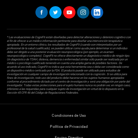
* Las evaluaciones de CogniFit están diseñadas para detectar alteraciones y deterioro cognitivo con
el fin de ofrecer a un médico información pertinente para diseñar una intervención terapéutica
apropiada. En un entorno clínico, los resultados de CogniFit (cuando son interpretados por un
profesional de la salud cualificado), se pueden utilizar como ayuda para determinar si un individuo
debe ser dirigido a una posterior evaluación neuropsicológica (por ejemplo, un examen
neuropsicológico completo). CogniFit no ofrece directamente un diagnóstico médico de ningún tipo.
Un diagnóstico de TDAH, dislexia, demencia o enfermedad similar sólo puede ser realizada por un
médico o psicólogo cualificado teniendo en cuenta una amplia gama de posibles factores. De
acuerdo al uso indicado, CogniFit no indica que esta herramienta sea o deba ser considerada como
un dispositivo médico certicado por la FDA. El producto puede ser utilizado para estudios de
investigación en cualquier campo de investigación relacionado con la cognición. Si se utiliza para
fines de investigación, todo uso del producto debe hacerse en los sujetos humanos apropiados
conforme al procedimiento dictado por el centro de investigación y será una obligación por parte del
investigador. Todas estas protecciones para el sujeto humano nunca no podrán ser, en ningún caso,
inferiores a las requeridas para cualquier sujeto de investigación en virtud de lo dispuesto en la
Sección 45 CFR 46 del Código de Regulaciones Federales.
Condiciones de Uso
Política de Privacidad
Equipo Directivo