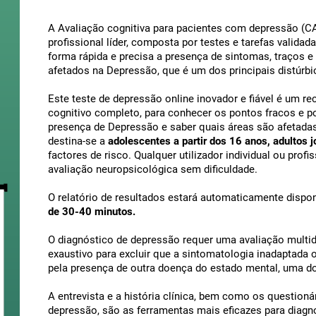
A Avaliação cognitiva para pacientes com depressão (C
profissional líder, composta por testes e tarefas validad
forma rápida e precisa a presença de sintomas, traços 
afetados na Depressão, que é um dos principais distúrb
Este teste de depressão online inovador e fiável é um re
cognitivo completo, para conhecer os pontos fracos e pon
presença de Depressão e saber quais áreas são afetadas
destina-se a
adolescentes a partir dos 16 anos, adultos j
factores de risco. Qualquer utilizador individual ou prof
avaliação neuropsicológica sem dificuldade.
O relatório de resultados estará automaticamente dispon
de 30-40 minutos.
O diagnóstico de depressão requer uma avaliação multidi
exaustivo para excluir que a sintomatologia inadaptada 
pela presença de outra doença do estado mental, uma do
A entrevista e a história clínica, bem como os questioná
depressão, são as ferramentas mais eficazes para diagn