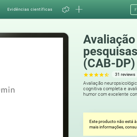
a
Evidências científicas
F
Avaliação
pesquisas
(CAB-DP)
31
reviews
Avaliação neuropsicológi
cognitiva completa e aval
humor com excelente conf
Este producto não está à
mais informações, consu