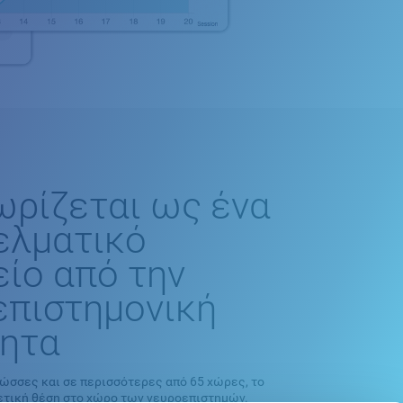
ωρίζεται ως ένα
ελματικό
ίο από την
επιστημονική
τητα
λώσσες και σε περισσότερες από 65 χώρες, το
γετική θέση στο χώρο των νευροεπιστημών.