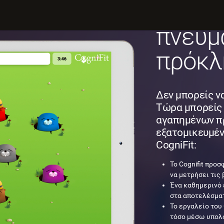
Δώρισ
πνευμ
πρόκλ
Δεν μπορείς ν
Τώρα μπορείς 
αγαπημένων π
εξατομικευμέ
CogniFit:
Το Cognifit προ
να μετρήσει τις
Ένα καθημερινό
στα αποτελέσματ
Το εργαλείο του 
τόσο μέσω υπολ