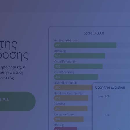
της
δοσης
ληροφορίες, ο
του γνωστική
νωστικές
ΣΑΣ