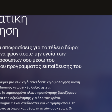
ε μία
ατική
ηση
α αποφασίσεις για το τέλειο δώρο;
να φροντίσεις την υγεία των
ροσώπων σου μέσω του
νου προγράμματος εκπαίδευσης του
σφέρει μία γενική διασκεδαστική αξιολόγηση ικανή
 βασικές γνωστικές δεξιότητες.
 εξατομικευμένο πλάνο προπόνησης βασιζόμενο
α της αξιολόγησης για όλο τον χρόνο.
CogniFit έχει σχεδιαστεί για να χρησιμοποιείται
ογιστή όπως και μέσω κινητών συσκευών. Οι