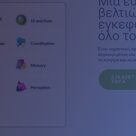
Μία ευ
βελτιώ
εγκεφ
όλο το
Είναι σημαντικό, π
συγκεκριμένος και
το κίνητρο και να 
ΔΙΚΑΙΩ
ΤΩΡΑ