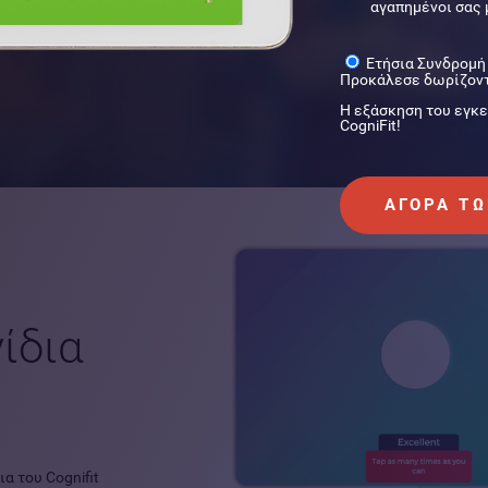
αγαπημένοι σας 
Ετήσια Συνδρομή
Προκάλεσε δωρίζοντ
Η εξάσκηση του εγκε
CogniFit!
ΑΓΟΡΆ Τ
ίδια
α του Cognifit