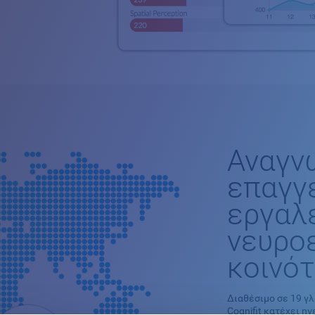
Αναγν
επαγγ
εργαλε
νευρο
κοινό
Διαθέσιμο σε 19 γ
Cognifit κατέχει η