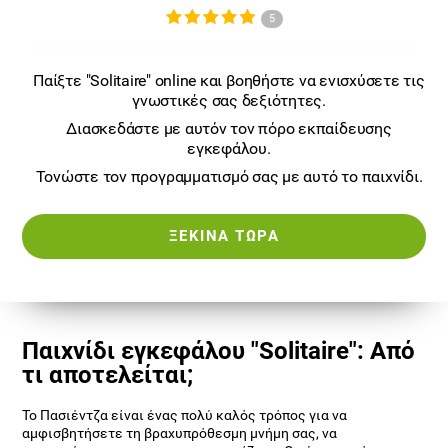
5
Παίξτε "Solitaire" online και βοηθήστε να ενισχύσετε τις
γνωστικές σας δεξιότητες.
Διασκεδάστε με αυτόν τον πόρο εκπαίδευσης
εγκεφάλου.
Τονώστε τον προγραμματισμό σας με αυτό το παιχνίδι.
ΞΕΚΊΝΑ ΤΏΡΑ
Παιχνίδι εγκεφάλου "Solitaire": Από
τι αποτελείται;
Το Πασιέντζα είναι ένας πολύ καλός τρόπος για να
αμφισβητήσετε τη βραχυπρόθεσμη μνήμη σας, να