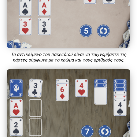
Το αντικείμενο του παιχνιδιού είναι να ταξινομήσετε τις
κάρτες σύμφωνα με το χρώμα και τους αριθμούς τους.