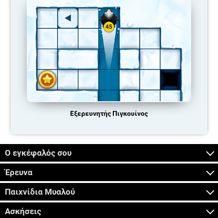
Εξερευνητής Πιγκουίνος
Ο εγκέφαλός σου
Έρευνα
Παιχνίδια Μυαλού
Ασκήσεις