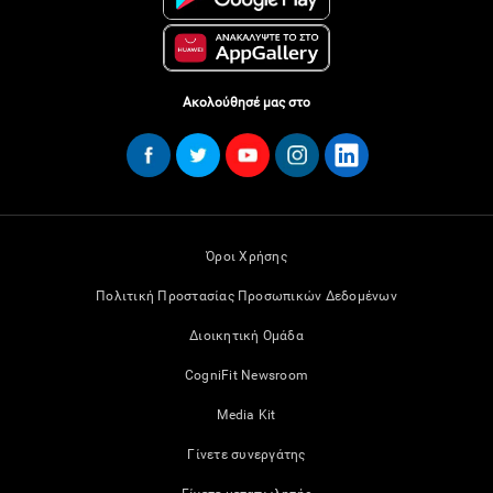
Ακολούθησέ μας στο
Όροι Χρήσης
Πολιτική Προστασίας Προσωπικών Δεδομένων
Διοικητική Ομάδα
CogniFit Newsroom
Media Kit
Γίνετε συνεργάτης