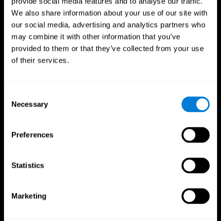
provide social media features and to analyse our traffic.
We also share information about your use of our site with
our social media, advertising and analytics partners who
may combine it with other information that you’ve
provided to them or that they’ve collected from your use
of their services.
Consent
Necessary
Selection
Ακολούθησέ μας στο
Preferences
Ο Εγκέφαλός Σου
Έρευνα
Statistics
Μυαλό και εγκέφαλος
Επικύρωση Ψηφιακής
Θεραπευτικής
Δεδομένα για τον εγκέφαλό σου
Παιχνίδια Υπολογιστή
Μέρη του εγκεφάλου
Marketing
Υγιείς Ενήλικες
Οι νευρώνες
Πιλότοι
Νευρωνική πλαστικότητα
Ολιστική Αξιολόγηση
Νόηση