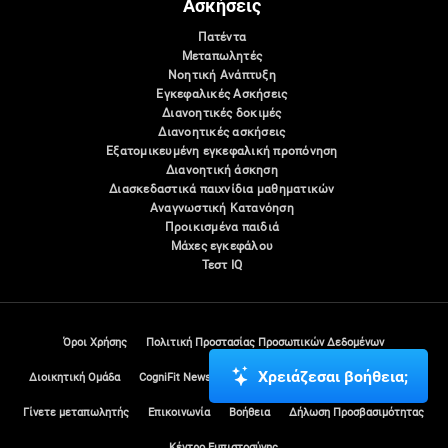
Ασκήσεις
Πατέντα
Μεταπωλητές
Νοητική Ανάπτυξη
Εγκεφαλικές Ασκήσεις
Διανοητικές δοκιμές
Διανοητικές ασκήσεις
Εξατομικευμένη εγκεφαλική προπόνηση
Διανοητική άσκηση
Διασκεδαστικά παιχνίδια μαθηματικών
Αναγνωστική Κατανόηση
Προικισμένα παιδιά
Μάχες εγκεφάλου
Τεστ IQ
Όροι Χρήσης
Πολιτική Προστασίας Προσωπικών Δεδομένων
Χρειάζεσαι βοήθεια;
Διοικητική Ομάδα
CogniFit Newsroom
Media Kit
Γίνετε συνεργάτης
Γίνετε μεταπωλητής
Επικοινωνία
Βοήθεια
Δήλωση Προσβασιμότητας
Κέντρο Εμπιστοσύνης