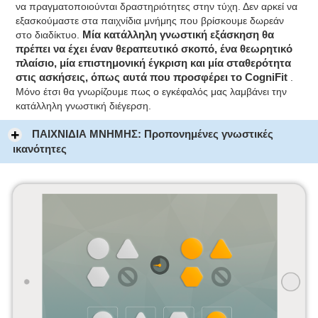
να πραγματοποιούνται δραστηριότητες στην τύχη. Δεν αρκεί να
εξασκούμαστε στα παιχνίδια μνήμης που βρίσκουμε δωρεάν
στο διαδίκτυο.
Μία κατάλληλη γνωστική εξάσκηση θα
πρέπει να έχει έναν θεραπευτικό σκοπό, ένα θεωρητικό
πλαίσιο, μία επιστημονική έγκριση και μία σταθερότητα
στις ασκήσεις, όπως αυτά που προσφέρει το CogniFit
.
Μόνο έτσι θα γνωρίζουμε πως ο εγκέφαλός μας λαμβάνει την
κατάλληλη γνωστική διέγερση.
ΠΑΙΧΝΙΔΙΑ ΜΝΗΜΗΣ: Προπονημένες γνωστικές
ικανότητες