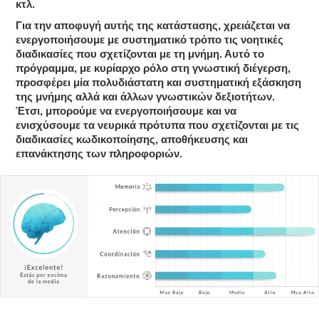
κτλ.
Για την αποφυγή αυτής της κατάστασης, χρειάζεται να
ενεργοποιήσουμε με συστηματικό τρόπο τις νοητικές
διαδικασίες που σχετίζονται με τη μνήμη. Αυτό το
πρόγραμμα, με κυρίαρχο ρόλο στη γνωστική διέγερση,
προσφέρει μία πολυδιάστατη και συστηματική εξάσκηση
της μνήμης αλλά και άλλων γνωστικών δεξιοτήτων.
Έτσι, μπορούμε να ενεργοποιήσουμε και να
ενισχύσουμε τα νευρικά πρότυπα που σχετίζονται με τις
διαδικασίες κωδικοποίησης, αποθήκευσης και
επανάκτησης των πληροφοριών.