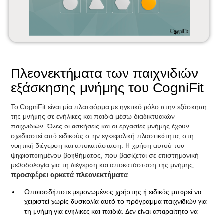
Πλεονεκτήματα των παιχνιδιών
εξάσκησης μνήμης του CogniFit
Το CogniFit είναι μία πλατφόρμα με ηγετικό ρόλο στην εξάσκηση
της μνήμης σε ενήλικες και παιδιά μέσω διαδικτυακών
παιχνιδιών. Όλες οι ασκήσεις και οι εργασίες μνήμης έχουν
σχεδιαστεί από ειδικούς στην εγκεφαλική πλαστικότητα, στη
νοητική διέγερση και αποκατάσταση. Η χρήση αυτού του
ψηφιοποιημένου βοηθήματος, που βασίζεται σε επιστημονική
μεθοδολογία για τη διέγερση και αποκατάσταση της μνήμης,
προσφέρει αρκετά πλεονεκτήματα
:
Οποιοσδήποτε μεμονωμένος χρήστης ή ειδικός μπορεί να
χειριστεί χωρίς δυσκολία αυτό το πρόγραμμα παιχνιδιών για
τη μνήμη για ενήλικες και παιδιά. Δεν είναι απαραίτητο να