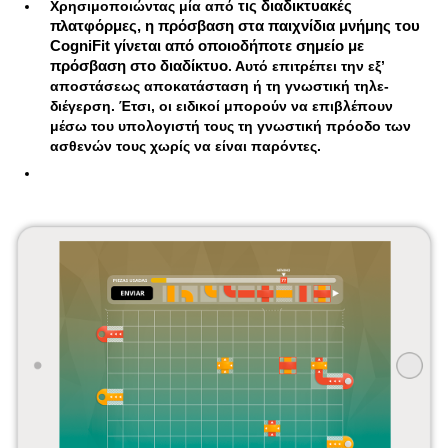
Χρησιμοποιώντας μία από
τις διαδικτυακές
πλατφόρμες, η πρόσβαση στα παιχνίδια μνήμης του
CogniFit γίνεται από οποιοδήποτε σημείο με
πρόσβαση στο διαδίκτυο
. Αυτό επιτρέπει την εξ’
αποστάσεως αποκατάσταση ή τη γνωστική τηλε-
διέγερση. Έτσι, οι ειδικοί μπορούν να επιβλέπουν
μέσω του υπολογιστή τους τη γνωστική πρόοδο των
ασθενών τους χωρίς να είναι παρόντες.