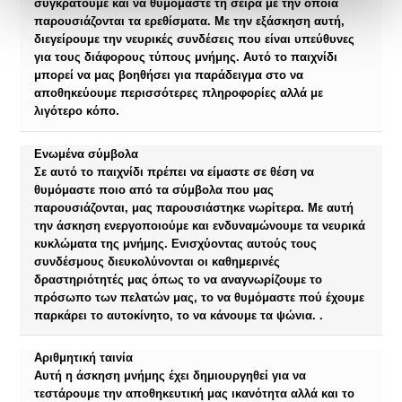
συγκρατούμε και να θυμόμαστε τη σειρά με την οποία
παρουσιάζονται τα ερεθίσματα. Με την εξάσκηση αυτή,
διεγείρουμε την νευρικές συνδέσεις που είναι υπεύθυνες
για τους διάφορους τύπους μνήμης. Αυτό το παιχνίδι
μπορεί να μας βοηθήσει για παράδειγμα στο να
αποθηκεύουμε περισσότερες πληροφορίες αλλά με
λιγότερο κόπο.
Ενωμένα σύμβολα
Σε αυτό το παιχνίδι πρέπει να είμαστε σε θέση να
θυμόμαστε ποιο από τα σύμβολα που μας
παρουσιάζονται, μας παρουσιάστηκε νωρίτερα. Με αυτή
την άσκηση ενεργοποιούμε και ενδυναμώνουμε τα νευρικά
κυκλώματα της μνήμης. Ενισχύοντας αυτούς τους
συνδέσμους διευκολύνονται οι καθημερινές
δραστηριότητές μας όπως το να αναγνωρίζουμε το
πρόσωπο των πελατών μας, το να θυμόμαστε πού έχουμε
παρκάρει το αυτοκίνητο, το να κάνουμε τα ψώνια. .
Αριθμητική ταινία
Αυτή η άσκηση μνήμης έχει δημιουργηθεί για να
τεστάρουμε την αποθηκευτική μας ικανότητα αλλά και το