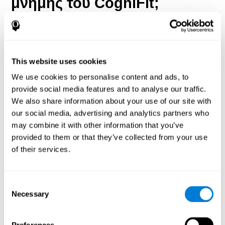
μνήμης του CogniFit;
Οι ολοκληρωμένες συνεδρίες της αυτόματης εξάσκησης
από 10-15 λεπτά
μνήμης συνήθως διαρκούν περίπου
.
δυο ή τρεις
Συνίσταται να πραγματοποιούνται
εβδομαδιαίες συνεδρίες
επαναλαμβανόμενες σε μη
This website uses cookies
συνεχιζόμενες ημέρες. Για να διευκολυνθεί η
το
συμμόρφωση και η αφοσίωση στις συνεδρίες,
We use cookies to personalise content and ads, to
CogniFit δύναται να στέλνει υπενθυμίσεις
.
provide social media features and to analyse our traffic.
κάθε συνεδρία εξάσκησης
Σε
της μνήμης, το εργαλείο του
We also share information about your use of our site with
δυο παιχνίδια
CogniFit θα προτείνει αυτόματα
our social media, advertising and analytics partners who
εγκεφαλικής διέγερσης και μια εργασία γνωστικής
may combine it with other information that you’ve
αξιολόγησης
. Με αυτόν τον τρόπο, μπορούμε εύκολα να
provided to them or that they’ve collected from your use
εξασκήσουμε αλλά και να μετρήσουμε την πρόοδο της
μνήμης μας αλλά και τους διάφορες υποκατηγορίες της:
of their services.
βραχυπρόθεσμη μνήμη, εργασιακή μνήμη, κτλ.
Παιχνίδια Μνήμης: Τι
Consent
ασκήσεις συνθέτουν την
Necessary
Selection
προπόνηση της μνήμης του
CogniFit;