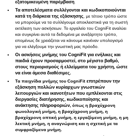
εξατομικευμένη παρέμβαση
.
Τα αποτελέσματα συλλέγονται και κωδικοποιούνται
κατά τη διάρκεια της εξάσκησης
, με τέτοιο τρόπο ώστε
να μπορούμε να τα συλλέγουμε αποκλειστικά για τη σωστή
εκτέλεση των ασκήσεων. Το εργαλείο του CogniFit αναλύει
και συγκρίνει αυτά τα δεδομένα με ανεξάρτητο τρόπο,
επομένως δε χρειάζεται να κάνουμε κανέναν υπολογισμό
για να ελέγξουμε την γνωστική μας πρόοδο.
Οι ασκήσεις μνήμης του CogniFit για ενήλικες και
παιδιά έχουν προσαρμοστεί, στο μέγιστο βαθμό,
στους περιορισμούς ή ελλείμματα του χρήστη, ώστε
είναι άμεσα διαθέσιμες
να
.
Τα παιχνίδια μνήμης του CogniFit
επιτρέπουν την
εξάσκηση πολλών κυρίαρχων γνωστικών
λειτουργιών και ικανοτήτων που εμπλέκονται στις
διεργασίες διατήρησης, κωδικοποίησης και
ανάκτησης πληροφοριών
, όπως η βραχύχρονη
φωνολογική μνήμη, η βραχύχρονη μνήμη, η
βραχύχρονη οπτική μνήμη, η εργαζόμενη μνήμη, η μη
λεκτική μνήμη, η αναγνώριση και η σχετική με τα
συμφραζόμενα μνήμη.