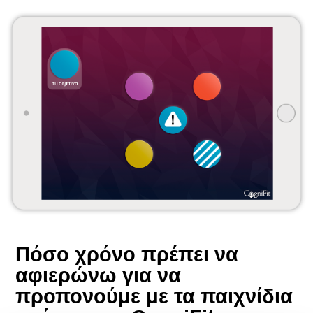
Πόσο χρόνο πρέπει να
αφιερώνω για να
προπονούμε με τα παιχνίδια