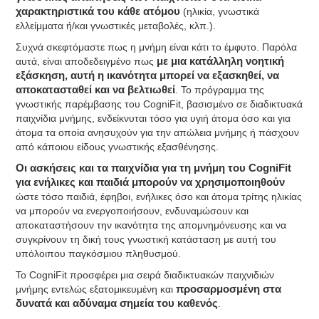
χαρακτηριστικά του κάθε ατόμου
(ηλικία, γνωστικά
ελλείμματα ή/και γνωστικές μεταβολές, κλπ.).
Συχνά σκεφτόμαστε πως η μνήμη είναι κάτι το έμφυτο. Παρόλα
αυτά, είναι αποδεδειγμένο πως
με μια κατάλληλη νοητική
εξάσκηση, αυτή η ικανότητα μπορεί να εξασκηθεί, να
αποκατασταθεί και να βελτιωθεί
. Το πρόγραμμα της
γνωστικής παρέμβασης του CogniFit, βασισμένο σε διαδικτυακά
παιχνίδια μνήμης, ενδείκνυται τόσο για υγιή άτομα όσο και για
άτομα τα οποία ανησυχούν για την απώλεια μνήμης ή πάσχουν
από κάποιου είδους γνωστικής εξασθένησης.
Οι ασκήσεις και τα παιχνίδια για τη μνήμη του CogniFit
για ενήλικες και παιδιά μπορούν να χρησιμοποιηθούν
ώστε τόσο παιδιά, έφηβοι, ενήλικες όσο και άτομα τρίτης ηλικίας
να μπορούν να ενεργοποιήσουν, ενδυναμώσουν και
αποκαταστήσουν την ικανότητα της απομνημόνευσης και να
συγκρίνουν τη δική τους γνωστική κατάσταση με αυτή του
υπόλοιπου παγκόσμιου πληθυσμού.
Το CogniFit προσφέρει μια σειρά διαδικτυακών παιχνιδιών
μνήμης εντελώς εξατομικευμένη και
προσαρμοσμένη στα
δυνατά και αδύναμα σημεία του καθενός
.