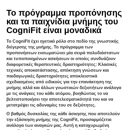
To πρόγραμμα προπόνησης
και τα παιχνίδια μνήμης του
CogniFit είναι μοναδικά
Το CogniFit έχει ηγετικό ρόλο στο πεδίο της γνωστικής
διέγερσης της μνήμης
. Το πρόγραμμα των
προπονήσεων ενσωματώνει μία σειρά πολυδιάστατων
και τυποποιημένων ασκήσεων οι οποίες συνδυάζουν
διαφορετικές θεραπευτικές δραστηριότητες: Κλασικές
τεχνικές αποκατάστασης, απόκτηση γνώσεων και
παιδαγωγικές δραστηριότητες αποκλειστικά
σχεδιασμένες από ειδικούς για την επανάκτηση της
μνήμης αλλά και άλλων γνωστικών δεξιοτήτων ανάλογα
με τις ανάγκες του κάθε ατόμου, βοηθώντας το να
βελτιστοποιήσει την αποτελεσματικότητά του και να
μετατρέψει τις αδυναμίες του σε δεξιότητες.
Ο βαθμός δυσκολίας της κάθε άσκησης που αποτελούν
την εξάσκηση μνήμης της CogniFit, προσαρμόζεται
ανάλογα των αναγκών μας. Αυτή η κατοχυρωμένη