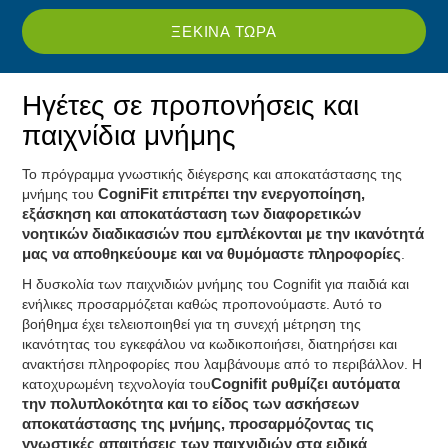
ΞΕΚΊΝΑ ΤΏΡΑ
Ηγέτες σε προπονήσεις και
παιχνίδια μνήμης
To πρόγραμμα γνωστικής διέγερσης και αποκατάστασης της
μνήμης του
CogniFit επιτρέπει την ενεργοποίηση,
εξάσκηση και αποκατάσταση των διαφορετικών
νοητικών διαδικασιών που εμπλέκονται με την ικανότητά
μας να αποθηκεύουμε και να θυμόμαστε πληροφορίες
.
Η δυσκολία των παιχνιδιών μνήμης του Cognifit για παιδιά και
ενήλικες προσαρμόζεται καθώς προπονούμαστε. Αυτό το
βοήθημα έχει τελειοποιηθεί για τη συνεχή μέτρηση της
ικανότητας του εγκεφάλου να κωδικοποιήσει, διατηρήσει και
ανακτήσει πληροφορίες που λαμβάνουμε από το περιβάλλον. Η
κατοχυρωμένη τεχνολογία του
Cognifit ρυθμίζει αυτόματα
την πολυπλοκότητα και το είδος των ασκήσεων
αποκατάστασης της μνήμης, προσαρμόζοντας τις
γνωστικές απαιτήσεις των παιχνιδιών στα ειδικά