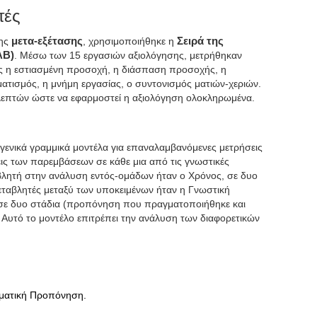
τές
της
μετα-εξέτασης
, χρησιμοποιήθηκε η
Σειρά της
AB)
. Μέσω των 15 εργασιών αξιολόγησης, μετρήθηκαν
ως η εστιασμένη προσοχή, η διάσπαση προσοχής, η
ματισμός, η μνήμη εργασίας, ο συντονισμός ματιών-χεριών.
λεπτών ώστε να εφαρμοστεί η αξιολόγηση ολοκληρωμένα.
νικά γραμμικά μοντέλα για επαναλαμβανόμενες μετρήσεις
ις των παρεμβάσεων σε κάθε μια από τις γνωστικές
αβλητή στην ανάλυση εντός-ομάδων ήταν ο Χρόνος, σε δυο
μεταβλητές μεταξύ των υποκειμένων ήταν η Γνωστική
σε δυο στάδια (προπόνηση που πραγματοποιήθηκε και
υτό το μοντέλο επιτρέπει την ανάλυση των διαφορετικών
ματική Προπόνηση.