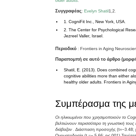
older adults
.
Συγγραφέας
:
Evelyn Shatil
1,2.
1. CogniFit Inc., New York, USA.
2. The Center for Psychological Res
Jezreel Valler, Israel.
Περιοδικό
: Frontiers in Aging Neuroscien
Παραπομπή σε αυτό το άρθρο (μορφ
Shatil, E. (2013). Does combined cogni
cognitive abilities more than either a
healthy older adults. Frontiers in Agi
Συμπέρασμα της μ
Οι ηλικιωμένοι που χρησιμοποιούν το Cog
βελτιώνουν περισσότερο τη γνωστική τους
διάβαζαν
. Διάσπαση προσοχής (t=−3.48; p
Ονοματοδοσία (t =− 5.66; p<.001),Ταχύτη