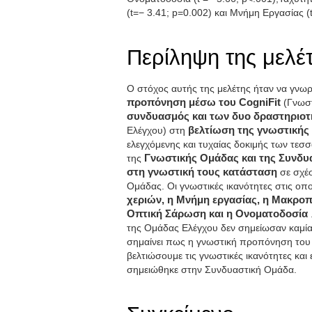
(t=− 3.41; p=0.002) και Μνήμη Εργασίας (t
Περίληψη της μελέ
Ο στόχος αυτής της μελέτης ήταν να γνω
προπόνηση μέσω του CogniFit
(Γνωσ
συνδυασμός και των δυο δραστηριο
Ελέγχου) στη
βελτίωση της γνωστικής
ελεγχόμενης και τυχαίας δοκιμής των τε
της
Γνωστικής Ομάδας και της Συνδυ
στη γνωστική τους κατάσταση
σε σχέ
Ομάδας. Οι γνωστικές ικανότητες στις οπ
χεριών, η Μνήμη εργασίας, η Μακροπ
Οπτική Σάρωση και η Ονοματοδοσία
της Ομάδας Ελέγχου δεν σημείωσαν καμία 
σημαίνει πως η γνωστική προπόνηση του C
βελτιώσουμε τις γνωστικές ικανότητες και
σημειώθηκε στην Συνδυαστική Ομάδα.