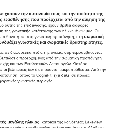
 να
χάσουν την αυτονομία τους και την ποιότητα της
ής εξασθένησης που προέρχεται από την αύξηση της
μό αυτής της επιδείνωσης, έχουν βρεθεί διάφορες
ση της γνωστικής κατάστασης των ηλικιωμένων μας. Οι
εις πιθανότητες: στη γνωστική προπόνηση, στη
σωματική
νδυάζει γνωστικές και σωματικές δραστηριότητες
.
ις σε διαφορετικά πεδία της υγείας, συμπεριλαμβάνοντας
ς βελτιώσεις προερχόμενες από την σωματική προπόνηση
σοχής και των Εκτελεστικών Λειτουργιών. Ωστόσο,
ς οι βελτιώσεις δεν διατηρούνται μακροπρόθεσμα. Από την
οπόνηση, όπως το CogniFit, έχει δείξει σε πολλές
ορετικές γνωστικές περιοχές.
τές μεγάλης ηλικίας
, κάτοικοι της κοινότητας Lakeview
άντησαν μέσω ταχυδρομείου, τηλεφωνημάτων, φυλλαδίων