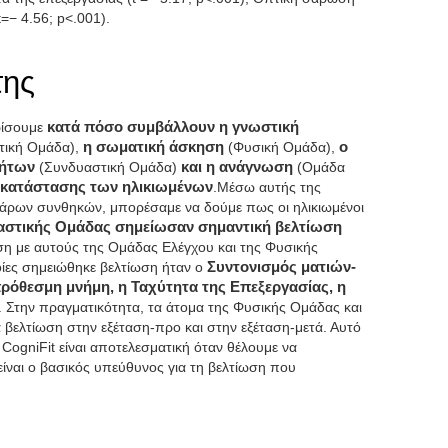
=− 4.56; p<.001).
της
ρίσουμε
κατά πόσο συμβάλλουν η γνωστική
τική Ομάδα),
η σωματική άσκηση
(Φυσική Ομάδα),
ο
τήτων
(Συνδυαστική Ομάδα)
και η ανάγνωση
(Ομάδα
 κατάστασης των ηλικιωμένων
.Μέσω αυτής της
σσάρων συνθηκών, μπορέσαμε να δούμε πως οι ηλικιωμένοι
αστικής Ομάδας σημείωσαν σημαντική βελτίωση
ση με αυτούς της Ομάδας Ελέγχου και της Φυσικής
οίες σημειώθηκε βελτίωση ήταν ο
Συντονισμός ματιών-
ρόθεσμη μνήμη, η Ταχύτητα της Επεξεργασίας, η
. Στην πραγματικότητα, τα άτομα της Φυσικής Ομάδας και
βελτίωση στην εξέταση-προ και στην εξέταση-μετά. Αυτό
ogniFit είναι αποτελεσματική όταν θέλουμε να
 είναι ο βασικός υπεύθυνος για τη βελτίωση που