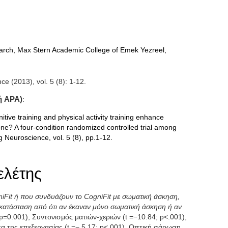
earch, Max Stern Academic College of Emek Yezreel,
ce (2013), vol. 5 (8): 1-12.
ή APA)
:
tive training and physical activity training enhance
lone? A four-condition randomized controlled trial among
ng Neuroscience, vol. 5 (8), pp.1-12.
ελέτης
niFit ή που συνδυάζουν το CogniFit με σωματική άσκηση,
 κατάσταση από ότι αν έκαναν μόνο σωματική άσκηση ή αν
=0.001), Συντονισμός ματιών-χεριών (t =−10.84; p<.001),
τα της επεξεργασίας (t =− 5.17; p<.001), Οπτική σάρωση