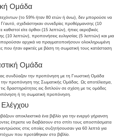
ική Ομάδα
ετεχόντων (το 59% ήταν 80 ετών ή άνω), δεν μπορούσε να
 Γι'αυτό, σχεδιάστηκαν συνεδρίες προθέρμανσης (10
 καθιστοί είτε όρθιοι (15 λεπτών), ήπιες αεροβικές
ς (10 λεπτών), προπονήσεις ευλιγισίας (5 λεπτών) και μια
 μπορούσαν αρχικά να πραγματοποιήσουν ολοκληρωμένη
ες που ήταν εφικτές με βάση τη σωματική τους κατάσταση
στική Ομάδα
δας συνδύαζαν την προπόνηση με τη Γνωστική Ομάδα
με την προπόνηση της Σωματικής Ομάδας. Ως αποτέλεσμα,
ις δραστηριότητες εις διπλούν σε σχέση με τις ομάδες
ροπόνηση ή τη σωματική προπόνηση.
 Ελέγχου
βάζουν αποκλειστικά ένα βιβλίο για την ενεργό γήρανση
έχοντες έπρεπε να διαβάσουν στο σπίτι τους αποσπάσματα
εντρώσεις στις οποίες συζητήσουσαν για 60 λεπτά για
στόχων που προτάθηκαν στο βιβλίο.