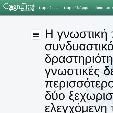
Νοητικά τεστ
Νοητική διέγερση
Επιστημονι
Η γνωστική
συνδυαστικά
δραστηριότητ
γνωστικές δ
περισσότερο
δύο ξεχωρισ
ελεγχόμενη 