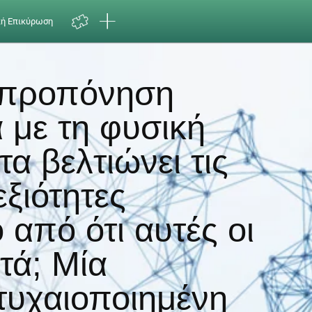
κή Επικύρωση
 προπόνηση
 με τη φυσική
α βελτιώνει τις
εξιότητες
 από ότι αυτές οι
τά; Μία
τυχαιοποιημένη