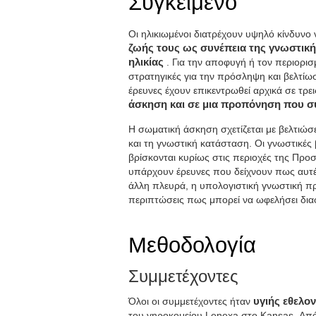
Συγκείμενο
Οι ηλικιωμένοι διατρέχουν υψηλό κίνδυνο
ζωής τους ως συνέπεια της γνωστικ
ηλικίας
. Για την αποφυγή ή τον περιορισ
στρατηγικές για την πρόσληψη και βελτίω
έρευνες έχουν επικεντρωθεί αρχικά σε τρ
άσκηση και σε μια προπόνηση που συ
Η σωματική άσκηση σχετίζεται με βελτιώσε
και τη γνωστική κατάσταση. Οι γνωστικέ
βρίσκονται κυρίως στις περιοχές της Προ
υπάρχουν έρευνες που δείχνουν πως αυτέ
άλλη πλευρά, η υπολογιστική γνωστική πρ
περιπτώσεις πως μπορεί να ωφελήσει διαφ
Μεθοδολογία
Συμμετέχοντες
Όλοι οι συμμετέχοντες ήταν
υγιής εθελον
του γηροκομείου Lenexa στο Kansas. Απ