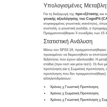
Υπολογισμένες Μεταβλη
Για τη διεξαγωγή της
προ-εξέτασης
και 
γενικής αξιολόγησης του CogniFit (C
συγκεκριμένες γνωστικές ικανότητες, όπ
συστολή, η γνωστική ευελιξία, ο προγραμ
Πραγματοποιήθηκαν 3 συνεδρίες των 15 
Στατιστική Ανάλυση
Μέσω του SPSS 18, πραγματοποιήθηκαν γε
προκειμένου να διερευνηθούν οι επιπτώσε
δεξιότητες που έχουν αξιολογηθεί. Η μετ
στάδια (προ-τεστ και μετα-τεστ). Οι δυο 
προπόνηση και η Σωματική προπόνηση, 
προπόνηση που δεν πραγματοποιήθηκε). Α
αλληλεπιδράσεων:
Χρόνος χ Γνωστική Προπόνηση.
Χρόνος χ Σωματική Προπόνηση.
Χρόνος χ Γνωστική Προπόνηση χ Σω