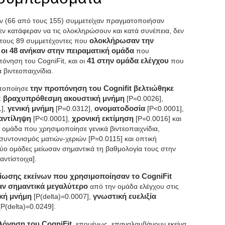
 (66 από τους 155) συμμετείχαν πραγματοποιήσαν
ν κατάφεραν να τις ολοκληρώσουν και κατά συνέπεια, δεν
ό τους 89 συμμετέχοντες που
ολοκλήρωσαν την
 οι 48 ανήκαν στην πειραματική ομάδα
που
όνηση του CogniFit, και οι
41 στην ομάδα ελέγχου
που
βιντεοπαιχνίδια.
τοποίησε
την προπόνηση του Cognifit βελτιώθηκε
ς: βραχυπρόθεσμη ακουστική μνήμη
[P=0.0026],
1],
γενική μνήμη
[P=0.0312],
ονοματοδοσία
[P<0.0001],
αντίληψη
[P<0.0001],
χρονική εκτίμηση
[P=0.0016] και
η ομάδα που χρησιμοποίησε γενικά βιντεοπαιχνίδια,
συντονισμός ματιών-χεριών [P=0.0115] και οπτική
δύο ομάδες μείωσαν σημαντικά τη βαθμολογία τους στην
ντίστοιχα].
ίωσης εκείνων που χρησιμοποίησαν το CogniFit
αν σημαντικά μεγαλύτερο
από την ομάδα ελέγχου στις
κή μνήμη
[P(delta)=0.0007],
γνωστική ευελιξία
P(delta)=0.0249].
λόγηση του CogniFit
, επομένως, επαναλαμβάνουν εκείνα