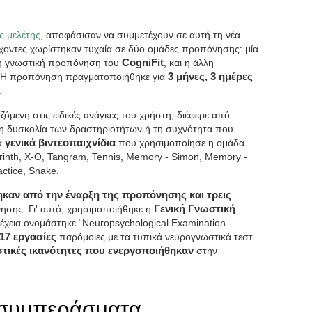
 μελέτης
, αποφάσισαν να συμμετέχουν σε αυτή τη νέα
έχοντες χωρίστηκαν τυχαία σε δύο ομάδες προπόνησης: μία
η γνωστική προπόνηση του
CogniFit
, και η άλλη
 Η προπόνηση πραγματοποιήθηκε για
3 μήνες, 3 ημέρες
.
όμενη στις ειδικές ανάγκες του χρήστη, διέφερε από
 τη δυσκολία των δραστηριοτήτων ή τη συχνότητα που
α
γενικά βιντεοπαιχνίδια
που χρησιμοποίησε η ομάδα
yrinth, X-O, Tangram, Tennis, Memory - Simon, Memory -
actice, Snake.
καν από την έναρξη της προπόνησης και τρεις
σης. Γι' αυτό, χρησιμοποιήθηκε η
Γενική Γνωστική
έχεια ονομάστηκε “Neuropsychological Examination -
17 εργασίες
παρόμοιες με τα τυπικά νευρογνωστικά τεστ.
στικές ικανότητες που ενεργοποιήθηκαν
στην
 συμπεράσματα