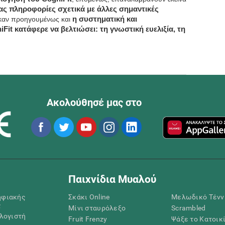
ς πληροφορίες σχετικά με άλλες σημαντικές
καν προηγουμένως και
η συστηματική και
it κατάφερε να βελτιώσει: τη γνωστική ευελιξία, τη
Ακολούθησέ μας στο
Παιχνίδια Μυαλού
ηφιακής
Σκάκι Online
Μελωδικό Τένν
ς
Μίνι σταυρόλεξο
Scrambled
ολογιστή
Fruit Frenzy
Ψάξε το Κατοικ