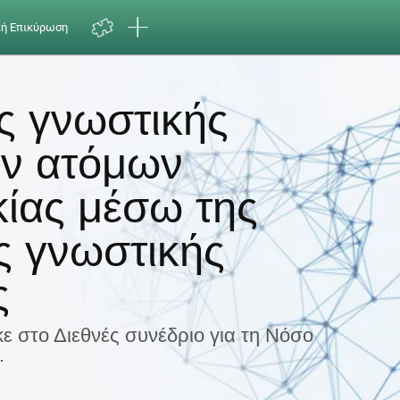
κή Επικύρωση
ς γνωστικής
ων ατόμων
κίας μέσω της
ς γνωστικής
ς
 στο Διεθνές συνέδριο για τη Νόσο
.