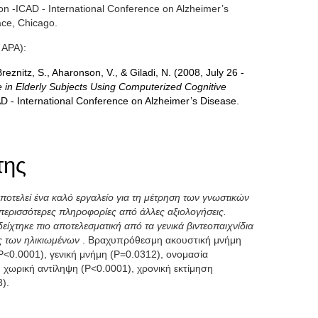
ion -ICAD - International Conference on Alzheimer’s
ace, Chicago.
 APA):
Breznitz, S., Aharonson, V., & Giladi, N. (2008, July 26 -
 in Elderly Subjects Using Computerized Cognitive
AD - International Conference on Alzheimer’s Disease.
της
ποτελεί ένα καλό εργαλείο για τη μέτρηση των γνωστικών
περισσότερες πληροφορίες από άλλες αξιολογήσεις.
ίχτηκε πιο αποτελεσματική από τα γενικά βιντεοπαιχνίδια
ης των ηλικιωμένων
. Βραχυπρόθεσμη ακουστική μνήμη
P<0.0001), γενική μνήμη (P=0.0312), ονομασία
, χωρική αντίληψη (P<0.0001), χρονική εκτίμηση
).