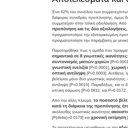
Ένα 42% του συνόλου των συμμετεχόντων
διάφορες συνεδρίες προπόνησης, όμως δε
συμμετείχαν στην τελική αξιολόγηση. Απ
προπόνηση και τις δύο αξιολογήσεις,
πραγματοποίησε την εξατομικευμένη προπ
πραγματοποίησε την παρέμβαση με γενικά 
Παρατηρήθηκε πως η ομάδα που πραγμα
σημαντικά σε 8 γνωστικές ικανότητε
συντονισμός ματιών-χεριών
[P<0.000
γνωστική ευελιξία
[P<0.0001],
χωρική 
οπτική αντίληψη
[P=0.0003]. Αντίθετα, 
βελτίωσε μόνο δύο γνωστικές ικανότητες: 
αντίληψη [P=0.0015]. Παραδόξως, και οι 
οπτική σάρωση [P=0.0811; και P=0.0172, α
Από την άλλη πλευρά,
το ποσοστό βελτ
κατά τη διάρκεια της προπόνησης ήτ
ακόλουθες γνωστικές ικανότητες:
ακουστι
[P(delta)=0.0179] και
χρονική εκτίμηση
[
Τα αποτελέσματα μετρήθηκαν με την
αξιο