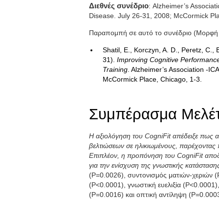
Διεθνές συνέδριο
: Alzheimer’s Associat
Disease. July 26-31, 2008; McCormick Pl
Παραπομπή σε αυτό το συνέδριο (Μορφή
Shatil, E., Korczyn, A. D., Peretz, C., 
31).
Improving Cognitive Performance
Training
. Alzheimer’s Association -IC
McCormick Place, Chicago, 1-3.
Συμπέρασμα Μελέ
Η αξιολόγηση του CogniFit απέδειξε πως α
βελτιώσεων σε ηλικιωμένους, παρέχοντας 
Επιπλέον, η προπόνηση του CogniFit αποδε
για την ενίσχυση της γνωστικής κατάστασ
(P=0.0026), συντονισμός ματιών-χεριών (
(P<0.0001), γνωστική ευελιξία (P<0.0001)
(P=0.0016) και οπτική αντίληψη (P=0.0003