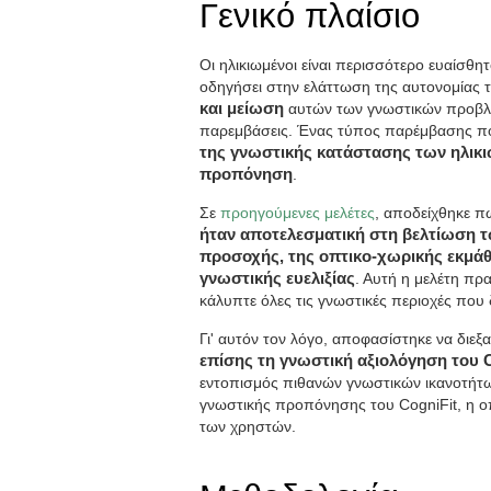
Γενικό πλαίσιο
Οι ηλικιωμένοι είναι περισσότερο ευαίσθη
οδηγήσει στην ελάττωση της αυτονομίας τ
και μείωση
αυτών των γνωστικών προβλημ
παρεμβάσεις. Ένας τύπος παρέμβασης που 
της γνωστικής κατάστασης των ηλικι
προπόνηση
.
Σε
προηγούμενες μελέτες
, αποδείχθηκε π
ήταν αποτελεσματική στη βελτίωση 
προσοχής, της οπτικο-χωρικής εκμά
γνωστικής ευελιξίας
. Αυτή η μελέτη πρ
κάλυπτε όλες τις γνωστικές περιοχές που δ
Γι' αυτόν τον λόγο, αποφασίστηκε να διεξ
επίσης τη γνωστική αξιολόγηση του C
εντοπισμός πιθανών γνωστικών ικανοτήτ
γνωστικής προπόνησης του CogniFit, η οπ
των χρηστών.