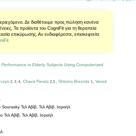
περιεχόμενο. Δε διαθέτουμε προς πώληση κανένα
ειες. Τα προϊόντα του CogniFit για τη θεραπεία
κασία επικύρωσης. Αν ενδιαφέρεστε, επισκεφτείτε
iFit
e Performance in Elderly Subjects Using Computerized
rczyn
,
Chava Peretz
,
Shlomo Breznitz
,
Vered
2, 3, 4
2,3
1
.
 Sourasky Τελ Αβίβ, Τελ Αβίβ, Ισραήλ.
ο Τελ Αβίβ, Τελ Αβίβ, Ισραήλ
ήλ.