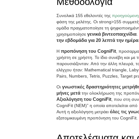
Μεθοδολογία
Συνολικά 155 εθελοντές της
προηγούμενης
φάση της μελέτης. Οι strong>155 συμμετ
ομάδα πραγματοποίησε τη ψηφιοποιημέν
χρησιμοποίησε
γενικά βιντεοπαιχνίδια
.
την εβδομάδα για 20 λεπτά την ημέρα
Η
προπόνηση του CogniFit
, προσαρμοζ
χρήστη σε χρήστη. Το ίδιο συνέβη και με
παρουσιάζονταν. Από την άλλη πλευρά, τ
ελέγχου ήταν: Mathematical triangle, Lab
Pairs, Numbers, Tetris, Puzzles, Target pr
Οι
γνωστικές δραστηριότητες μετρήθη
μήνες μετά
την ολοκλήρωση της προπόνη
Αξιολόγηση του CogniFit
, που στη συν
CogniFit (NEM)” η οποία αποτελείται από
Αυτή η αξιολόγηση μετράει
όλες τις γνω
εξατομικευμένη προπόνηση του CogniFit.
Αποτελέσματα και