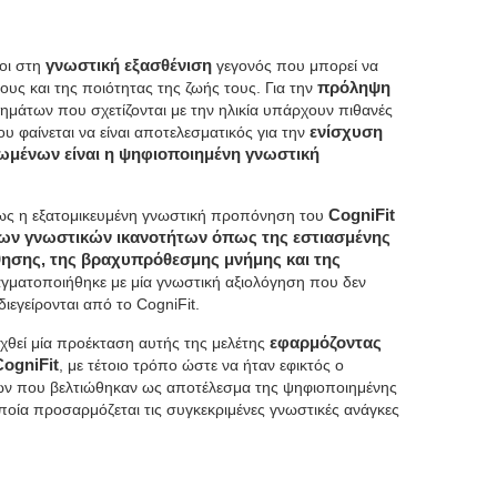
τοι στη
γνωστική εξασθένιση
γεγονός που μπορεί να
ους και της ποιότητας της ζωής τους. Για την
πρόληψη
άτων που σχετίζονται με την ηλικία υπάρχουν πιθανές
φαίνεται να είναι αποτελεσματικός για την
ενίσχυση
ωμένων είναι η ψηφιοποιημένη γνωστική
ως η εξατομικευμένη γνωστική προπόνηση του
CogniFit
των γνωστικών ικανοτήτων όπως της εστιασμένης
θησης, της βραχυπρόθεσμης μνήμης και της
αγματοποιήθηκε με μία γνωστική αξιολόγηση που δεν
ιεγείρονται από το CogniFit.
αχθεί μία προέκταση αυτής της μελέτης
εφαρμόζοντας
ogniFit
, με τέτοιο τρόπο ώστε να ήταν εφικτός ο
ων που βελτιώθηκαν ως αποτέλεσμα της ψηφιοποιημένης
οία προσαρμόζεται τις συγκεκριμένες γνωστικές ανάγκες