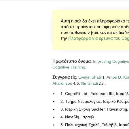
Αυτή η σελίδα έχει πληροφοριακό 
από τα προϊόντα που αφορούν ασθέν
των ασθενειών βρίσκονται σε διαδι
την
Πλατφόρμα για έρευνα του Cogn
Πρωτότυπο όνομα
:
Improving Cognitiv
Cognitive Training
.
Συγγραφείς
:
Evelyn Shatil
,
Amos D. Ko
1
Aharonson
,
Nir Giladi
.
4, 5
2,3
1. CogniFit Ltd., Yokneam Illit, Ισραήλ
2. Τμήμα Νευρολογίας, Ιατρικό Κέντρο
3. Ιατρική Σχολή Sackler, Πανεπιστήμι
4. NextSig, Ισραήλ.
5. Πολυτεχνική Σχολή, Τελ Αβίβ, Ισρα