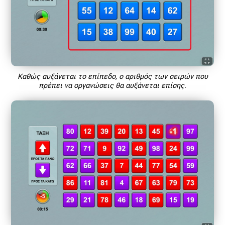
Καθώς αυξάνεται το επίπεδο, ο αριθμός των σειρών που
πρέπει να οργανώσεις θα αυξάνεται επίσης.