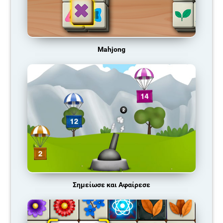
Mahjong
Σημείωσε και Αφαίρεσε