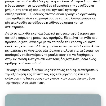
μπορεί να αποδειχθεί διεγερτική και δύσκολη πρόκληση. Αυτή
η δραστηριότητα προσπαθεί να εξασκήσει την εργαζόμενη
μνήμη, την οπτική σάρωση και την ταχύτητα της
επεξεργασίας. Ο βασικός στόχος είναι η νοητική οργάνωση
των αριθμών ώστε να μπορέσουμε να τους διαγράψουμε σε
μία ακολουθία με αύξουσα ή φθίνουσα σειρά και το
αντίστροφο.
Αυτό το παιχνίδι έχει σχεδιαστεί με στόχο τη διέγερση της
οπτικής σάρωσης μέσω των αριθμών. Είναι ένα παιχνίδι που
προσαρμόζεται ανάλογα με το επίπεδο του χρήστη και κατά
συνέπεια, είναι κατάλληλο για όλα τα άτομα από 7 ετών. Αυτό
μετατρέπει τα Ψηφία σε μία ιδανική επιλογή για τα άτομα που
επιθυμούν να διεγείρουν το μυαλό τους και να βοηθήσουν
στην ενίσχυση των γνωστικών τους δεξιοτήτων μέσω ενός
αριθμητικού παιχνιδιού.
Τα νοητικά παιχνίδια του CogniFit όπως τα Ψηφία επιτρέπουν
την εξάσκηση της ταχύτητας της επεξεργασίας και την
ενίσχυση της διέγερσης των γνωστικών ικανοτήτων μέσω
της νευροπλαστικότητας.