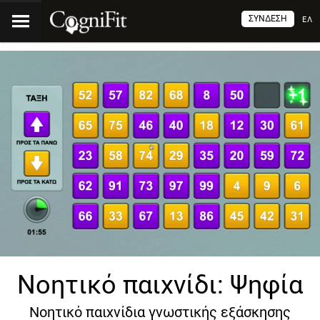
ΣΎΝΔΕΣΗ
ΕΛ
Νοητικό παιχνίδι: Ψηφία
Νοητικό παιχνίδια γνωστικής εξάσκησης