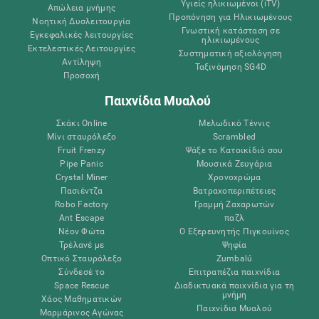
Υγιείς ηλικιωμένοι (iTV)
Απώλεια μνήμης
Προπόνηση για Ηλικιωμένους
Νοητική Δυσλειτουργία
Γνωστική κατάσταση σε
Εγκεφαλικές λειτουργίες
ηλικιωμένους
Εκτελεστικές Λειτουργίες
Συστηματική αξιολόγηση
Αντίληψη
Ταξινόμηση SG4D
Προσοχή
Παιχνίδια Μυαλού
Σκάκι Online
Μελωδικό Τέννις
Μίνι σταυρόλεξο
Scrambled
Fruit Frenzy
Ψάξε το Κατοικίδιό σου
Pipe Panic
Μουσικά Ζευγάρια
Crystal Miner
Χρονοχρώμα
Πασιέντζα
Βατραχοπεριπέτειες
Robo Factory
Γραμμή Ζαχαρωτών
Ant Escape
παζλ
Νέον Φώτα
Ο Εξερευνητής Πιγκουίνος
Τρέλανέ με
Ψηφία
Οπτικό Σταυρόλεξο
Zumbalú
Σύνδεσέ το
Επιτραπέζια παιχνίδια
Space Rescue
Διαδικτυακά παιχνίδια για τη
μνήμη
Χάος Μαθηματικών
Παιχνίδια Μυαλού
Μαρμάρινος Αγώνας