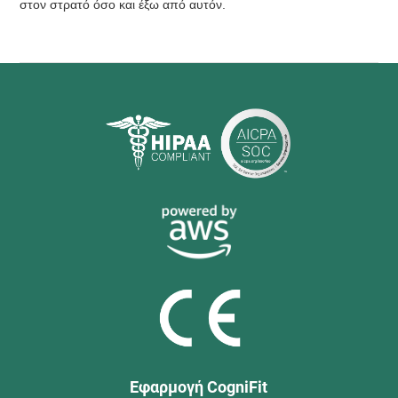
στον στρατό όσο και έξω από αυτόν.
Εφαρμογή CogniFit