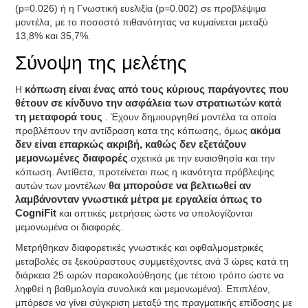
(p=0.026) ή η Γνωστική ευελιξία (p=0.002) σε προβλέψιμα
μοντέλα, με το ποσοστό πιθανότητας να κυμαίνεται μεταξύ
13,8% και 35,7%.
Σύνοψη της μελέτης
Η
κόπωση είναι ένας από τους κύριους παράγοντες που
θέτουν σε κίνδυνο την ασφάλεια των στρατιωτών κατά
τη μεταφορά τους
. Έχουν δημιουργηθεί μοντέλα τα οποία
προβλέπουν την αντίδραση κατα της κόπωσης, όμως
ακόμα
δεν είναι επαρκώς ακριβή, καθώς δεν εξετάζουν
μεμονωμένες διαφορές
σχετικά με την ευαισθησία και την
κόπωση. Αντίθετα, προτείνεται πως η ικανότητα πρόβλεψης
αυτών των μοντέλων
θα μπορούσε να βελτιωθεί αν
λαμβάνονταν γνωστικά μέτρα με εργαλεία όπως το
CogniFit
και οπτικές μετρήσεις ώστε να υπολογίζονται
μεμονωμένα οι διαφορές.
Μετρήθηκαν διαφορετικές γνωστικές και οφθαλμομετρικές
μεταβολές σε ξεκούραστους συμμετέχοντες ανά 3 ώρες κατά τη
διάρκεια 25 ωρών παρακολούθησης (με τέτοιο τρόπο ώστε να
ληφθεί η βαθμολογία συνολικά και μεμονωμένα). Επιπλέον,
μπόρεσε να γίνει σύγκριση μεταξύ της πραγματικής επίδοσης με