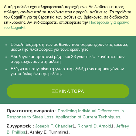
Αυτή η σελίδα έχει πληροφοριακό περιεχόμενο. Δε διαθέτουμε προς
πώληση κανένα από τα προϊόντα που αφορούν ασθένειες. Τα προϊόντα
του CogniFit για τη θεραπεία των ασθενειών βρίσκονται σε διαδικασία
επικύρωσης. Αν ενδιαφέρεστε, επισκεφτείτε την
Πλατφόρμα για έρευνα
του CogniFit
Εύκολη διαχείριση των ασθενών που συμμετέχουν στις έρευνες
μέσω της πλατφόρμας για τους ερευνητές
Αξιολογεί και προπονεί μέχρι και 23 γνωστικές ικανότητες των
συμμετεχόντων στη μελέτη
Ελέγχει και συγκρίνει τη γνωστική εξέλιξη των συμμετεχόντων
για τα δεδομένα της μελέτης
ΞΕΚΊΝΑ ΤΏΡΑ
Πρωτότυπη ονομασία
:
Predicting Individual Differences in
Response to Sleep Loss: Application of Current Techniques
.
Συγγραφείς
:
Joseph F. Chandler
1,
Richard D. Arnold
1,
Jeffrey
B. Phillips
1, Ashley E. Turnmire1.