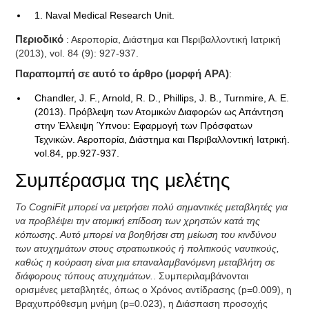
1. Naval Medical Research Unit.
Περιοδικό
: Αεροπορία, Διάστημα και Περιβαλλοντική Ιατρική
(2013), vol. 84 (9): 927-937.
Παραπομπή σε αυτό το άρθρο (μορφή APA)
:
Chandler, J. F., Arnold, R. D., Phillips, J. B., Turnmire, A. E.
(2013). Πρόβλεψη των Ατομικών Διαφορών ως Απάντηση
στην Έλλειψη Ύπνου: Εφαρμογή των Πρόσφατων
Τεχνικών. Αεροπορία, Διάστημα και Περιβαλλοντική Ιατρική.
vol.84, pp.927-937.
Συμπέρασμα της μελέτης
Το CogniFit μπορεί να μετρήσει πολύ σημαντικές μεταβλητές για
να προβλέψει την ατομική επίδοση των χρηστών κατά της
κόπωσης. Αυτό μπορεί να βοηθήσει στη μείωση του κινδύνου
των ατυχημάτων στους στρατιωτικούς ή πολιτικούς ναυτικούς,
καθώς η κούραση είναι μια επαναλαμβανόμενη μεταβλήτη σε
διάφορους τύπους ατυχημάτων.
. Συμπεριλαμβάνονται
ορισμένες μεταβλητές, όπως ο Χρόνος αντίδρασης (p=0.009), η
Βραχυπρόθεσμη μνήμη (p=0.023), η Διάσπαση προσοχής