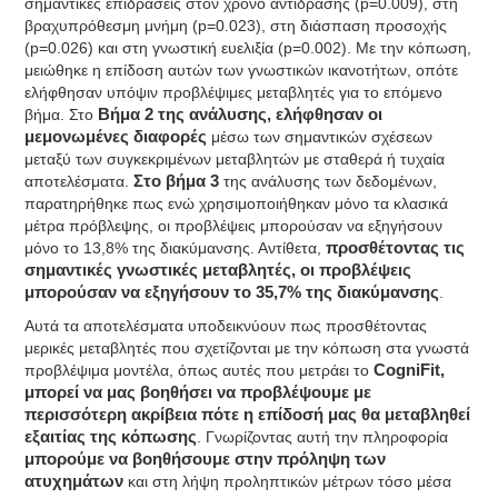
σημαντικές επιδράσεις στον χρόνο αντίδρασης (p=0.009), στη
βραχυπρόθεσμη μνήμη (p=0.023), στη διάσπαση προσοχής
(p=0.026) και στη γνωστική ευελιξία (p=0.002). Με την κόπωση,
μειώθηκε η επίδοση αυτών των γνωστικών ικανοτήτων, οπότε
ελήφθησαν υπόψιν προβλέψιμες μεταβλητές για το επόμενο
βήμα. Στο
Βήμα 2 της ανάλυσης, ελήφθησαν οι
μεμονωμένες διαφορές
μέσω των σημαντικών σχέσεων
μεταξύ των συγκεκριμένων μεταβλητών με σταθερά ή τυχαία
αποτελέσματα.
Στο βήμα 3
της ανάλυσης των δεδομένων,
παρατηρήθηκε πως ενώ χρησιμοποιήθηκαν μόνο τα κλασικά
μέτρα πρόβλεψης, οι προβλέψεις μπορούσαν να εξηγήσουν
μόνο το 13,8% της διακύμανσης. Αντίθετα,
προσθέτοντας τις
σημαντικές γνωστικές μεταβλητές, οι προβλέψεις
μπορούσαν να εξηγήσουν το 35,7% της διακύμανσης
.
Αυτά τα αποτελέσματα υποδεικνύουν πως προσθέτοντας
μερικές μεταβλητές που σχετίζονται με την κόπωση στα γνωστά
προβλέψιμα μοντέλα, όπως αυτές που μετράει το
CogniFit,
μπορεί να μας βοηθήσει να προβλέψουμε με
περισσότερη ακρίβεια πότε η επίδοσή μας θα μεταβληθεί
εξαιτίας της κόπωσης
. Γνωρίζοντας αυτή την πληροφορία
μπορούμε να βοηθήσουμε στην πρόληψη των
ατυχημάτων
και στη λήψη προληπτικών μέτρων τόσο μέσα