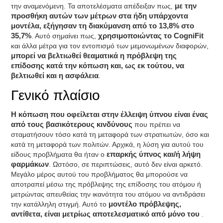
την αναμενόμενη. Τα αποτελέσματα απέδειξαν πως,
με την
προσθήκη αυτών των μέτρων στα ήδη υπάρχοντα
μοντέλα, εξήγησαν τη διακύμανση από το 13,8% στο
35,7%
. Αυτό σημαίνει πως,
χρησιμοποιώντας το CogniFit
και άλλα μέτρα για τον εντοπισμό των μεμονωμένων διαφορών,
μπορεί να βελτιωθεί θεαματικά η πρόβλεψη της
επίδοσης κατά την κόπωση και, ως εκ τούτου, να
βελτιωθεί και η ασφάλεια
.
Γενικό πλαίσιο
Η κόπωση που οφείλεται στην έλλειψη ύπνου είναι ένας
από τους βασικότερους κινδύνους
που πρέπει να
σταματήσουν τόσο κατά τη μεταφορά των στρατιωτών, όσο και
κατά τη μεταφορά των πολιτών. Αρχικά, η λύση για αυτού του
είδους προβλήματα θα ήταν ο
επαρκής ύπνος και/ή λήψη
φαρμάκων
. Ωστόσο, σε περιπτώσεις, αυτό δεν είναι αρκετό.
Μεγάλο μέρος αυτού του προβλήματος θα μπορούσε να
αποτραπεί μέσω της πρόβλεψης της επίδοσης του ατόμου ή
μετρώντας απευθείας την ικανότητα του ατόμου να αντιδράσει
την κατάλληλη στιγμή. Αυτό το
μοντέλο πρόβλεψης,
αντίθετα, είναι μετρίως αποτελεσματικό από μόνο του
.