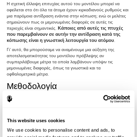
Η σχετική έλλειψη επιτυχίας αυτού του μοντέλου μπορεί να
οφείλεται στο ότι όλα τα άτομα έχουν κιρκαδιανούς ρυθμούς και
μια παρόμοια αντίδραση ενάντια στην κόπωση; ενώ οι μελέτες
σημειώνουν πως οι μεμονωμένες διαφορές σε αυτές τις
περιοχές είναι σημαντικές.
Κάποιες από αυτές τις πτυχές
που παρεμβαίνουν σε αυτήν την αντίδραση κατά της
κόπωσης είναι η γνωστική λειτουργία του ατόμου
.
Γι' αυτό, θα μπορούσαμε να αναμένουμε μια αύξηση της
αποτελεσματικότητας του μοντέλου πρόβλεψης αν
συμπεριλάβουμε μέτρα τα οποία λαμβάνουν υπόψιν τις
μεμονωμένες διαφορές, όπως τα γνωστικά και τα
οφθαλομετρικά μέτρα.
Μεθοδολογία
Συμμετέχοντες
Οι συμμετέχοντες αποτελούνταν από
15 εθελοντές του
στρατού
(13 άντρες και 2 γυναίκες, ηλικίας περίπου 24,7 και
21,5 αντίστοιχα) του προγράμματος Naval Aviation Preflight
This website uses cookies
Indoctrination (API) στο Naval Air Station Pensacola. Για να
We use cookies to personalise content and ads, to
συμμετέχουν στη μελέτη, ελέγχθηκε η κατανάλωση αλκοόλ,