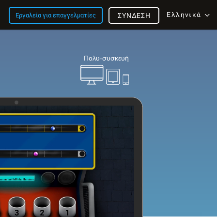
Ελληνικά
Εργαλεία για επαγγελματίες
ΣΎΝΔΕΣΗ
Πολυ-συσκευή