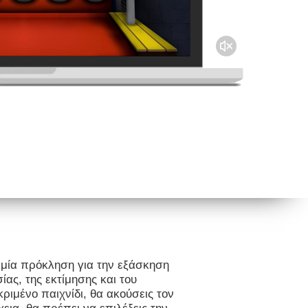
 μία πρόκληση για την εξάσκηση
ίας, της εκτίμησης και του
ριμένο παιχνίδι, θα ακούσεις τον