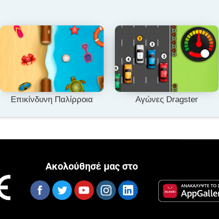
Επικίνδυνη Παλίρροια
Αγώνες Dragster
Ακολούθησέ μας στο