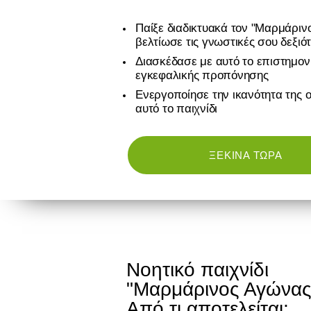
Παίξε διαδικτυακά τον "Μαρμάριν
βελτίωσε τις γνωστικές σου δεξιό
Διασκέδασε με αυτό το επιστημον
εγκεφαλικής προπόνησης
Ενεργοποίησε την ικανότητα της 
αυτό το παιχνίδι
ΞΕΚΊΝΑ ΤΏΡΑ
Νοητικό παιχνίδι
"Μαρμάρινος Αγώνας
Από τι αποτελείται;