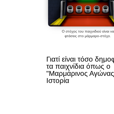
Ο στόχος του παιχνιδιού είναι να
φτάσεις στο μάρμαρο-στόχο.
Γιατί είναι τόσο δημο
τα παιχνίδια όπως ο
"Μαρμάρινος Αγώνας"
Ιστορία