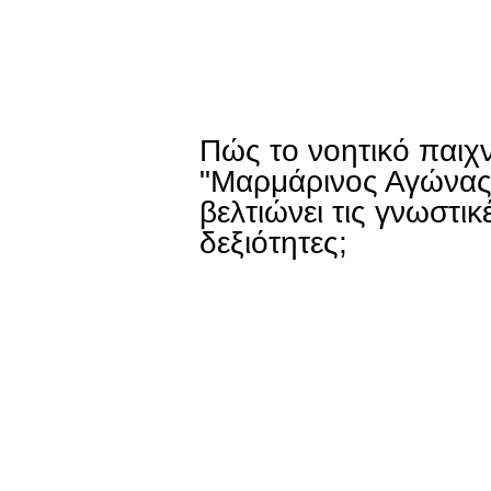
Πώς το νοητικό παιχν
"Μαρμάρινος Αγώνας
βελτιώνει τις γνωστικ
δεξιότητες;